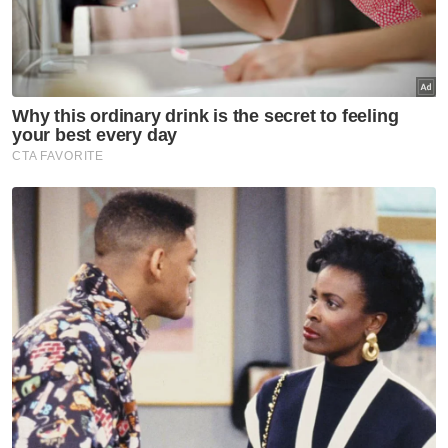
Perkara itu dimaklumkan dalam kenyataan
media bersama dikeluarkan oleh Datuk Klana
Petra Datuk Mubarak Dohak (Sungei Ujong),
Datuk Mendika Menteri Akhirulzaman Datuk
Maarof Mat Rashad (Jelebu), Datuk Johan
Pahlawan Lela Perkasa Setiawan Datuk
Muhammad Abdullah (Johol), Datuk Sedia
Raja Abdul Rahim Yasin (Rembau) dan Tunku
Syed Razman Tunku Syed Idrus Al Qadri
(Tunku Besar Tampin).
Mereka turut menasihatkan agar istiadat