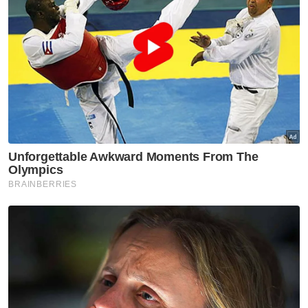
Artikel Disyorkan
Melaka NS
Seorang wakil MIC bertaraf
Exco akan ditempatkan di
pejabat MB Negeri Sembilan -
Ismail
Melaka NS
'Pandang ke hadapan, jangan
ada lagi fitnah, adu domba-
Jalaluddin
Melaka NS
Ismail terajui tiga portfolio
utama pentadbiran Kerajaan
Negeri Sembilan
Melaka NS
Tuanku Muhriz ingatkan Exco