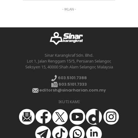
- IKLAN -
Sinar Karangkraf Sdn. Bhd.
Lot 1, Jalan Renggam 15/5, Persiaran Selangor,
Seksyen 15, 40000 Shah Alam Selangor, Malaysia
603.5101.7388
603.5101.7333
editorsh@sinarharian.com.my
IKUTI KAMI