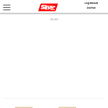
Log Masuk
Daftar
- IKLAN -