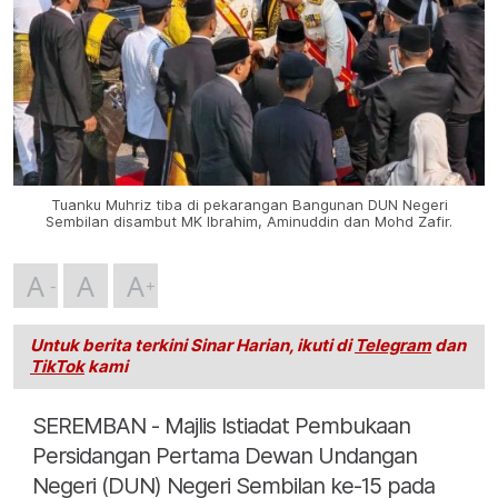
Tuanku Muhriz tiba di pekarangan Bangunan DUN Negeri
Sembilan disambut MK Ibrahim, Aminuddin dan Mohd Zafir.
A
A
A
Untuk berita terkini Sinar Harian, ikuti di
Telegram
dan
TikTok
kami
SEREMBAN - Majlis Istiadat Pembukaan
Persidangan Pertama Dewan Undangan
Negeri (DUN) Negeri Sembilan ke-15 pada