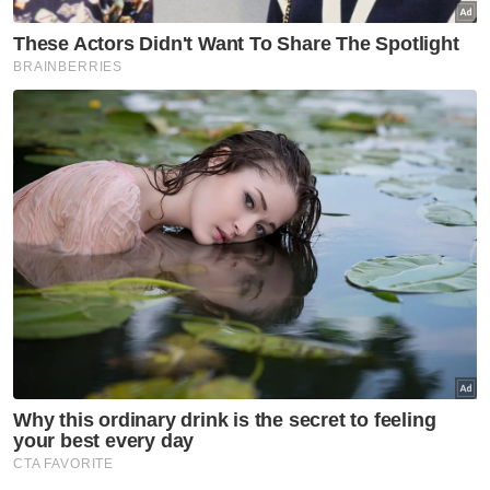
tersebut ditangguhkan sementara sehingga
selesai segala proses adat dan undang-
undang berhubung peralihan tampuk
pemerintahan Yang di-Pertuan Besar Negeri
Sembilan ke-12.
Berita Telus & Tulus menerusi E-Mel setiap
hari!