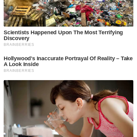
Penyerahan memorandum tersebut
diserahkan oleh Ketua Sekretariat, Prof Dr
Mohd Aluwi Sari kepada Tunku Kecil Muda,
Tunku Datuk Mahmood Fawzy Tunku
Muhiyiddin.
Lewat tengah malam pada Rabu, Empat
Undang Luak bersama Tunku Besar Tampin
memaklumkan tidak akan hadir dalam Majlis
Istiadat Pembukaan Persidangan DUN.