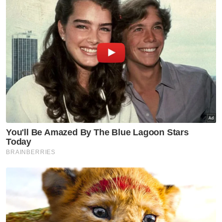
Tuanku Muhriz memeriksa kawalan kehormatan pada majlis
Istiadat Pembukaan Persidangan DUN Negeri Sembilan.
Terdahulu baginda yang dilihat keluar dari
Istana Hinggap di sini menaiki kenderaan
sempat melambai tangan kepada kumpulan