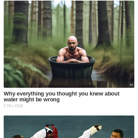
Keputusan berkenaan dibuat susulan
pengisytiharan pemecatan Tuanku Muhriz
oleh mereka pada 19 April lalu serta melihat
kepada situasi mutakhir ini.
Muat turun aplikasi Sinar Harian.
Klik di sini!
DUN Negeri Sembilan
Undang Yang Empat
Tunku Besar Tampin