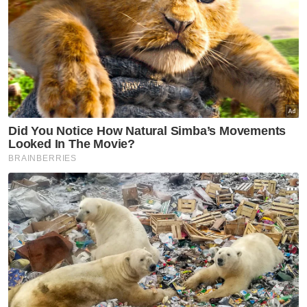
Sekretariat Sokongan dan Taat Setia kepada
Yang di-Pertuan Besar Negeri Sembilan dan
Menteri Besar yang berada di tepi jalan.
Kumpulan tersebut sebelum itu
menyerahkan Memorandum Sokongan dan
Taat Setia Anak Waris, Ibu Soko, Buapak,
Lembaga ADAT Luak Nan 4 ke atas baginda.
Artikel Berkaitan:
Empat Undang, Tunku Besar Tampin umum tidak
hadir, mahu perasmian DUN NS ditangguh
Undang Sungei Ujong tidak terima jemputan hadir
Sidang DUN esok
Krisis di negeri beradat
DKU perlu bersidang semula - Peguam
Krisis takhta NS: Hari kedua masih buntu
Polis NS hormati adat perpatih, nasihat rakyat
bertenang