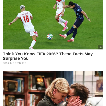
Bagaimanapun dalam kenyataan rasmi
dikeluarkan oleh Datuk-Datuk Lembaga Adat
Sungei Ujong pada 18 April pula menjelaskan
pendirian mereka yang sebulat suara ikrar
taat setia kepada Mubarak.
Jelasnya, kenyataan dikeluarkan oleh Zainol
Ariffin pada 18 Mac itu juga adalah tidak sah
dari sudut adat kerana beliau telah pun
dipecat pada 28 November 2024.
Dalam kenyataan berkenaan turut dijelaskan
bahawa pemilihan Datuk Undang atau
pemberhentian Datuk Undang perlu
mengikut adat luaknya saja yang mana ia
selaras dengan Undang-Undang Tubuh
Kerajaan Negeri Sembilan 1959, Fasal 14 (1