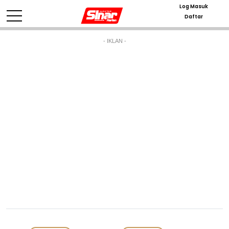
Log Masuk
Daftar
- IKLAN -