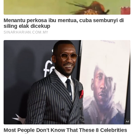
Luak Sungei Ujong.
Bagaimanapun, setakat ini belum ada
kenyataan rasmi daripada pihak Istana Besar
Seri Menanti mahupun Tuanku Muhriz sendiri
berhubung pengisytiharan berkenaan.
Muat turun aplikasi Sinar Harian.
Klik di sini!
Undang Undang
Institusi Diraja
Negeri Sembilan