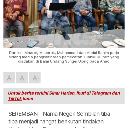
Dari kiri: Maarof, Mubarak, Muhammad dan Abdul Rahim pada
sidang media pengisytiharan pemecatan Tuanku Muhriz yang
diadakan di Balai Undang Sungei Ujong pada Ahad.
A
A
A
Untuk berita terkini Sinar Harian, ikuti di
Telegram
dan
TikTok
kami
SEREMBAN – Nama Negeri Sembilan tiba-
tiba menjadi hangat berikutan tindakan