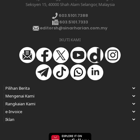
Seksyen 15, 40000 Shah Alam Selangor, Malaysia
603.5101.7388
603.5101.7333
editorsh@sinarharian.com.my
IKUTI KAMI