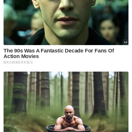
satu penderhakaan – Telaga Undang
Pengisytiharan turunkan Tuanku Muhriz tidak
diiktiraf - MB
Semua keputusan Mubarak dianggap tidak sah
sejak 13 Mei tahun lalu
Luak Sungei Ujong dinasihat terima pemberhentian
Mubarak
Jika pengisytiharan itu sah, ia sekali gus
menamatkan pemerintahan Tuanku Muhriz
yang bermula secara rasmi pada 29
Disember 2008.