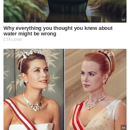
Namun Menteri Besar, Datuk Seri Aminuddin
Harun dalam kenyataannya bertarikh 20 April
menegaskan tindakan Mubarak
menandatangani serta membacakan
pengisytiharan menurunkan Tuanku Muhriz
tidak boleh diterima atau diiktiraf.
Ini kerana jelas baliau, Mubarak tidak lagi
mempunyai kuasa dan fungsi sebagai
Undang Luak Sungei Ujong selain tidak
selaras dengan Perkara 10 hingga 12
UUTKNS.