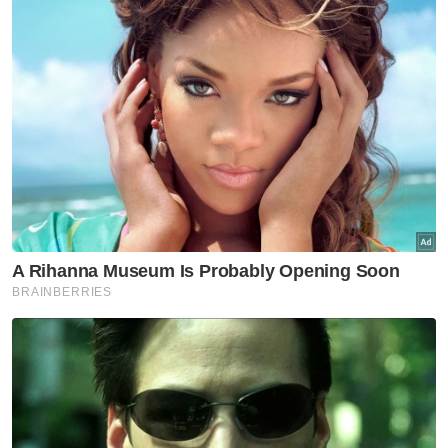
Sembilan 1959.
Sebelum itu kesemua Undang berkenaan
dilihat tiba di Balai Undang Sungei Ujong
sekitar jam 2.30 petang untuk mengadakan
mesyuarat mengenai isu tersebut dan hanya
selesai selepas tiga jam.
Perkembangan mengejutkan berkenaan
menimbulkan pelbagai persoalan sama ada
pengisytiharan tersebut sah atau tidak,
termasuk sama ada tindakan berkenaan
benar-benar mengikut lunas undang-undang
dan Undang-Undang Tubuh Kerajaan Negeri
Sembilan(UUTKNS) 1959.
Artikel Berkaitan:
Tindakan isytihar turunkan Tuanku Muhriz tidak sah,