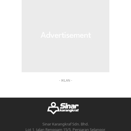
- IKLAN -
Sinar Karangkraf Sdn. Bhd.
Lot 1, Jalan Renggam 15/5, Persiaran Selangor,