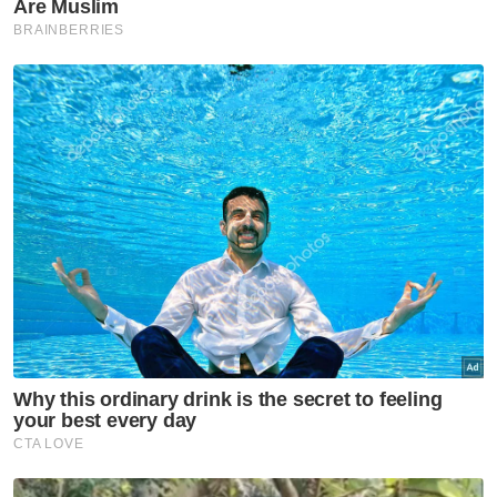
Artikel Disyorkan
Melaka NS
Seorang wakil MIC bertaraf
Exco akan ditempatkan di
pejabat MB Negeri Sembilan -
Ismail
Melaka NS
'Pandang ke hadapan, jangan
ada lagi fitnah, adu domba-
Jalaluddin
Melaka NS
Ismail terajui tiga portfolio
utama pentadbiran Kerajaan
Negeri Sembilan