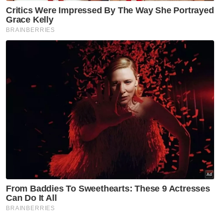
Berita Telus & Tulus menerusi E-Mel setiap
hari!
Kenyataan tersebut turut disokong oleh
Telaga Undang, Sarifah Norzaidah Al-Qadri
yang berkata, tindakan Mubarak bukan saja
tidak sah, malah disifatkan sebagai satu
penderhakaan terhadap Yang di-Pertuan