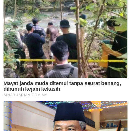
Melaka NS
Tuanku Muhriz ingatkan Exco
Negeri Sembilan jujur, jangan
salah guna kuasa