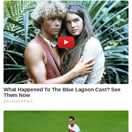
Besar Negeri Sembilan dan sewajarnya
dikenakan tindakan Undang-Undang.
Episod berkaitan institusi Beraja di Negeri
Sembilan ini mula timbul apabila Waris Luak
Sungei Ujong mengeluarkan kenyataan
bertarikh 18 Mac dmemaklumkan Mubarak
dilucutkan jawatan sebagai penyandang
pesaka Datuk Klana Petra Undang Luak
Sungei Ujong ke-10 selepas didakwa
melanggar hukum syarak dan adat.
Kenyataan itu dikeluarkan oleh Tua Lembaga
Waris di-Darat, Datuk Andulika Mandalika
Zainol Ariffin Ibrahim selepas mendapat
keizinan dan persetujuan Ibu Soko Klana
Hulu dan Anak.