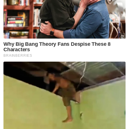
dan 3).
Justeru, pihak luar yang tiada sebarang
kepentingan diminta untuk tidak mencampuri
urusan adat di Sungei Ujong.
Pada masa sama pihak mereka turut
mempersoalkan kenyataan media
dikeluarkan oleh Menteri Besar bertarikh 17
April lalu yang disifatkan salah dan
bercanggah dengan Undang-Undang Tubuh
Kerajaan Negeri Sembilan 1959 dan adat
Sungei Ujong.
Mereka juga menasihatkan semua pihak
supaya merujuk terus kepada Balai Undang
Sungei Ujong atau Datuk-Datuk Lembaga
Adat yang sah berkenaan dengan Undang