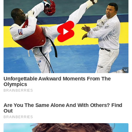
Negeri Sembilan tercemar.
Bagaimanapun tidak dijelaskan tentang salah
laku yang didakwa tetapi dinyatakan tindakan
tersebut dibuat mengikut Perkara 10(1)(b)
Undang-Undang Tubuh Kerajaan Negeri