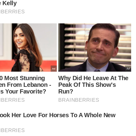
anya.
iau turut menuduh Turkiye mendapat manfaat
ipada projek infrastruktur dan pengangkutan di
alia, sedangkan Uganda menanggung beban
ma dalam memerangi kumpulan militan seperti
Shabaab di bawah misi Kesatuan Afrika.
 bukan kali pertama beliau mencetuskan
troversi.
tikel Berkaitan:
Ketua Tentera Laut Iran sindir ancaman Trump sekat
Selat Hormuz
[VIDEO] Musim menjala, candat sotong tepi pantai
cetus fenomena luar biasa
PDRM tumpaskan 270 sindiket, RM3.1 bilion dadah
dirampas