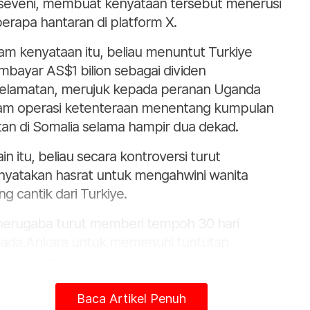
eveni, membuat kenyataan tersebut menerusi
erapa hantaran di platform X.
am kenyataan itu, beliau menuntut Turkiye
bayar AS$1 bilion sebagai dividen
elamatan, merujuk kepada peranan Uganda
am operasi ketenteraan menentang kumpulan
itan di Somalia selama hampir dua dekad.
ain itu, beliau secara kontroversi turut
yatakan hasrat untuk mengahwini wanita
ng cantik dari Turkiye.
nerugaba turut memberi tempoh 30 hari
ada Ankara untuk memenuhi tuntutan
sebut, sambil memberi amaran bahawa Uganda
n mengambil tindakan tegas jika ia diabaikan.
Baca Artikel Penuh
ara langkah yang disebut termasuk menutup