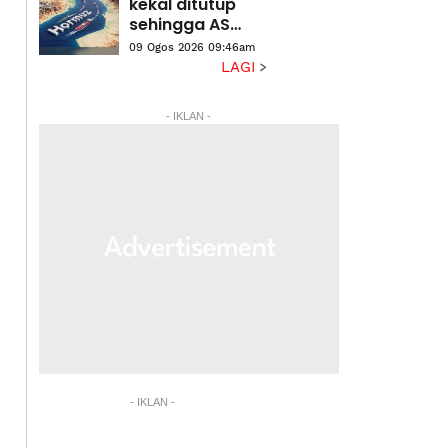
kekal ditutup
sehingga AS
penuhi tuntutan
09 Ogos 2026 09:46am
Teheran
LAGI
- IKLAN -
- IKLAN -