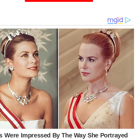
utaan Turkiye di Kampala, menyekat
erbangan Turkish Airlines serta memutuskan
ungan diplomatik.
ka Turkiye tidak menyelesaikan isu ini, kami akan
utuskan hubungan dalam tempoh 30 hari,”