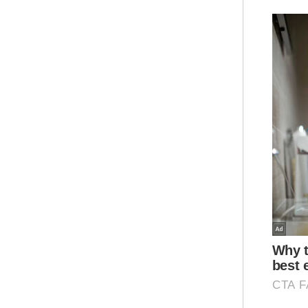
Pad
eko
men
sel
men
Bel