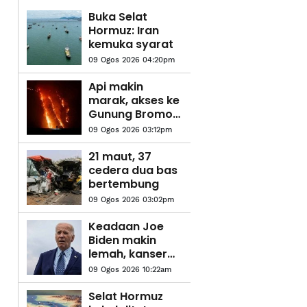
Buka Selat
Hormuz: Iran
kemuka syarat
09 Ogos 2026 04:20pm
Api makin
marak, akses ke
Gunung Bromo
ditutup
09 Ogos 2026 03:12pm
sepenuhnya
21 maut, 37
cedera dua bas
bertembung
09 Ogos 2026 03:02pm
Keadaan Joe
Biden makin
lemah, kanser
prostat
09 Ogos 2026 10:22am
merebak ke
tulang
Selat Hormuz