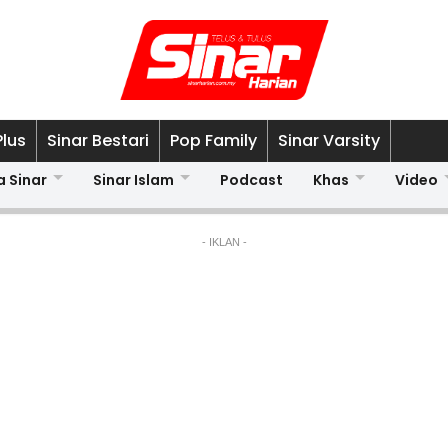
Plus
Sinar Bestari
Pop Family
Sinar Varsity
a Sinar
Sinar Islam
Podcast
Khas
Video
- IKLAN -