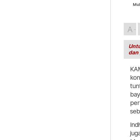
Muh
A
Untu
dan
KAM
kon
tun
bay
per
seba
Ind
jug