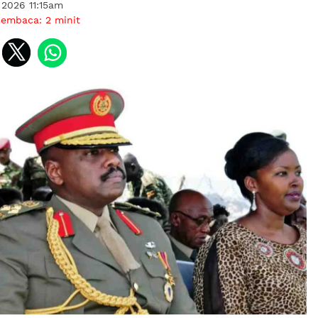
l 2026 11:15am
membaca:
2
minit