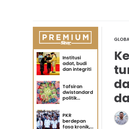
GLOBA
Ke
Institusi
adat, budi
tu
dan integriti
da
Tafsiran
dwistandard
da
politik
identiti
PKR
berdepan
fasa kronik,