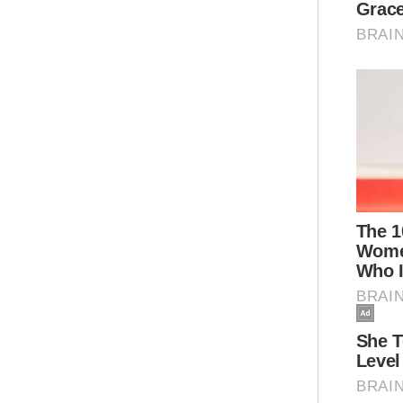
kat
Bel
dar
Som
uta
Al-
Ini
kon
Ar