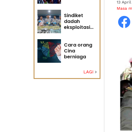
13 Apri
adakah
Masa 
masa masih
memihak
Sindiket
Anwar?
dadah
eksploitasi
pulau kecil
Sabah
Cara orang
Cina
berniaga
LAGI