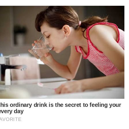
a 2022, Kainerugaba pernah menawarkan 100
r lembu baka Ankole sebagai mas kahwin untuk
gahwini Perdana Menteri Itali, Giorgia Meloni,
ain mengeluarkan kenyataan mengancam untuk
awan Rom jika tawaran itu ditolak.
iau juga pernah mencetuskan ketegangan