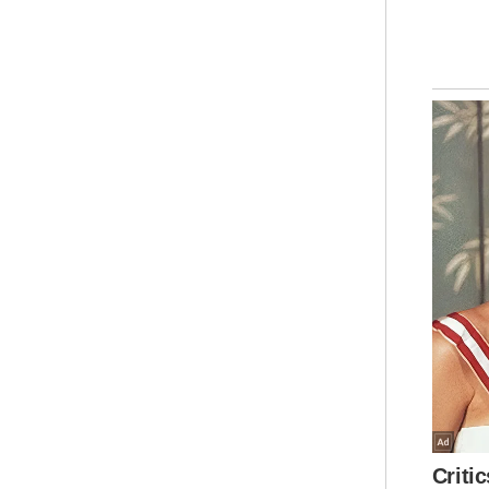
ked
pen
hub
“Ji
mem