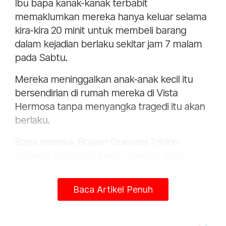
Ibu bapa kanak-kanak terbabit
memaklumkan mereka hanya keluar selama
kira-kira 20 minit untuk membeli barang
dalam kejadian berlaku sekitar jam 7 malam
pada Sabtu.
Mereka meninggalkan anak-anak kecil itu
bersendirian di rumah mereka di Vista
Hermosa tanpa menyangka tragedi itu akan
berlaku.
Bapa mereka, Brayan Guevara Trivino
berkata, peti sejuk beku tersebut telah
dimatikan ketika dia dan isterinya keluar ke
kedai.
Baca Artikel Penuh
“Kami keluar untuk membeli barang dapur
dan mencari baju kecil yang diperlukan untuk