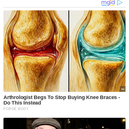
perarakan ketika mereka mula bersekolah.
“Kami keluar lebih kurang 20 minit. Peti sejuk
beku itu tidak disambungkan (kepada
bekalan elektrik).
Artikel Berkaitan:
Kanak-kanak autisme hilang ditemui meninggal
dunia
Ayam, babi sejuk beku RM2.2 juta dirampas
Dua beradik maut, tak sempat pergi kenduri
“Anak-anak memanjat masuk ke dalamnya
untuk bermain. Penutupnya terjatuh dan
tertutup, menyebabkan mereka lemas.”
Pihak polis mengesahkan siasatan telah
dibuka berhubung kematian tragis tersebut.