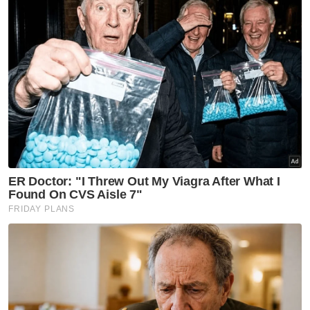
Muat turun aplikasi Sinar Harian.
Klik di sini!
Harap bantu kajian selidik kami dan
×
dapatkan baucar tunai.
Apakah status hubungan anda?
Bujang
Kahwin
VPoints:
0
Masuk | Daftar
Dua Beradik Maut
Terperangkap
Peti Sejuk