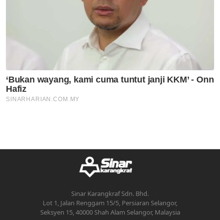
Sinar Karangkraf Sdn. Bhd.
Lot 1, Jalan Renggam 15/5, Persiaran Selangor,
Seksyen 15, 40000 Shah Alam Selangor, Malaysia