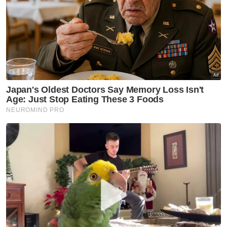
Artikel Disyorkan
GLOBAL
Lebih 10 kanak-kanak hilang
bot terbalik di DR Congo
GLOBAL
Insiden tembakan sekolah di
Thailand: Suspek dipercayai
bunuh datuk, nenek sebelum
serangan
GLOBAL
‘Kaki game tegar, budak baik’:
Siapa remaja 14 tahun di
sebalik insiden tembakan
sekolah di Thailand?