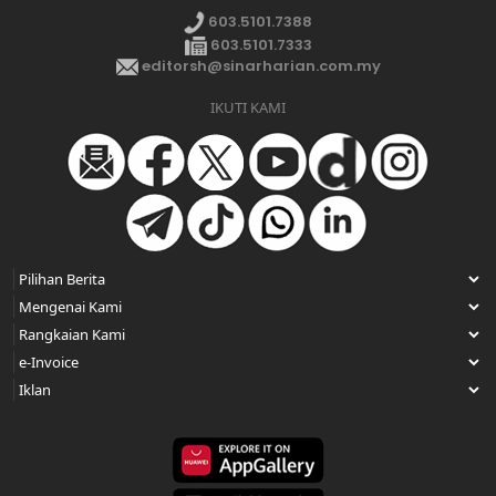
603.5101.7388
603.5101.7333
editorsh@sinarharian.com.my
IKUTI KAMI