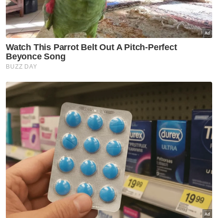
GLOBAL
7 maut, 15 cedera dalam
insiden tembakan di sekolah
Thailand