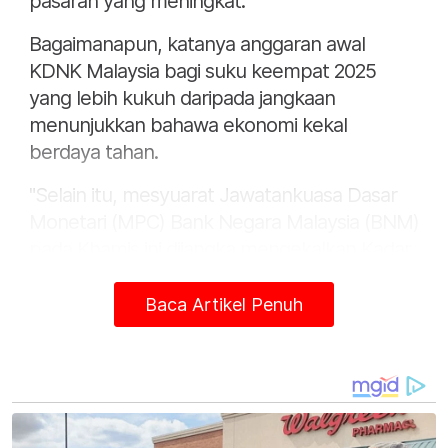
pasaran yang meningkat.
Bagaimanapun, katanya anggaran awal
KDNK Malaysia bagi suku keempat 2025
yang lebih kukuh daripada jangkaan
menunjukkan bahawa ekonomi kekal
berdaya tahan.
"Selain itu, mesyuarat Jawatankuasa Dasar
Monetari (MPC) Bank Negara Malaysia (BNM)
pada Khamis ini dijangka mengekalkan Kadar
Dasar Semalaman (OPR) pada paras semasa.
Baca Artikel Penuh