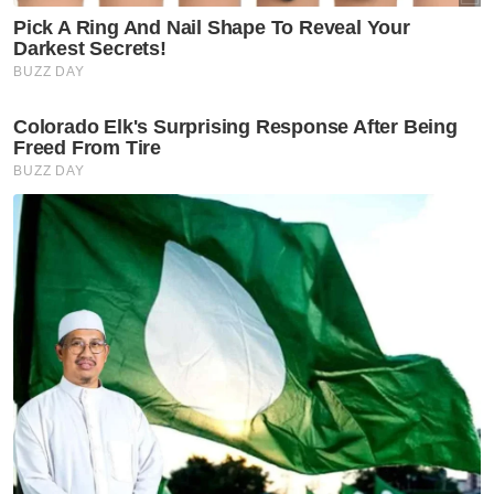
BISNES
Ringgit dibuka tinggi
berbanding dolar AS
BISNES
NIMS angkat perisa teh tarik,
onde-onde, sirap bandung ke
pasaran dunia
BISNES
Unit tidak langsung MRCB jual
tanah 14.83 hektar di
Cyberjaya pada RM419.05 juta
BISNES
Rizab antarabangsa BNM
meningkat kepada AS$132.1
bilion