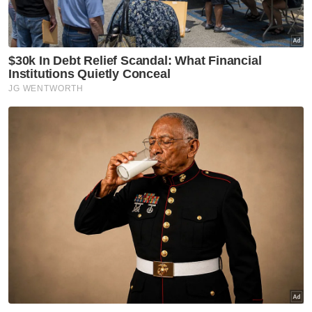
Ringgit meningkat berbanding rupiah
Indonesia kepada 240.0/240.7 daripada
240.1/240.5.4 semasa ditutup pada Jumaat
lepas manakala berubah sedikit berbanding
peso Filipina kepada 6.83/6.85 daripada
6.83/6.84 sebelum ini.
Ia turut merosot berbanding baht Thailand
kepada 12.9525/9932 daripada 12.9115/9332