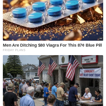
semasa ditutup pada Jumaat lepas dan
merosot berbanding euro kepada
4.7120/7236 daripada 4.7076/7134 dicatatkan
minggu lepas.
Artikel Berkaitan:
Ringgit dibuka tinggi berbanding dolar AS, mata
wang utama lain
Ringgit dibuka tinggi berbanding dolar susulan
ketegangan AS-EU memuncak
Ringgit dibuka tinggi berbanding dolar AS
Mata wang tempatan diniagakan
kebanyakannya rendah berbanding mata
wang ASEAN.