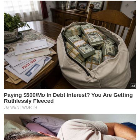
Ringkasan AI
Ringgit dibuka tinggi berbanding dolar AS
disokong oleh KDNK awal yang lebih
kukuh daripada jangkaan
Indeks Dolar AS mengukuh berbanding
mata wang utama lain dan pilihan raya
awal di Jepun meningkatkan
ketidaktentuan pasaran
KDNK Malaysia untuk suku keempat 2025
menunjukkan ekonomi Malaysia berdaya
tahan
Mesyuarat Jawatankuasa Dasar Monetari
Bank Negara Malaysia dijangka
mengekalkan Kadar Dasar Semalaman
pada paras semasa
Ringgit diniagakan kebanyakannya rendah
berbanding mata wang utama dan