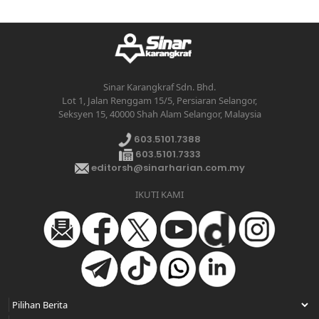
Sinar Karangkraf Sdn. Bhd.
Lot 1, Jalan Renggam 15/5, Persiaran Selangor,
Seksyen 15, 40000 Shah Alam Selangor, Malaysia
603.5101.7388
603.5101.7333
editorsh@sinarharian.com.my
IKUTI KAMI