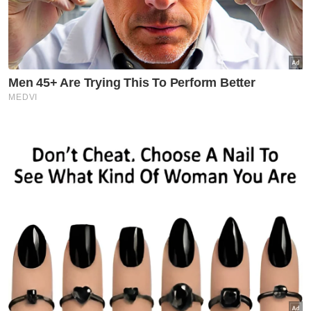
Selangor
Terengganu
VPoints:
0
Masuk | Daftar
Ringgit
Dibuka Tinggi
Dolar AS
Artikel Disyorkan