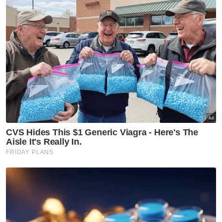
"Oleh itu, ringgit berbanding dolar AS
dijangka berada antara RM4.05 dan RM4.06
hari ini,” katanya kepada Bernama.
Pada sesi pembukaan, ringgit diniagakan
kebanyakannya rendah berbanding
sekumpulan mata wang utama kecuali
pound, yang meningkat kepada 5.4328/4462
daripada 5.4332/4399 sebelum ini.
Ringgit rendah berbanding yen Jepun
kepada 2.5728/5793 daripada 2.5637/5670