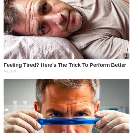
ASEAN kecuali meningkat berbanding
rupiah Indonesia dan pound
Muat turun aplikasi Sinar Harian.
Klik di sini!
Jawab soalan kaji selidik dan
dapatkan
×
baucar tunai.
Di manakah anda tinggal?
Johor
K. Lumpur
Kedah
Kelantan
Labuan
Melaka
N. Sembilan
Pahang
P. Pinang
Perak
Perlis
Putrajaya
Sabah
Sarawak