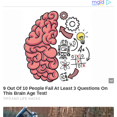
Muhammad Firdaus Aiman
Nor Fariza bagaimanapun terkejut kerana
semasa dalam kejadian balik ke Perlis,
mendapat panggilan telefon sekali lagi
bahawa arwah yang dipelihara sejak kecil
sudah meninggal dunia.
Berhubung kejadian yang menimpa
Muhammad Firdaus yang dilanggar sebuah
kenderaan peronda polis, Nor Fariza
menjelaskan, pihak keluarga akan menuntut
keadilan.
"Insya-ALLAH saya akan ambil tindakan
tuntut keadilan untuk arwah," katanya.
Artikel Berkaitan: