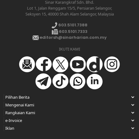
Sinar Karangkraf Sdn. Bhd.
Lot 1, Jalan Renggam 15/5, Persiaran Selangor,
Seksyen 15, 40000 Shah Alam Selangor, Malaysia
603.5101.7388
603.5101.7333
editorsh@sinarharian.com.my
IKUTI KAMI