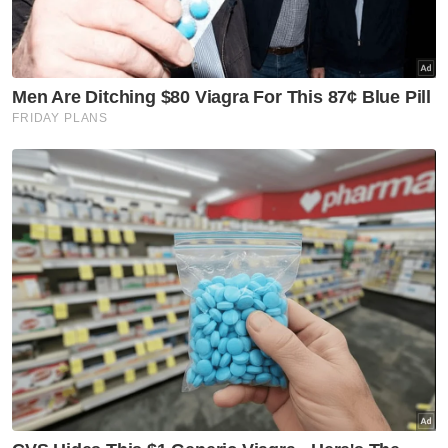
Berita Telus & Tulus menerusi E-Mel setiap
hari!
"Apabila sampai di tempat kejadian,
kenderaan pikap polis dipercayai hilang
kawalan dan termasuk sedikit ke laluan
bertentangan lalu berlanggar dua mangsa
yang menunggang dua buah motosikal,"