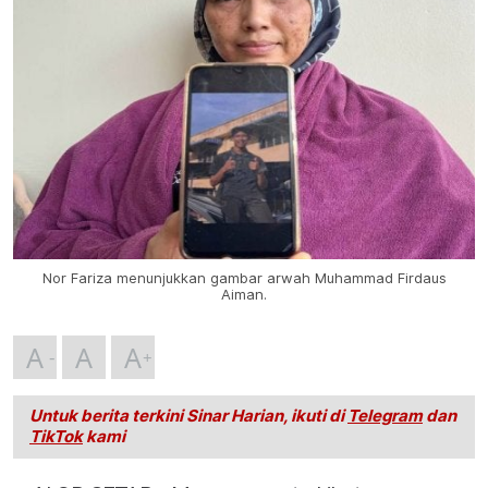
Nor Fariza menunjukkan gambar arwah Muhammad Firdaus
Aiman.
A
A
A
Untuk berita terkini Sinar Harian, ikuti di
Telegram
dan
TikTok
kami