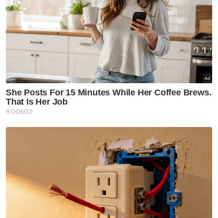
impak Super El Nino
Semasa
Empat pemilik syarikat hadapi
30 pertuduhan tipu ejen
PERKESO