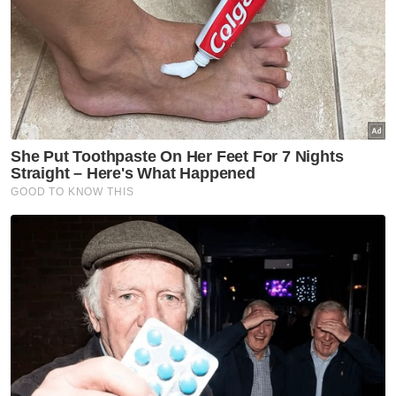
Lokasi kejadian kemalangan yang menyebabkan mangsa maut.
Foto tular
Ketua Polis Daerah Kangar, Asisten
Komisioner Yusharifuddin Mohd Yusop
berkata, siasatan mendapati, kemalangan
dipercayai berlaku ketika kenderaan pikap
polis dikatakan merempuh mangsa ketika
melalui jalan terbabit.