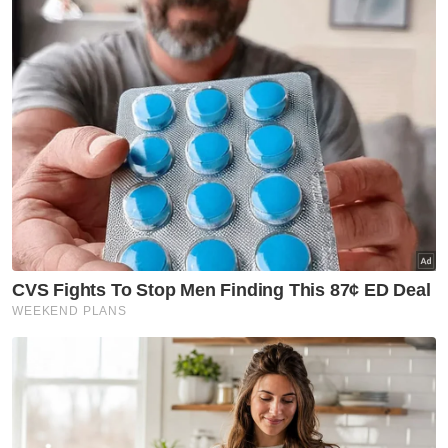
Maut Dirempuh Pikap Polis
Artikel Disyorkan
Semasa
Parkir lori jadi tempat simpan
minuman keras tidak bercukai,
rampasan lebih RM300,000
Semasa
Bapa didakwa 21 pertuduhan
cabul dua anak perempuan
Semasa
Bomba perkukuh aset hadapi