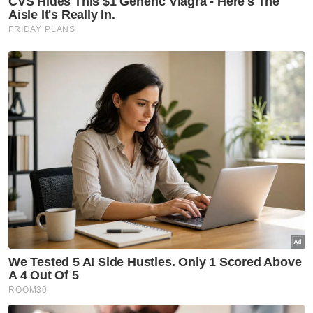
katanya.
"Kes disiasat bawah Seksyen 41(1) Akta
Pengangkutan Jalan 1987," katanya.
Sebelum ini, Sinar Harian melaporkan, polis
menahan seorang anggotanya selepas
sebuah kenderaan peronda yang dipandu
bertembung dengan dua buah motosikal di
lokasi kejadian.
Muat turun aplikasi Sinar Harian.
Klik di sini!
Kemalangan Maut
PDRM