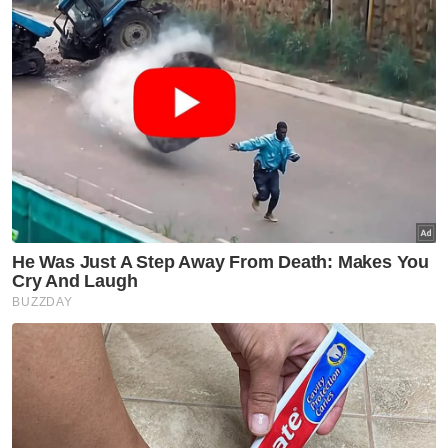
Penunggang motosikal maut dirempuh pikap polis
Jelasnya, arwah seorang cucu kesayangan
yang baik dan sentiasa peka terhadap
keperluan dan kebajikan datuk dan
neneknya.
Dalam insiden kira-kira jam 10.20 malam,
Muhammad Firdaus Aiman dilaporkan
meninggal dunia di tempat kejadian dan
seorang lagi penunggang motosikal, Aliff
Noorhakim Alijesree, 25, dilaporkan cedera di
muka.