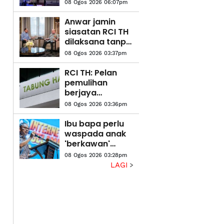
pertengahan
08 Ogos 2026 06:07pm
bulan ini –
Mohamad Sabu
Anwar jamin
siasatan RCI TH
dilaksana tanpa
kompromi
08 Ogos 2026 03:37pm
RCI TH: Pelan
pemulihan
berjaya
kukuhkan
08 Ogos 2026 03:36pm
kedudukan
kewangan
Ibu bapa perlu
waspada anak
'berkawan'
dengan AI -
08 Ogos 2026 03:28pm
Fahmi
LAGI