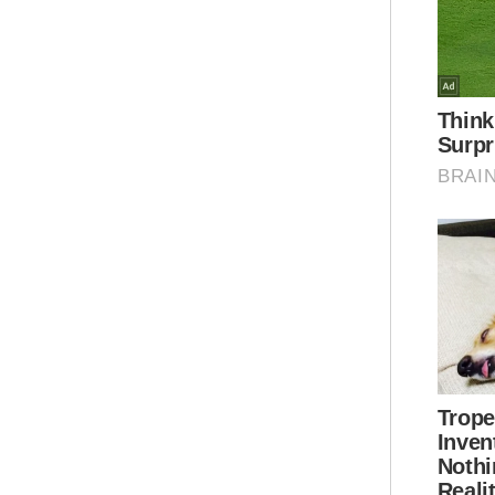
ant
Ban
“Ji
seb
gej
lam
Teg
ber
kes
sem
Ar