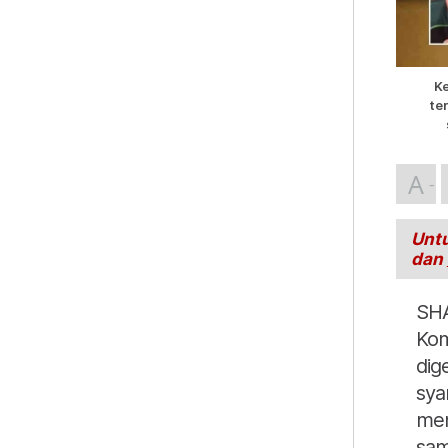
K
te
A
Untu
dan
SHA
Kom
dig
sya
men
sam