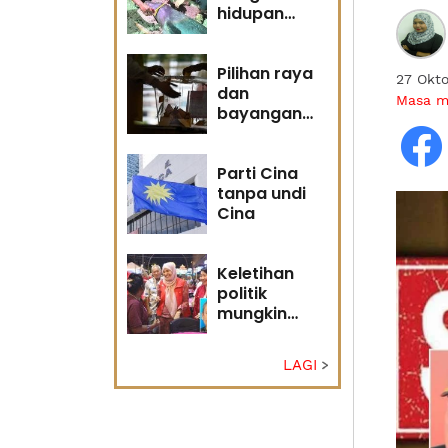
hidupan
marin satu
kesalahan
Pilihan raya
27 Okt
dan
Masa 
bayangan
masa
hadapan
Parti Cina
tanpa undi
Cina
Keletihan
politik
mungkin
faktor Nurul
Izzah undur
LAGI
diri -
Penganalisis
politik