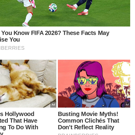
ara MCMC, Polis Diraja Malaysia (PDRM) dan
k Negara Malaysia (BNM).
ka semua agensi terbabit bersatu dan bertindak
elum scammer bertindak, baru boleh hentikan
ala ini. Jika tunggu selepas berlaku kes, maka
batlah diselesaikan,” katanya.
asnya, MCMC bersama PDRM juga diminta
tindak lebih awal dan agresif bagi membendung
 penipuan berkaitan telekomunikasi yang kini
akin membimbangkan.
tikel Berkaitan:
Pelanggan tanggung kerugian, bank dan telco lepas
tangan
Mesej tersilap nombor jadi perangkap scammer
Undang-undang digital perlu dipinda
'Cemas setiap kali telefon berbunyi'