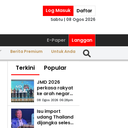
Log Masuk
Daftar
Sabtu | 08 Ogos 2026
E-Paper
Langgan
Berita Premium
Untuk Anda
Terkini
Popular
JMD 2026
perkasa rakyat
ke arah negara
AI
08 Ogos 2026 06:28pm
Isu import
udang Thailand
dijangka selesai