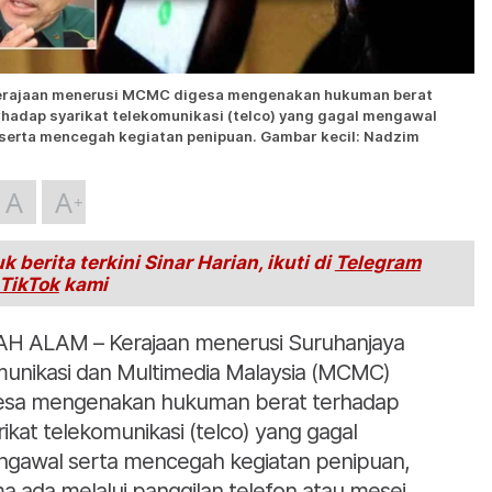
erajaan menerusi MCMC digesa mengenakan hukuman berat
rhadap syarikat telekomunikasi (telco) yang gagal mengawal
serta mencegah kegiatan penipuan. Gambar kecil: Nadzim
A
A
k berita terkini Sinar Harian, ikuti di
Telegram
TikTok
kami
H ALAM – Kerajaan menerusi Suruhanjaya
unikasi dan Multimedia Malaysia (MCMC)
esa mengenakan hukuman berat terhadap
rikat telekomunikasi (telco) yang gagal
gawal serta mencegah kegiatan penipuan,
a ada melalui panggilan telefon atau mesej,