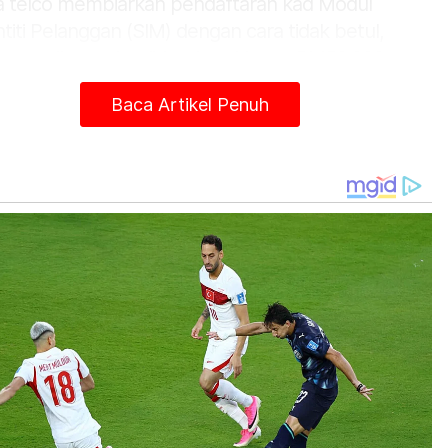
ka telco membiarkan pendaftaran kad Modul
ntiti Pelanggan (SIM) dengan cara tidak betul,
a syarikat wajar didenda sehingga RM50,000.
ulah mereka tidak berani ambil mudah.
Baca Artikel Penuh
karang ini, nombor luar negara pun boleh guna,
ak daftar pun boleh lepas. Sebab itulah
mmer senang hendak beroperasi. Jadi saya
ta MCMC pastikan telco betul-betul patuh,”
anya kepada Sinar Harian baru-baru ini.
iau berkata, kelemahan pengawalan sistem
ekomunikasi dan kelonggaran semakan identiti
gguna menyebabkan penguatkuasaan menjadi
ar.
teru, Nadzim menyatakan usaha membanteras
mmer memerlukan kerjasama bersepadu