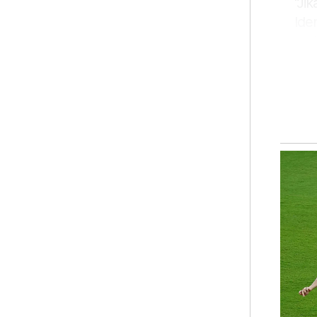
“Ji
Ide
mak
Bar
“Se
tid
sca
min
kat
Bel
tel
pen
suk
Jus
sca