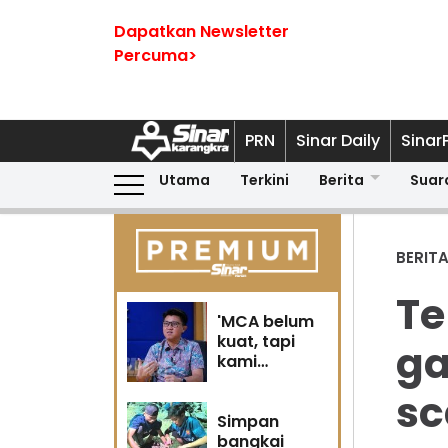
Dapatkan Newsletter
Percuma>
PRN
Sinar Daily
Sinar
Utama
Terkini
Berita
Suar
BERIT
Te
'MCA belum
kuat, tapi
ga
kami
berubah' -
s
Sin Woon
Simpan
bangkai