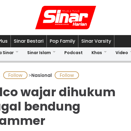
Plus
Sinar Bestari
Pop Family
Sinar Varsity
a Sinar
Sinar Islam
Podcast
Khas
Video
A
>
Nasional
lco wajar dihukum
gal bendung
cammer