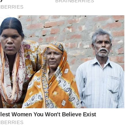
MC kena lebih proaktif. Jangan tunggu laporan
u hendak bertindak.
karang ini nombor mencurigakan sepatutnya
us disekat. Bagaimanapun, tindakan biasanya
mbil selepas sesuatu kejadian berlaku,” ujarnya.
iau berkata, pendekatan sedia ada yang hanya
unggu laporan sebelum bertindak
yebabkan ramai mangsa kehilangan wang
panan dan terus menjadi sasaran.
Berita Telus & Tulus menerusi
E-Mel setiap hari!