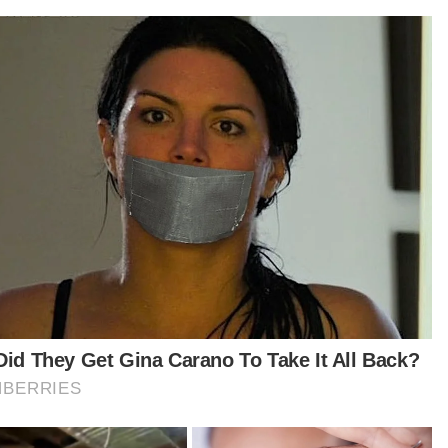
urut Nadzim, kaedah yang digunakan scammer
i semakin canggih dan kompleks, termasuk
ggunakan teknologi kecerdasan buatan (AI),
bagai aplikasi komunikasi serta panggilan
arabangsa bagi memperdaya mangsa.
san kepada mereka yang menjadi mangsa
ipuan ini sangat berat sehingga ada yang mahu
uh diri.
a yang datang mengadu wang simpanan hari
 lesap dan tidak mampu lagi untuk bekerja
ana faktor usia.
a juga modus operandi yang memancing