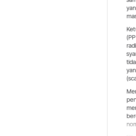
yan
mas
Ket
(PP
rad
sya
tid
yan
(sc
Men
pen
mem
ber
nom