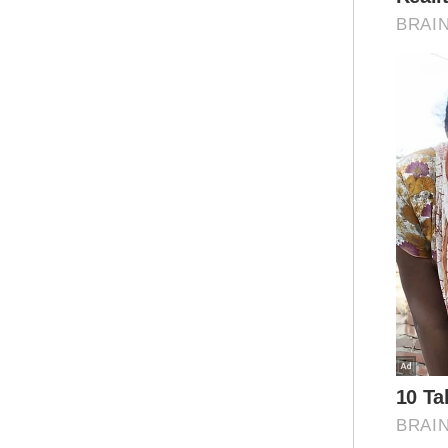
“MC
bar
“Se
ter
dia
Bel
men
men
sim