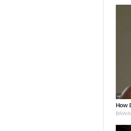
Men
kin
men
pel
ant
“Ke
pen
bun
“Ad
tua
ker
“Ad