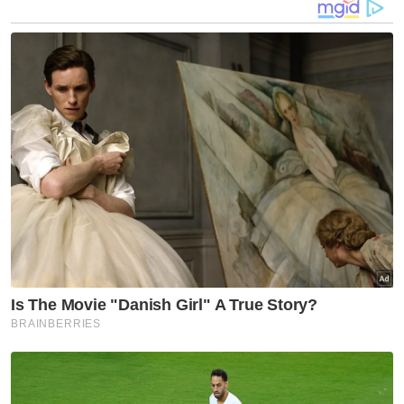
Khalish Rayqarl Hasimudi, 10, disahkan
meninggal dunia dan mayat diserahkan
kepada pihak polis untuk tindakan lanjut.
“Operasi mencari dan menyelamat
ditamatkan pada jam 3.05 pagi,” katanya.
Artikel Berkaitan:
'Saya mimpi adik minta maaf' - Kakak mangsa lemas
di Tasik Menawan
Wanita warga emas strok, dua kanak-kanak
diselamatkan dalam banjir
Mangsa cilik diserang kejam, kulit kepala disiat dua
kanak-kanak