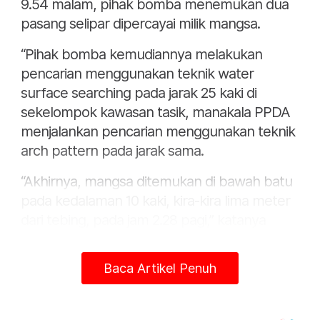
9.54 malam, pihak bomba menemukan dua
pasang selipar dipercayai milik mangsa.
“Pihak bomba kemudiannya melakukan
pencarian menggunakan teknik water
surface searching pada jarak 25 kaki di
sekelompok kawasan tasik, manakala PPDA
menjalankan pencarian menggunakan teknik
arch pattern pada jarak sama.
“Akhirnya, mangsa ditemukan di bawah batu
pada kedalaman 10 kaki, kira-kira lima meter
dari tebing, pada jam 2.28 pagi,” katanya
dalam satu kenyataan.
Baca Artikel Penuh
Mohd Shafie berkata, kedua-dua mangsa
dikenali sebagai Muhammad Rayyan Iskandar
Mohamed Hafizee, 9, dan Muhammad