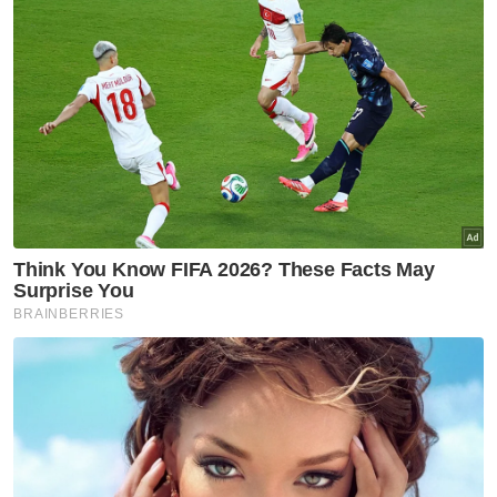
Ringkasan AI
Dua kanak-kanak ditemukan lemas di Tasik
Menawan, Taman Pelangi Indah, Johor
Bahru
Panggilan kecemasan diterima oleh BBP
Johor Jaya pada jam 9.44 malam Selasa
Operasi penyelamat melibatkan 14
anggota bomba dan Pasukan Penyelamat
di Air
Mangsa ditemukan di bawah batu pada
kedalaman 10 kaki dari tebing tasik
Mangsa dikenali sebagai Muhammad
Rayyan Iskandar Mohamed Hafizee, 9,
dan Muhammad Khalish Rayqarl Hasimudi,
10