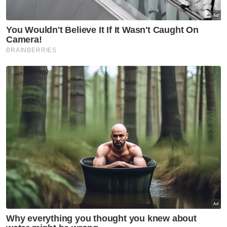
Semasa
Dua pengarah syarikat
didakwa gagal bayar cukai,
penalti RM193,306
Semasa
Duda anak satu mengaku guna
kekerasan jenayah, cabul
wanita dalam kilang
Semasa
Dua kanak-kanak lemas di
empangan baru bersahabat
tiga hari - Bapa
Semasa
Basikal, selipar di empangan:
Dua kanak-kanak lelaki
dilaporkan hilang ditemukan
lemas