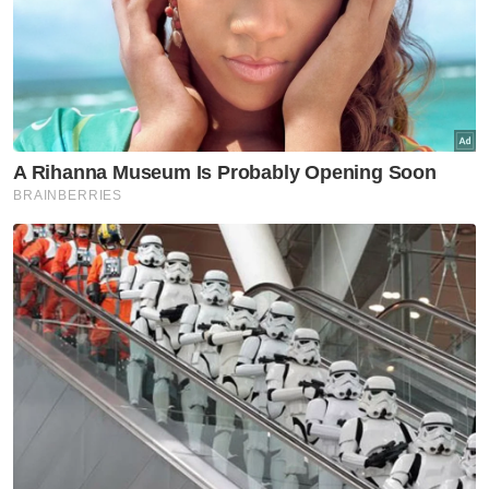
Muat turun aplikasi Sinar Harian.
Klik di sini!
Kanak Kanak
Lemas
Tasik Menawan
Berita Paling Hangat
Artikel Disyorkan