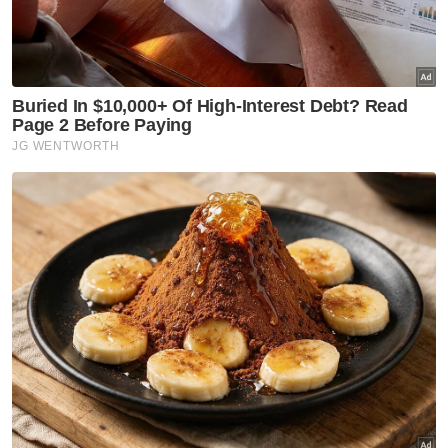
Air Selangor sasar jadi penyedia perkhidmatan air
terkemuka di Asia menjelang 2030
Selain menawarkan kandungan siaran
langsung sukan dan hiburan terpilih secara
percuma, pengguna boleh terus menonton
melalui laman web sooka.my atau aplikasi
sooka yang boleh dimuat turun di Google
Play, Apple App Store serta platform
televisyen pintar selepas mendaftar.