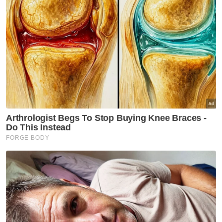
Artikel Disyorkan
Hiburan
Jenazah Cik Man selamat
dikebumikan di Tanah Merah
Hiburan
Karya, jasa Cik Man akan terus
hidup dalam lipatan sejarah
seni - Seniman
Hiburan
Pemergian Cik Man kehilangan
besar dunia seni - Ahmad
Fadhli
Hiburan