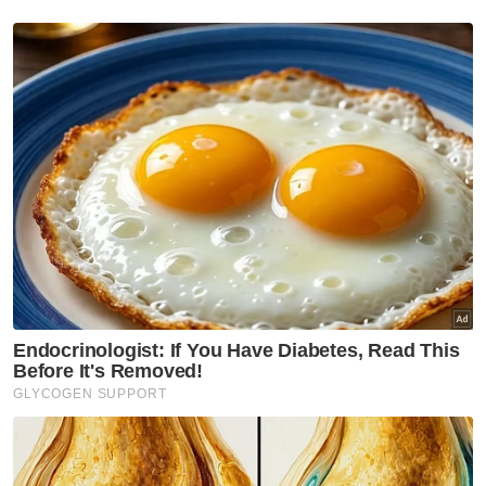
siaran langsung sukan dan kandungan
hiburan Asia serta tempatan
Kerjasama ini menawarkan nilai lebih tinggi
kepada pengguna melalui ganjaran
eksklusif dan tawaran menyeluruh
Muat turun aplikasi Sinar Harian.
Klik di sini!
Sooka
Astro