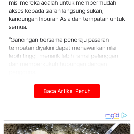
misi mereka adalah untuk mempermudah
akses kepada siaran langsung sukan,
kandungan hiburan Asia dan tempatan untuk
semua.
“Gandingan bersama peneraju pasaran
tempatan diyakini dapat menawarkan nilai
lebih tinggi, menarik lebih ramai pelanggan
dan memperkukuh hubungan dengan
pengguna.
“Dengan musim Liga Perdana kini
Baca Artikel Penuh
berlangsung, ini adalah peluang terbaik
untuk lebih ramai menonton siaran langsung
sukan dalam 4K UHD di sooka melalui
Android TV, aplikasi sooka dan sooka TV
stick,” katanya.