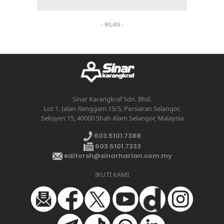
- IKLAN -
Sinar Karangkraf Sdn. Bhd.
Lot 1, Jalan Renggam 15/5, Persiaran Selangor,
Seksyen 15, 40000 Shah Alam Selangor, Malaysia
603.5101.7388
603.5101.7333
editorsh@sinarharian.com.my
IKUTI KAMI