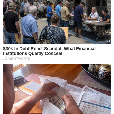
Dengan kerjasama merentasi pelbagai sektor
iaitu daripada kewangan dan insurans ke
teknologi mudah alih serta gaya hidup harian,
sooka berhasrat untuk menawarkan nilai
lebih tinggi kepada pengguna melalui
ganjaran eksklusif, tawaran menyeluruh,
selain titik akses lagi pintar.
Dengan teknologi yang bertambah baik,
harga berpatutan dan sokongan daripada
jenama-jenama terkenal, sooka semakin
kukuh sebagai platform hiburan tempatan
yang dibina khas untuk rakyat Malaysia.
Artikel Berkaitan:
PM bertemu peneraju industri Itali
DNeX, POWERCHINA jalin kerjasama strategik
bangunkan tenaga boleh diperbaharui