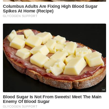
Ringkasan AI
PERKHIDMATAN penstriman sooka
mengumumkan kerjasama strategik
bersama lapan peneraju industri di
Malaysia
Ini meliputi sektor seperti kewangan,
insurans, teknologi mudah alih, dan gaya
hidup
Sooka kini tercatat sebagai aplikasi sukan
nombor satu dan dalam lima aplikasi
dengan pendapatan tertinggi di Google
Play Store Malaysia
Misi sooka adalah memudahkan akses ke