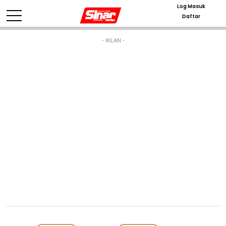
Log Masuk
Daftar
- IKLAN -