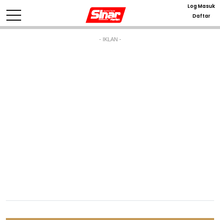
Log Masuk
Daftar
- IKLAN -