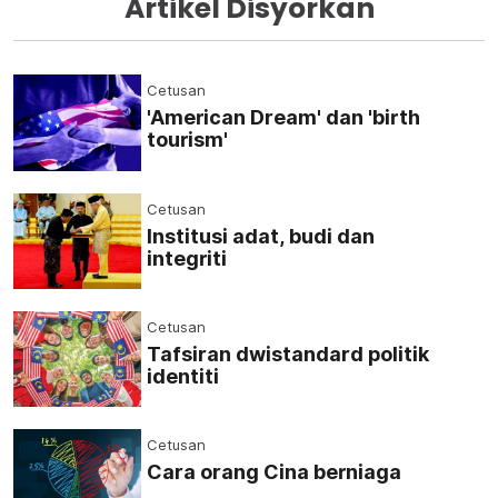
Artikel Disyorkan
Cetusan
'American Dream' dan 'birth
tourism'
Cetusan
Institusi adat, budi dan
integriti
Cetusan
Tafsiran dwistandard politik
identiti
Cetusan
Cara orang Cina berniaga