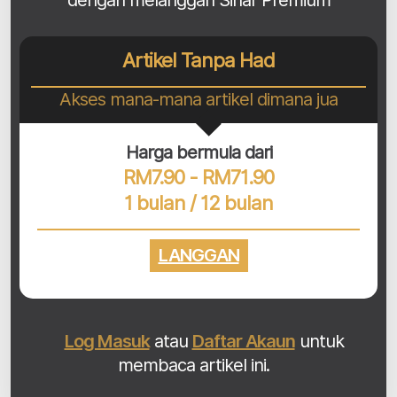
dengan melanggan Sinar Premium
Artikel Tanpa Had
Akses mana-mana artikel dimana jua
Harga bermula dari
RM7.90 - RM71.90
1 bulan / 12 bulan
LANGGAN
Log Masuk
atau
Daftar Akaun
untuk
membaca artikel ini.