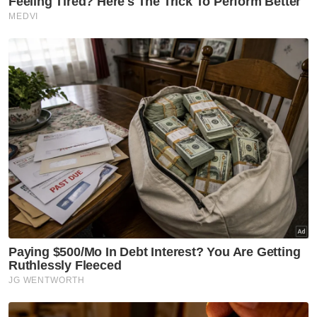
45 - 54 tahun
55 - 64 tahun
65 tahun dan ke atas
VPoints:
0
Masuk | Daftar
Olahraga Terbuka Malaysia
Kuartet 4x100m
Acara Wanita
Acara Lelaki