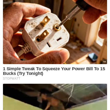
Artikel Disyorkan
Sukan
Tiket aksi Malaysia-Filipina
habis terjual
Sukan
Rifdean buru gelaran dunia di
bumi Jepun
Sukan
Harimau Malaya janji aksi lebih
baik di Cheras
Sukan