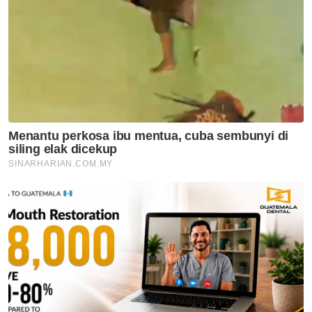
Mohamed Salah sertai
Trabzonspor, terima €17 juta
semusim