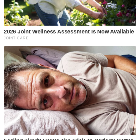
Muat turun aplikasi Sinar Harian.
Klik di sini!
Jawab soalan kaji selidik dan
dapatkan
×
baucar tunai.
Berapakah umur anda?
Kurang daripada 18 tahun
18 - 24 tahun
25 - 34 tahun
35 - 44 tahun