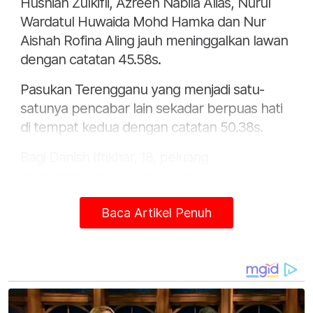
Husniah Zulkifli, Azreen Nabila Alias, Nurul
Wardatul Huwaida Mohd Hamka dan Nur
Aishah Rofina Aling jauh meninggalkan lawan
dengan catatan 45.58s.
Pasukan Terengganu yang menjadi satu-
satunya pencabar lain sekadar berpuas hati
di tempat kedua dengan catatan 50.38s.
Bagi Danish Iftikhar, 18, peluang
bergandingan bersama pelari
berpengalaman negara menjadi pengalaman
Baca Artikel Penuh
berharga buatnya untuk terus memperbaiki
catatan peribadi.