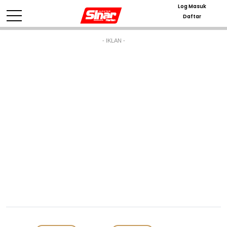
Log Masuk
Daftar
- IKLAN -