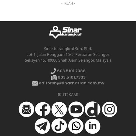
- IKLAN -
Sinar Karangkraf Sdn. Bhd.
Lot 1, Jalan Renggam 15/5, Persiaran Selangor,
Seksyen 15, 40000 Shah Alam Selangor, Malaysia
603.5101.7388
603.5101.7333
editorsh@sinarharian.com.my
IKUTI KAMI