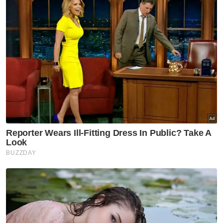
"Saya akan cuba lakukan yang terbaik untuk
Malaysia jika ada rezeki ke Sukan SEA di
Thailand, Disember ini. Untuk acara individu
100m, saya hanya ikut arahan jurulatih dan
fokus kepada latihan serta pemulihan,”
katanya.
Sementara itu, Khairul Hafiz, 27, yakin
peningkatan ditampilkan pelari muda seperti
Danish dan Pengiran Aidil mampu memberi