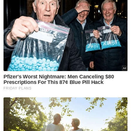
Kejohanan tiga hari yang bermula Jumaat
lepas disertai 658 atlet mewakili 19 pasukan
tempatan dan 10 negara termasuk Algeria,
China, Jepun, Nepal, Thailand, Sri Lanka
serta Filipina. - Bernama