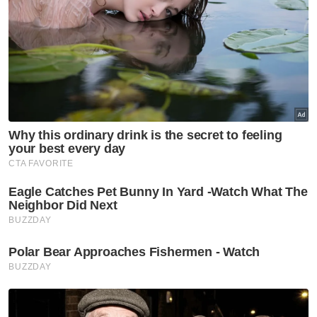
kelebihan kepada skuad negara di temasya
dwitahunan serantau akan datang.
"Kita tahu sebelum ini Malaysia berjaya
membawa pulang pingat di Sukan SEA.
Tahun ini saya lihat junior semakin meningkat
dan itu kelebihan untuk pasukan meraih
pingat, insya-ALLAH kalau ada rezeki,”
katanya.
Artikel Berkaitan:
Pengiran Aidil, Zaidatul Husniah ungguli 200m
Terbuka Malaysia 2025
Kes pukul setengah mati: Tujuh lelaki, seorang
wanita ditahan
Sensasi pemain berusia 15 tahun juarai Terbuka
Malaysia