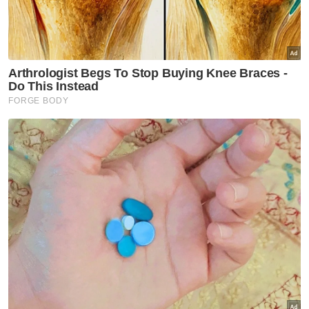
Tang Jie Ee Wei
Artikel Disyorkan
Sukan
Tiket aksi Malaysia-Filipina
habis terjual
Sukan
Rifdean buru gelaran dunia di
bumi Jepun