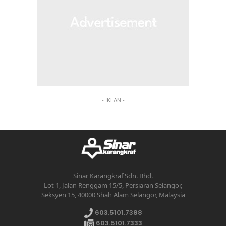
- IKLAN -
Sinar Karangkraf Sdn. Bhd.
Lot 1, Jalan Renggam 15/5, Persiaran Selangor,
Seksyen 15, 40000 Shah Alam Selangor, Malaysia
603.5101.7388
603.5101.7333