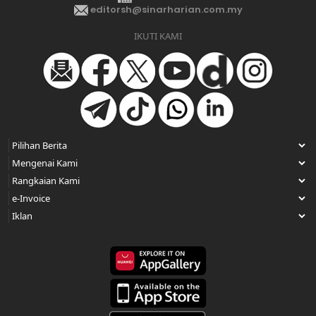
editorsh@sinarharian.com.my
IKUTI KAMI