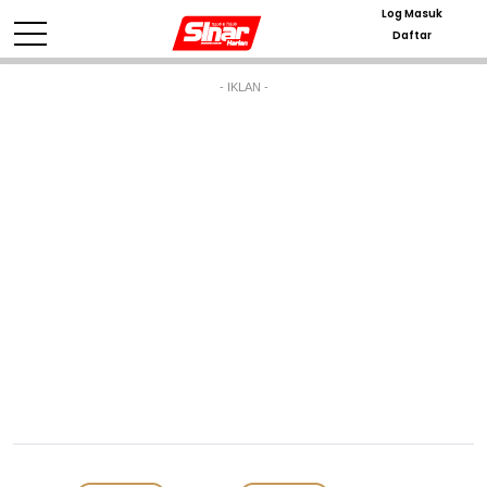
Log Masuk
Daftar
- IKLAN -