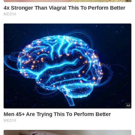
Sukan
Harimau Malaya janji aksi lebih
baik di Cheras
Sukan
Mohamed Salah sertai
Trabzonspor, terima €17 juta
semusim