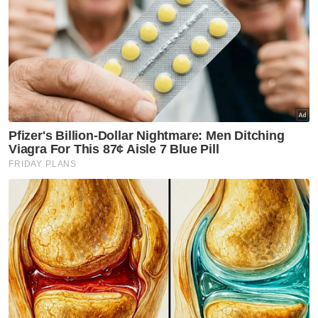
Jepun, Nami Matsuyama-Chiharu Shida 14-
21, 21-13, 21-12.
Sebagai rekod, kilauan pingat terakhir diraih
beregu campuran negara menerusi Koo Kien
Keat–Wong Pei Tty yang membawa pulang
gangsa dari Madrid pada 2006.
Artikel Berkaitan:
Pearly-Thinaah sebelah kaki bergelar juara di Paris
Muat turun aplikasi Sinar Harian.
Klik di sini!
Kejohanan Dunia 2025
Beregu Campuran