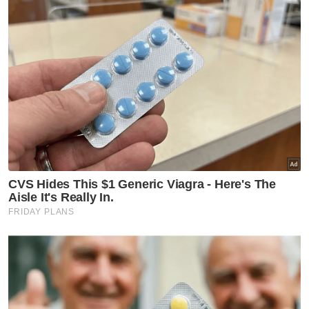
Tang Jie-Ee Wei bakal membuat perhitungan
dengan pasangan nombor dua dunia dari
China, Jiang Zhen Bang-Wei Ya Xin yang
mengalahkan rakan senegara dalam satu lagi
aksi separuh akhir, Guo Xin Wa-Chen Fang
Hui, 11-21, 23-21, 21-18.
Terdahulu, Pearly-Thinaah mara ke saingan
akhir selepas menumpaskan pasangan