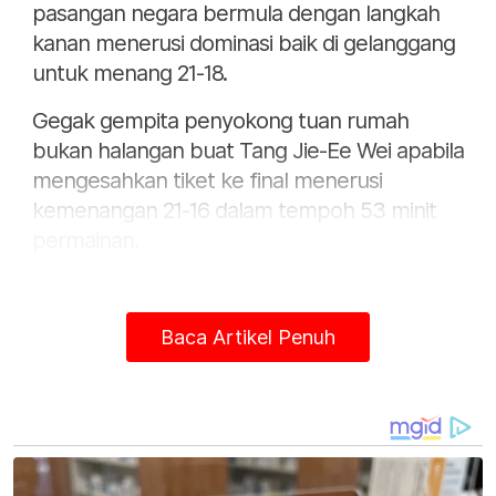
pasangan negara bermula dengan langkah
kanan menerusi dominasi baik di gelanggang
untuk menang 21-18.
Gegak gempita penyokong tuan rumah
bukan halangan buat Tang Jie-Ee Wei apabila
mengesahkan tiket ke final menerusi
kemenangan 21-16 dalam tempoh 53 minit
permainan.
Menerusi keputusan tersebut menyaksikan
mereka melebarkan kemenangan ke atas
Baca Artikel Penuh
pasangan Perancis yang berkedudukan
kelapan dunia kepada 4-2.