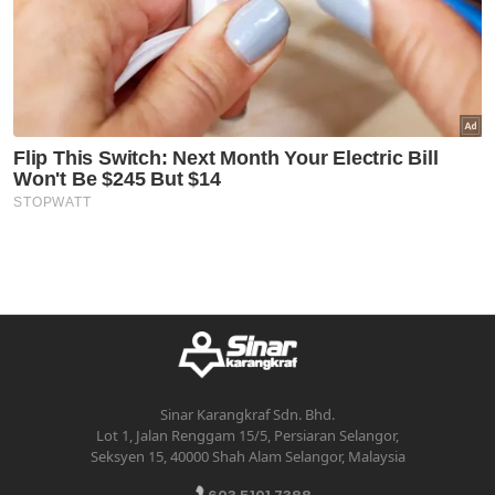
Sinar Karangkraf Sdn. Bhd.
Lot 1, Jalan Renggam 15/5, Persiaran Selangor,
Seksyen 15, 40000 Shah Alam Selangor, Malaysia