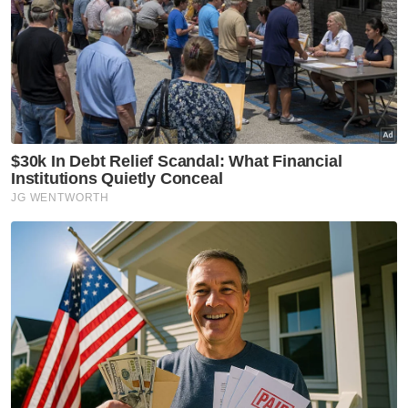
Artikel Disyorkan
Semasa
Juruteknik didakwa cabul anak
tiri sejak usia 10 tahun
Semasa
Ismail Sabri dijangka jalani
prosedur pemasangan
perentak jantung hari ini -
Peguam
Semasa
Lans Koperal Hafiz sempat
luang masa bersama isteri,