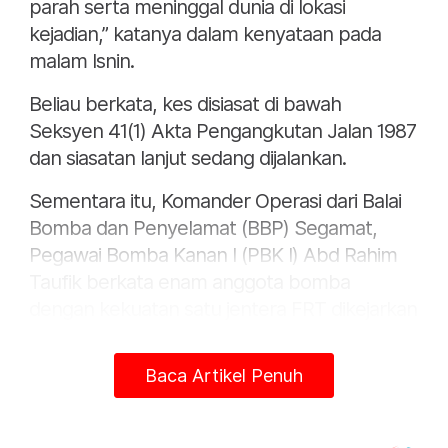
parah serta meninggal dunia di lokasi
kejadian,” katanya dalam kenyataan pada
malam Isnin.
Beliau berkata, kes disiasat di bawah
Seksyen 41(1) Akta Pengangkutan Jalan 1987
dan siasatan lanjut sedang dijalankan.
Sementara itu, Komander Operasi dari Balai
Bomba dan Penyelamat (BBP) Segamat,
Pegawai Bomba Kanan I (PBK I) Abd Rahim
Taufik berkata enam anggota bomba
dengan kekuatan satu jentera FRT dikejarkan
ke lokasi kejadian.
Baca Artikel Penuh
Jelas beliau, peralatan khas digunakan untuk
mengeluarkan mangsa.