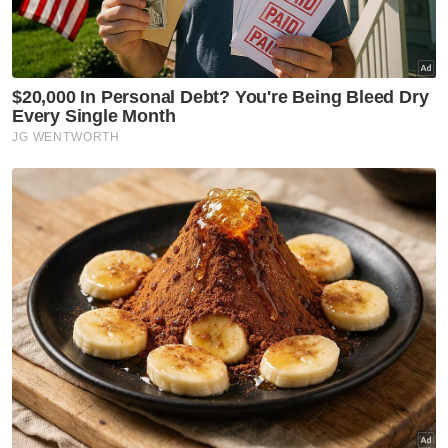
anak sebelum 'pergi'
selamanya
Semasa
Sindiket curi lembu tumpas, 10
termasuk dua wanita ada
rekod dadah, jenayah ditahan