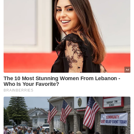
Berita Telus & Tulus menerusi E-Mel setiap
hari!
Muat turun aplikasi Sinar Harian.
Klik di sini!
Kemalangan
Bencana
PDRM
Berita Paling Hangat