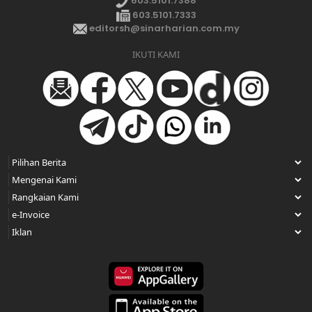
603.5101.7388
603.5101.7333
editorsh@sinarharian.com.my
IKUTI KAMI