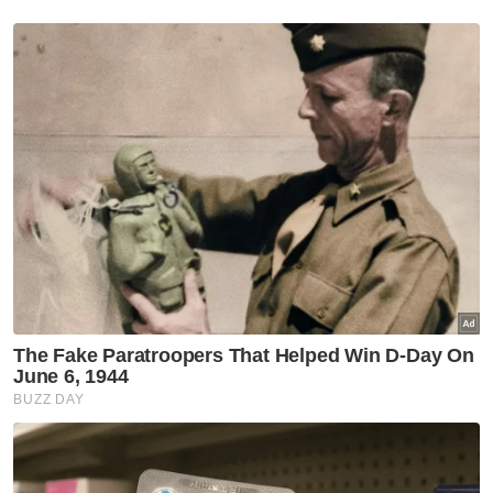
atas eksport cip Kecerdasan Buatan (AI) dari
AS. Seksyen 12 Akta Perdagangan Strategik
2010.
"Dari segi sektor mineral kritikal, kami
komited untuk tidak mengenakan sebarang
sekatan ke atas eksport unsur nadir bumi
atau mineral kritikal," katanya.
Muat turun aplikasi Sinar Harian.
Klik di sini!
Berita Paling Hangat