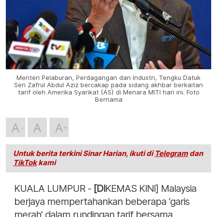
Menteri Pelaburan, Perdagangan dan Industri, Tengku Datuk
Seri Zafrul Abdul Aziz bercakap pada sidang akhbar berkaitan
tarif oleh Amerika Syarikat (AS) di Menara MITI hari ini. Foto
Bernama
A
A
A
Untuk berita terkini Sinar Harian, ikuti di
Telegram
dan
TikTok
kami
KUALA LUMPUR -
[DI
KEMAS KINI] Malaysia
berjaya mempertahankan beberapa ‘garis
merah’ dalam rundingan tarif bersama