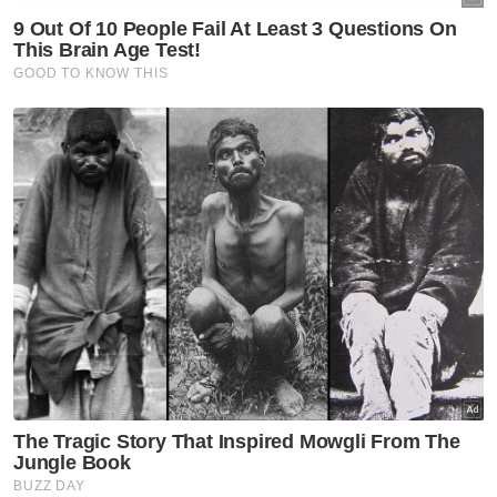
penghantaran dan pengisytiharan tempasal
palsu.
"Kini, MITI ialah pengeluar tunggal NPCO
untuk eksport ke AS.
Berita Telus & Tulus menerusi E-Mel setiap
hari!
"Kami juga telah mengukuhkan kawalan ke