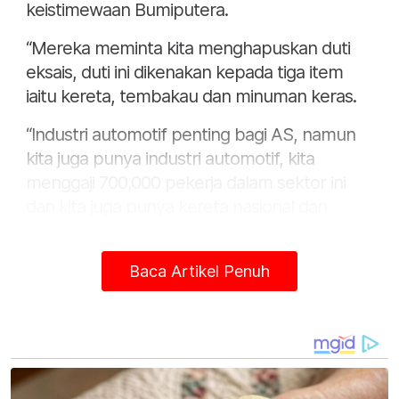
keistimewaan Bumiputera.
“Mereka meminta kita menghapuskan duti
eksais, duti ini dikenakan kepada tiga item
iaitu kereta, tembakau dan minuman keras.
“Industri automotif penting bagi AS, namun
kita juga punya industri automotif, kita
menggaji 700,000 pekerja dalam sektor ini
dan kita juga punya kereta nasional dan
rantaian bekalan yang pelbagai.
“Dalam industri lain kita tidak ada duti eksais
Baca Artikel Penuh
dan semua ini bagi mereka tidak adil, namun
negara-negara (pengeksport) lain turut
berdepan situasi sama. Kita ada polisi sendiri
bagi memastikan kita terus kekal kompetitif.