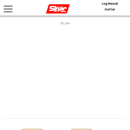
Log Masuk
Daftar
- IKLAN -