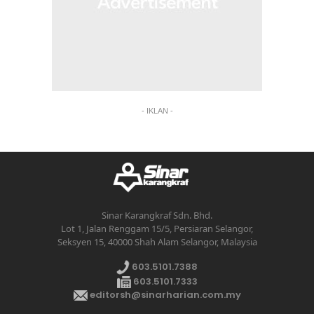
- IKLAN -
Sinar Karangkraf Sdn. Bhd.
Lot 1, Jalan Renggam 15/5, Persiaran Selangor,
Seksyen 15, 40000 Shah Alam Selangor, Malaysia
603.5101.7388
603.5101.7333
editorsh@sinarharian.com.my