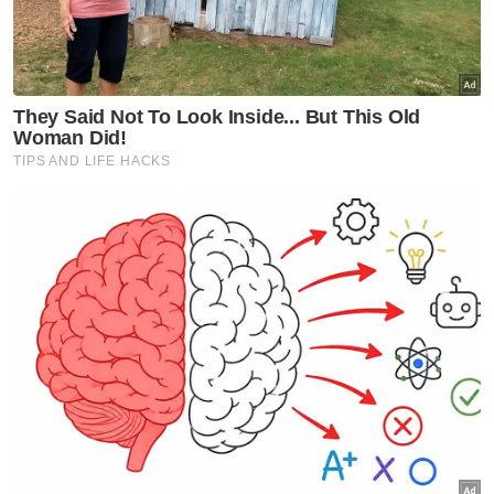
nasional," katanya.
Ujarnya, dari segi ekonomi dan keselamatan
negara, MITI telah mengetatkan pengeluaran
Sijil Tempasal Bukan Keutamaan (NPCO)
Sejak 6 Mei untuk menangani pemindahan