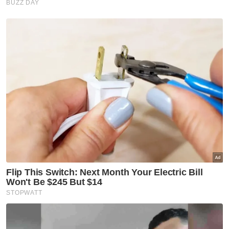
Nasional
F1: Anwar jumpa Pengarah
Eksekutif GP Singapura teliti
amalan terbaik
Nasional
RON97, RON95 tanpa subsidi,
diesel tanpa subsidi turun 5
sen
Nasional
MOF nafi beri SARA RM100
sempena Hari Kebangsaan