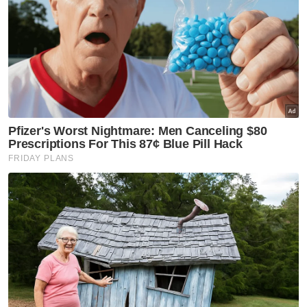
Sidang Media Berkaitan Tarif AS, di sini pada
Jumaat.
Tengku Zafrul menambah, rundingan akan
terus dijalankan sebagai sebahagian daripada
strategi jangka panjang untuk memperkukuh
kedudukan perdagangan Malaysia sambil
melindungi industri tempatan.
Artikel Berkaitan:
Rundingan tarif AS cerminkan ketegasan Malaysia
pertahan dasar nasional
Tarif: Malaysia setuju beli 30 pesawat Boeing dari AS
6,911 baris tarif Malaysia dikecualikan tarif AS
"Kami memastikan bahawa dasar-dasar
utama negara tidak terjejas, khususnya yang
melibatkan kedaulatan dan kepentingan