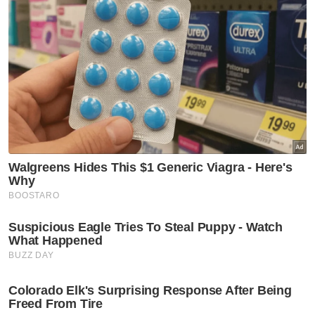
Tarif AS
Tarif
Tengku Zafrul Abdul Aziz
Artikel Disyorkan
Nasional
Sinergi Google Malaysia-Mara
terajui AI dalam ekosistem
pendidikan