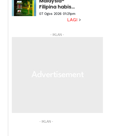
Malaysia-
Filipina habis
terjual
07 Ogos 2026 01:21pm
LAGI
- IKLAN -
- IKLAN -