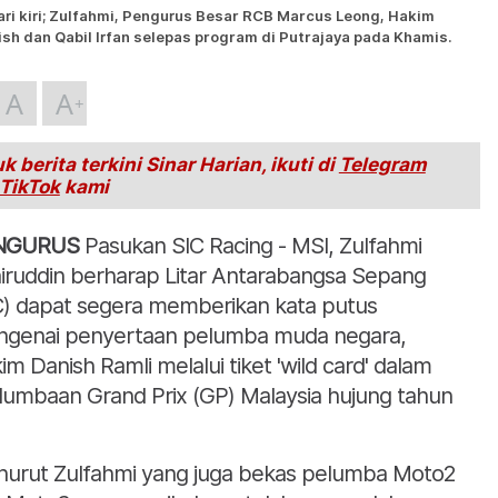
ari kiri; Zulfahmi, Pengurus Besar RCB Marcus Leong, Hakim
sh dan Qabil Irfan selepas program di Putrajaya pada Khamis.
A
A
k berita terkini Sinar Harian, ikuti di
Telegram
TikTok
kami
NGURUS
Pasukan SIC Racing - MSI, Zulfahmi
iruddin berharap Litar Antarabangsa Sepang
C) dapat segera memberikan kata putus
genai penyertaan pelumba muda negara,
im Danish Ramli melalui tiket 'wild card' dalam
lumbaan Grand Prix (GP) Malaysia hujung tahun
urut Zulfahmi yang juga bekas pelumba Moto2