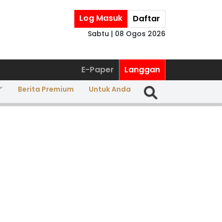
Log Masuk
Daftar
Sabtu | 08 Ogos 2026
E-Paper
Langgan
Berita Premium
Untuk Anda