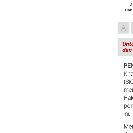
D
Dani
A
Untu
dan
PE
Kha
(SI
men
Hak
per
ini.
Men