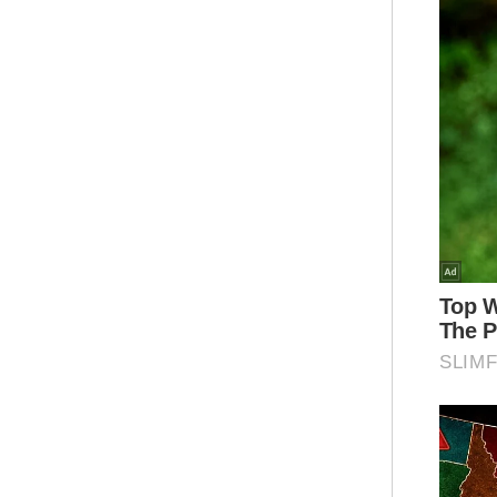
“Kal
buk
pen
pel
Ar
“Sa
sel
had