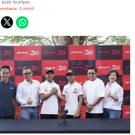
i 2025 10:47pm
membaca:
2
minit