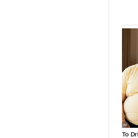
Seb
mud
Dun
Cup
Hak
ket
Dun
ked
Cup