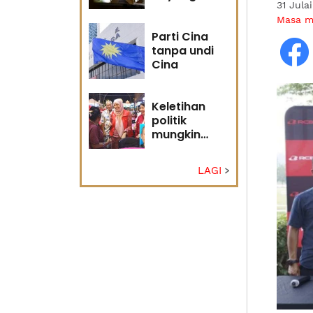
31 Jula
masa
Masa 
hadapan
Parti Cina
tanpa undi
Cina
Keletihan
politik
mungkin
faktor Nurul
Izzah undur
LAGI
diri -
Penganalisis
politik