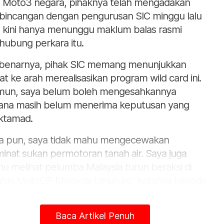
 Moto3 negara, pihaknya telah mengadakan
bincangan dengan pengurusan SIC minggu lalu
 kini hanya menunggu maklum balas rasmi
hubung perkara itu.
benarnya, pihak SIC memang menunjukkan
at ke arah merealisasikan program wild card ini.
un, saya belum boleh mengesahkannya
ana masih belum menerima keputusan yang
ktamad.
a pun, saya tidak mahu mengecewakan
inat sukan permotoran tanah air. Saya juga
u melihat pelumba Malaysia turun beraksi di
tas MotoGP Malaysia tahun ini,” katanya kepada
berita semasa sesi media RCB bersama bakat
a permotoran Hakim Danish dan Qabil Irfan
Baca Artikel Penuh
an di Ekues Cabin Cafe, Putrajaya pada Khamis.