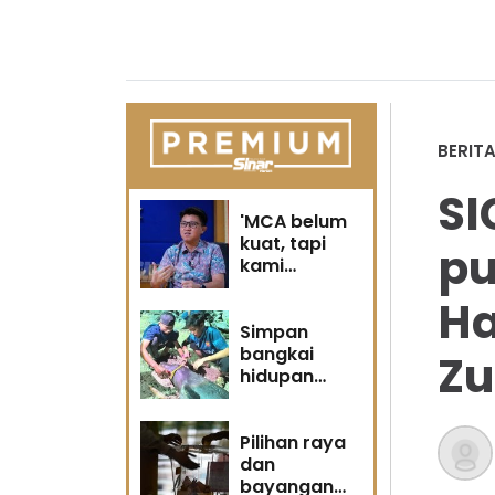
BERIT
SI
'MCA belum
kuat, tapi
pu
kami
berubah' -
Ha
Sin Woon
Simpan
bangkai
Zu
hidupan
marin satu
kesalahan
Pilihan raya
dan
bayangan