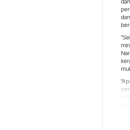
dan
per
dan
ber
“Se
min
Nam
ker
mu
"Ap
pem
mah
pen
pem
mud
Azl