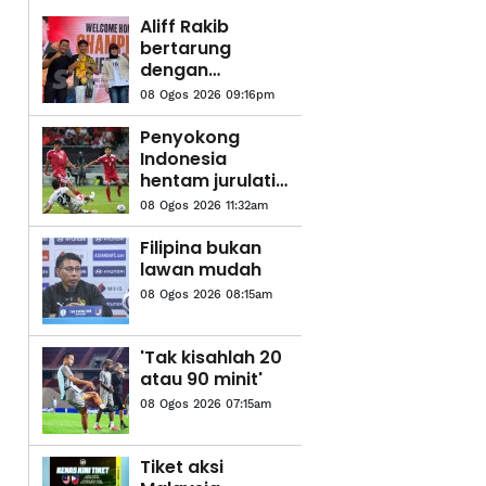
Aliff Rakib
bertarung
dengan
Prajanchai
08 Ogos 2026 09:16pm
Oktober ini
Penyokong
Indonesia
hentam jurulatih
Garuda
08 Ogos 2026 11:32am
Filipina bukan
lawan mudah
08 Ogos 2026 08:15am
'Tak kisahlah 20
atau 90 minit'
08 Ogos 2026 07:15am
Tiket aksi