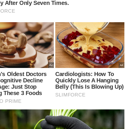
entara itu, Zulfahmi juga percaya sekiranya
gram 'wild card' tersebut menjadi kenyataan,
sediaan termasuk sesi ujian awal serta jentera
petitif akan diatur supaya pelumba negara
ak turun berlumba tanpa persediaan sewajarnya.
fahmi menjelaskan, sekurang-kurangnya
gumuman rasmi perlu dibuat 45 hari sebelum
lumbaan mengikut syarat pemegang hak
oGP, Dorna Sports namun pihaknya berharap
dapat dilakukan lebih awal untuk tujuan promosi.