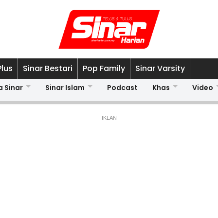
Plus
Sinar Bestari
Pop Family
Sinar Varsity
a Sinar
Sinar Islam
Podcast
Khas
Video
- IKLAN -