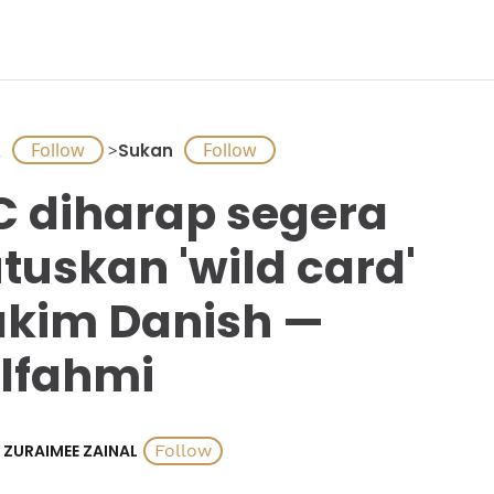
A
>
Sukan
C diharap segera
tuskan 'wild card'
kim Danish —
lfahmi
ZURAIMEE ZAINAL