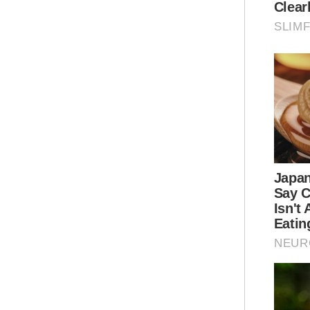
Sem
pro
per
kom
tid
Zul
pen
per
Mot
ia 