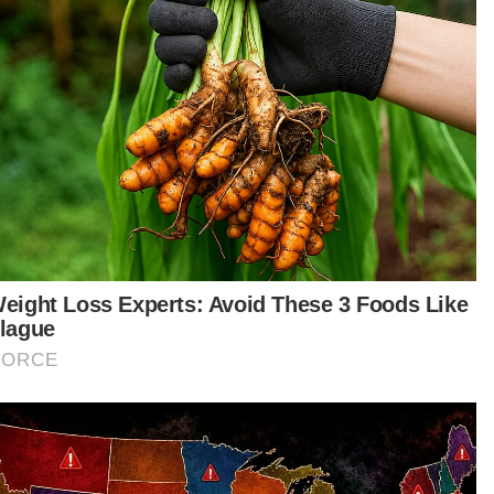
au kita dapat 'wild card', sasaran realistik
anlah podium atau menang tetapi memberi
galaman pertama yang berharga buat
umba negara.
tikel Berkaitan:
Amer mahu tawan Litar Sepang
Hakim Danish selesa merendah diri
Hakim Danish naik podium di Litar Le Mans
ya mahu mereka turun dengan keyakinan
epas ujian dan persiapan rapi bukan sekadar
ir tanpa daya saing.