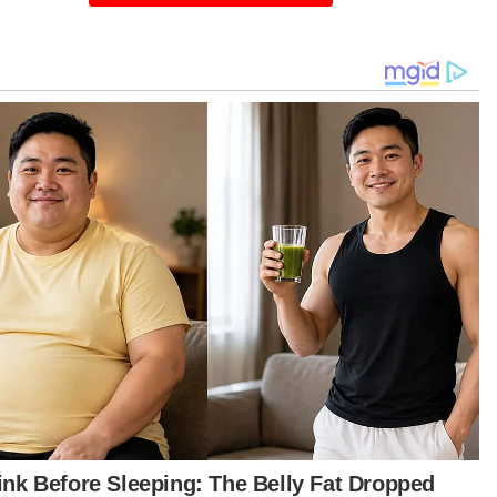
agai rekod, Hakim Danish merupakan pelumba
a negara yang sedang beraksi dalam Kejuaraan
ia FIM JuniorGP dan Red Bull MotoGP Rookies
 musim ini.
im Danish pada ketika ini berada di tangga
ujuh dengan 51 mata beraksi dalam Kejuaraan
ia FIM JuniorGP manakala mendahului
udukan keseluruhan Red Bull MotoGP Rookies
 dengan 154 mata.