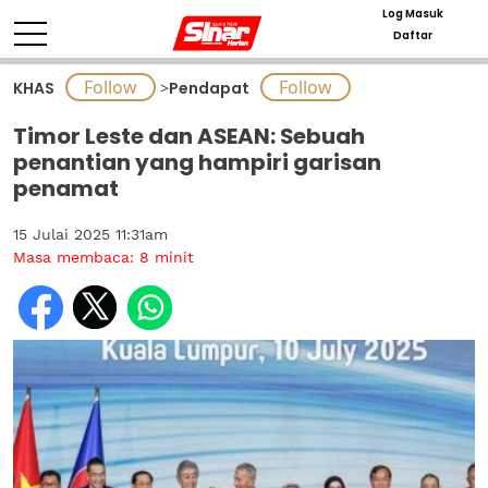
Log Masuk
Daftar
KHAS
>
Pendapat
Timor Leste dan ASEAN: Sebuah
penantian yang hampiri garisan
penamat
15 Julai 2025 11:31am
Masa membaca:
8
minit