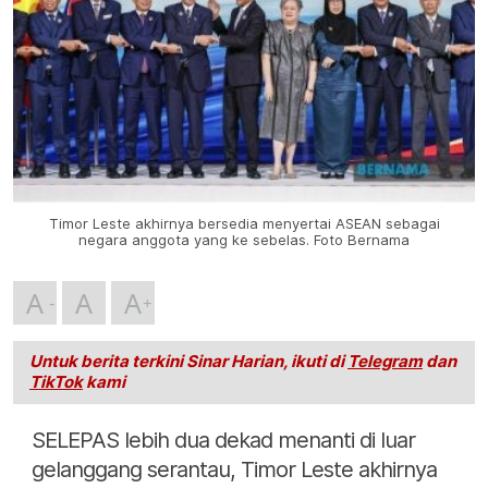
Timor Leste akhirnya bersedia menyertai ASEAN sebagai
negara anggota yang ke sebelas. Foto Bernama
A
A
A
Untuk berita terkini Sinar Harian, ikuti di
Telegram
dan
TikTok
kami
SELEPAS lebih dua dekad menanti di luar
gelanggang serantau, Timor Leste akhirnya