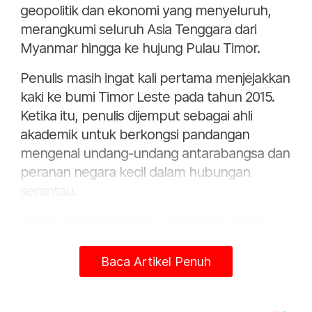
geopolitik dan ekonomi yang menyeluruh,
merangkumi seluruh Asia Tenggara dari
Myanmar hingga ke hujung Pulau Timor.
Penulis masih ingat kali pertama menjejakkan
kaki ke bumi Timor Leste pada tahun 2015.
Ketika itu, penulis dijemput sebagai ahli
akademik untuk berkongsi pandangan
mengenai undang-undang antarabangsa dan
peranan negara kecil dalam hubungan
serantau.
Artikel penulis ketika itu diterbitkan dalam
portal MStar, menyentuh bagaimana Timor
Leste, walaupun masih muda dan
Baca Artikel Penuh
membangun, memiliki keazaman politik yang
kuat untuk mendekatkan diri kepada dunia