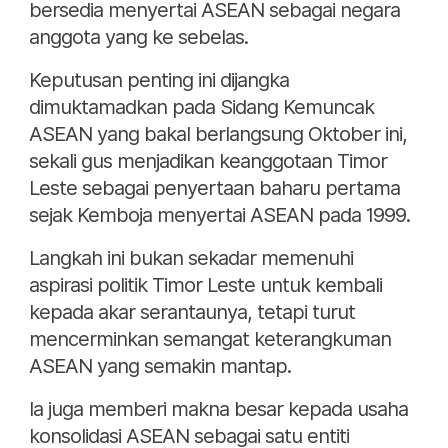
bersedia menyertai ASEAN sebagai negara
anggota yang ke sebelas.
Keputusan penting ini dijangka
dimuktamadkan pada Sidang Kemuncak
ASEAN yang bakal berlangsung Oktober ini,
sekali gus menjadikan keanggotaan Timor
Leste sebagai penyertaan baharu pertama
sejak Kemboja menyertai ASEAN pada 1999.
Langkah ini bukan sekadar memenuhi
aspirasi politik Timor Leste untuk kembali
kepada akar serantaunya, tetapi turut
mencerminkan semangat keterangkuman
ASEAN yang semakin mantap.
Ia juga memberi makna besar kepada usaha
konsolidasi ASEAN sebagai satu entiti