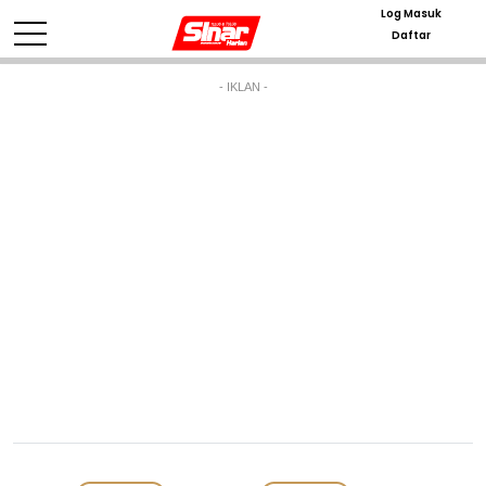
Log Masuk
Daftar
- IKLAN -