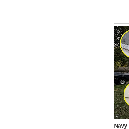
Ar
Mua
Kema