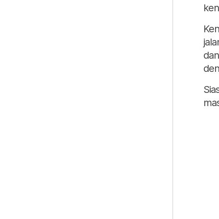
ken
Ken
jal
dan
den
Sia
mas