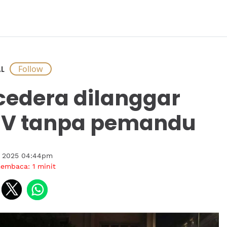
L
 cedera dilanggar
V tanpa pemandu
i 2025 04:44pm
membaca:
1
minit