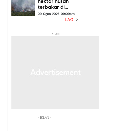
hektar hutan
terbakar di
Kalimantan
09 Ogos 2026 09:09am
Barat
LAGI
- IKLAN -
- IKLAN -