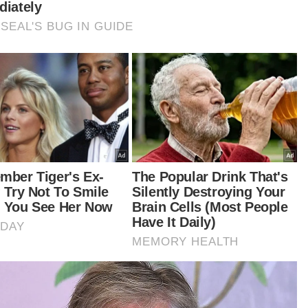
al
Artikel Disyorkan
GLOBAL
Api makin marak, akses ke Gunung
Bromo ditutup sepenuhnya
MARLISSA MOHAMMAD KAMAL
09 Aug 2026 03:12pm
GLOBAL
21 maut, 37 cedera dua bas