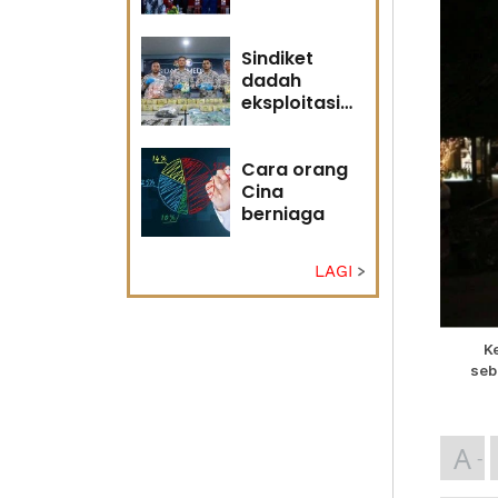
adakah
masa masih
memihak
Sindiket
Anwar?
dadah
eksploitasi
pulau kecil
Sabah
Cara orang
Cina
berniaga
LAGI
K
seb
A