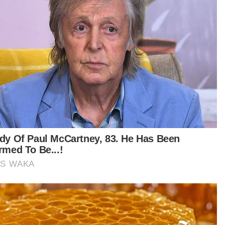
bertembung
GLOBAL
Keadaan Joe Biden makin lemah,
kanser prostat merebak ke tulang
GLOBAL
Selat Hormuz kekal ditutup
sehingga AS penuhi tuntutan
Teheran