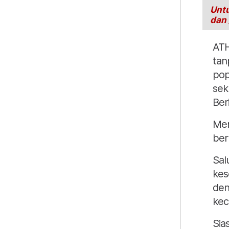
Untu
dan
ATH
tan
pop
sek
Ber
Men
ber
Sal
kes
den
kec
Sia