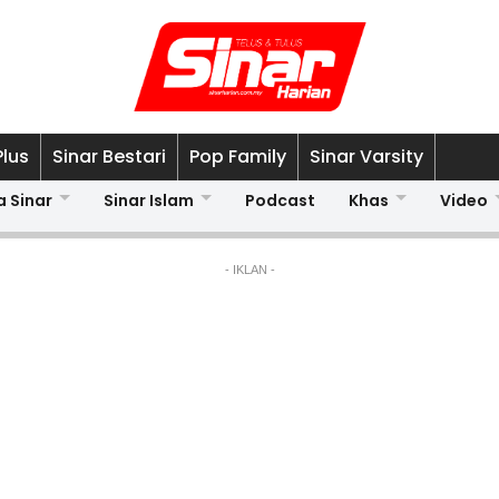
Plus
Sinar Bestari
Pop Family
Sinar Varsity
a Sinar
Sinar Islam
Podcast
Khas
Video
- IKLAN -