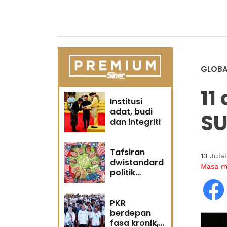
GLOBA
11
Institusi
adat, budi
SU
dan integriti
Tafsiran
13 Jula
dwistandard
Masa 
politik
identiti
PKR
berdepan
fasa kronik,