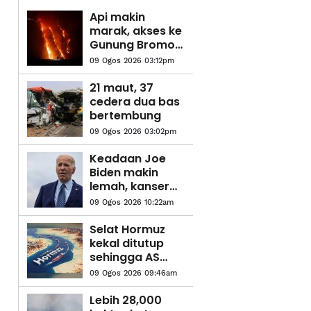
Api makin
marak, akses ke
Gunung Bromo
ditutup
09 Ogos 2026 03:12pm
sepenuhnya
21 maut, 37
cedera dua bas
bertembung
09 Ogos 2026 03:02pm
Keadaan Joe
Biden makin
lemah, kanser
prostat
09 Ogos 2026 10:22am
merebak ke
tulang
Selat Hormuz
kekal ditutup
sehingga AS
penuhi tuntutan
09 Ogos 2026 09:46am
Teheran
Lebih 28,000