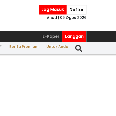
Log Masuk
Daftar
Ahad | 09 Ogos 2026
E-Paper
Langgan
Berita Premium
Untuk Anda