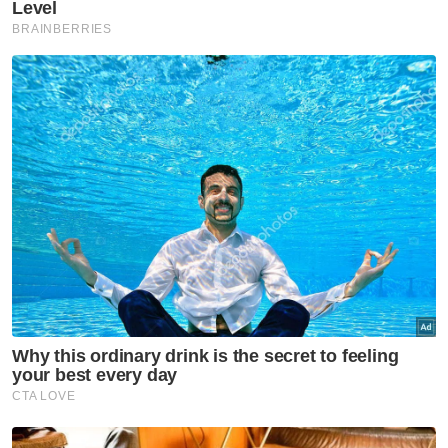
Guru
KPM
Pukul
Jenayah
Artikel Disyorkan
Nasional
Harap pengumuman PM fokus