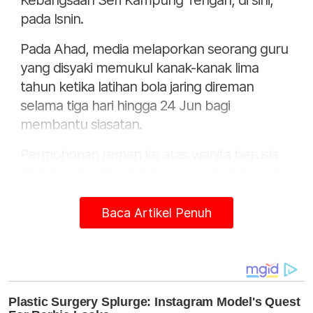
Kebangsaan Seri Kampung Tengah, di sini,
pada Isnin.
Pada Ahad, media melaporkan seorang guru
yang disyaki memukul kanak-kanak lima
tahun ketika latihan bola jaring direman
selama tiga hari hingga 24 Jun bagi
membantu siasatan.
Permohonan reman ke atas wanita berusia
24 tahun itu dibuat di Kompleks Mahkamah
Sungai Petani dan selesai kira-kira jam 10 pagi
Ahad.
Baca Artikel Penuh