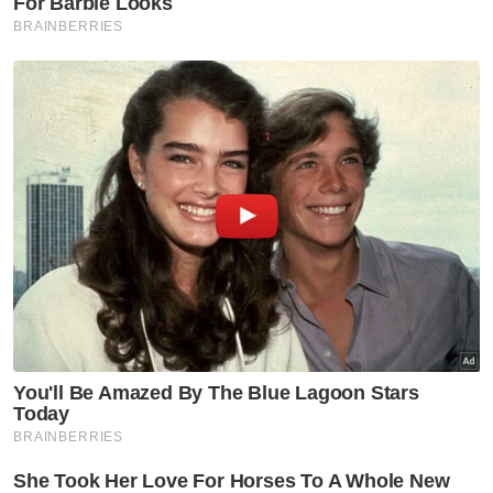
Artikel Berkaitan:
Guru bola jaring disyaki pukul murid direman tiga hari
Guru ditahan didakwa pukul murid tak pandai main
bola jaring
Muat turun aplikasi Sinar Harian.
Klik di sini!