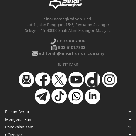
Sinar Karangkraf Sdn. Bhd.
Lot 1, Jalan Renggam 15/5, Persiaran Selangor,
Seksyen 15, 40000 Shah Alam Selangor, Malaysia
603.5101.7388
603.5101.7333
editorsh@sinarharian.com.my
IKUTI KAMI