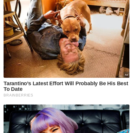
tiga komponen utama
melibatkan struktur ATM -
Menteri Pertahanan
Nasional
Tindakan sita kontena muatan
ke Israel bukti ketegasan
Malaysia - Anwar
Nasional
JMD 2026 perkasa rakyat ke
arah negara AI
Nasional
Isu import udang Thailand
dijangka selesai pertengahan
bulan ini – Mohamad Sabu