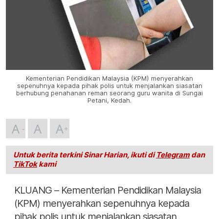
Kementerian Pendidikan Malaysia (KPM) menyerahkan
sepenuhnya kepada pihak polis untuk menjalankan siasatan
berhubung penahanan reman seorang guru wanita di Sungai
Petani, Kedah.
A
A
A
Untuk berita terkini Sinar Harian, ikuti di
Telegram
dan
TikTok
kami
KLUANG – Kementerian Pendidikan Malaysia
(KPM) menyerahkan sepenuhnya kepada
pihak polis untuk menjalankan siasatan