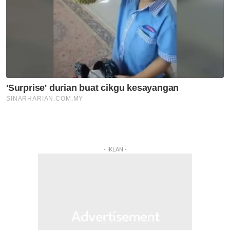
- IKLAN -