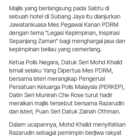
Majlis yang berlangsung pada Sabtu di
sebuah hotel di Subang Jaya itu dianjurkan
Jawatankuasa Mes Pegawai Kanan PDRM
dengan tema "Legasi Kepimpinan, Inspirasi
Sepanjang Zaman" bagi menghargai jasa dan
kepimpinan beliau yang cemerlang.
Ketua Polis Negara, Datuk Seri Mohd Khalid
Ismail selaku Yang Dipertua Mes PDRM,
bersama isteri merangkap Pengerusi
Persatuan Keluarga Polis Malaysia (PERKEP),
Datin Seri Munirah Che Rose turut hadir
meraikan majlis tersebut bersama Razarudin
dan isteri, Puan Seri Datuk Zainah Othman.
Dalam ucapannya, Mohd Khalid menyifatkan
Razarudin sebagai pemimpin berjiwa rakyat