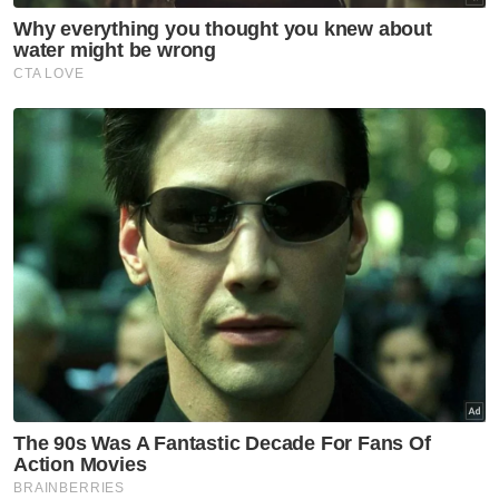
Muat turun aplikasi Sinar Harian.
Klik di sini!
Inisiatif Negeri
Johor
Pelaburan
Artikel Disyorkan
Johor