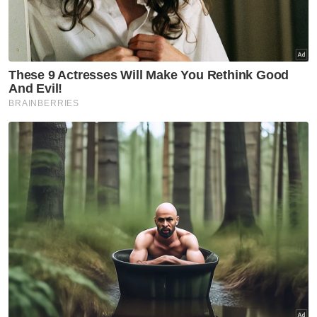
kejayaan berkenaan.
"Johor akan terus maju sebagai pusat pelaburan
bertaraf antarabangsa, memacu pertumbuhan
ekonomi negara dan menjamin masa depan yang
lebih cerah untuk Johor. Insya-Allah," tambahnya.
- Bernama