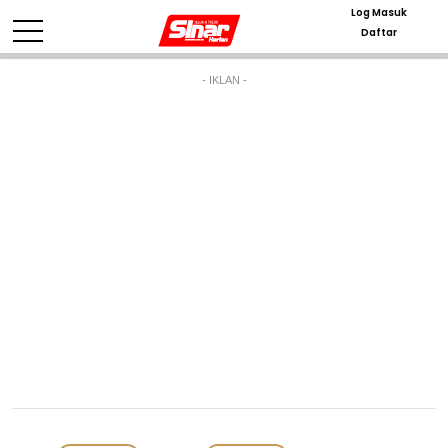
Log Masuk
Daftar
- IKLAN -