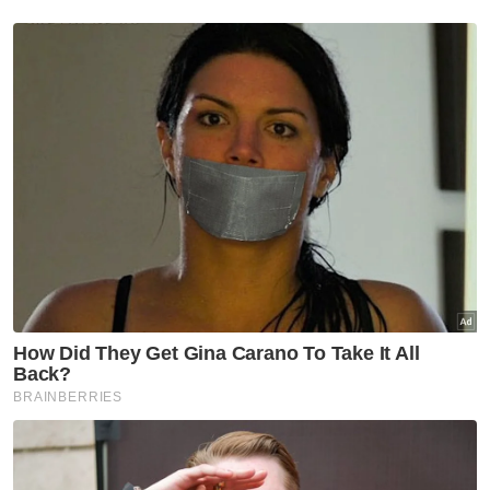
‘Bukan wayang, kami cuma
tuntut janji KKM’ - Onn Hafiz
Johor
Johor jawab kritikan Dr
Rafidah, tegas perjuang sektor
kesihatan
Johor
Johor imarah masjid dengan
solat Maghrib, Isyak berjemaah
Johor
Hospital Pasir Gudang belum
beroperasi penuh, 1,192
jawatan masih kosong - Onn
Hafiz