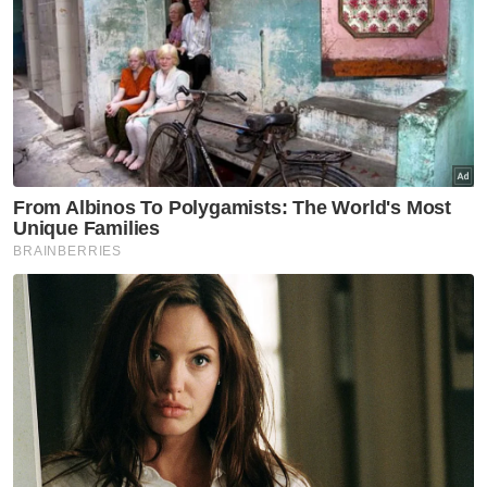
"Menjunjung kasih Duli Yang Amat Mulia Tunku
Mahkota Ismail, Pemangku Sultan Johor yang
sentiasa memberikan sokongan dan nasihat
dalam memastikan fokus yang berterusan
terhadap pembangunan ekonomi negeri, demi
kemajuan dan kesejahteraan Bangsa Johor, "
katanya.
Beliau turut menzahirkan penghargaan dan
ucapan terima kasih kepada Exco Pelaburan,
Perdagangan, Hal Ehwal Pengguna dan Sumber
Manusia Lee Ting Han, Kementerian Pelaburan,
Perdagangan dan Industri (MITI), Kementerian
Ekonomi, Lembaga Pembangunan Pelaburan
Malaysia (MIDA), Invest Johor, Pihak Berkuasa
Wilayah Pembangunan Iskandar (IRDA) serta
semua pihak yang telah menyumbang kepada