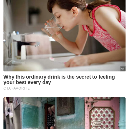
antarabangsa.
Onn Hafiz berkata kejayaan itu turut
memperkukuh agenda Maju Johor yang
memberi tumpuan kepada pembangunan
negeri yang makmur dan mampan melalui
dasar mesra pelabur serta penyediaan
infrastruktur yang lebih baik.
Artikel Berkaitan:
Bersatu Johor Bahru sasar 5,000 keahlian baharu
5,000 peluang pekerjaan swasta, temu duga
terbuka SPA di Karnival Kerjaya MFJ
Lebih 500,000 pengunjung dijangka hadiri Pesta
Chingay Johor Bahru 2025