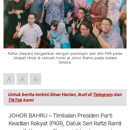
Rafizi (depan) bergambar dengan pemimpin dan ahli PKR pada
Jelajah Hiruk di sebuah hotel di Johor Bahru pada malam
Selasa.
A
A
A
Untuk berita terkini Sinar Harian, ikuti di
Telegram
dan
TikTok
kami
JOHOR BAHRU – Timbalan Presiden Parti
Keadilan Rakyat (PKR), Datuk Seri Rafizi Ramli