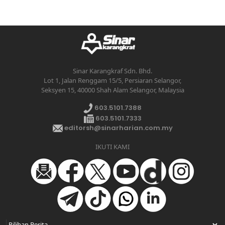
Sinar Karangkraf Sdn. Bhd.
Lot 1, Jalan Renggam 15/5, Persiaran Selangor,
Seksyen 15, 40000 Shah Alam Selangor, Malaysia
603.5101.7388
603.5101.7333
editorsh@sinarharian.com.my
IKUTI KAMI