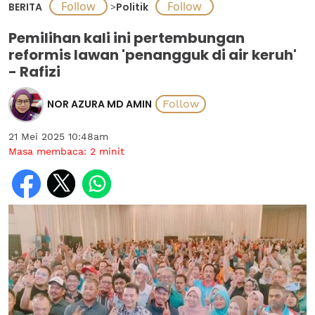
BERITA
>
Politik
Pemilihan kali ini pertembungan
reformis lawan 'penangguk di air keruh'
- Rafizi
NOR AZURA MD AMIN
21 Mei 2025 10:48am
Masa membaca:
2
minit