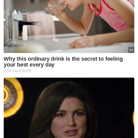
malam Selasa.
“Dulu kita sangka selepas Langkah Sheraton
dan pemilihan 2022, kumpulan ini akan
lenyap, tetapi kini mereka menjadi lebih
besar.
Artikel Berkaitan:
Rafizi dedah diminta tanding di Machang, Akmal
Nasir pula di Pengkalan Chepa
Rafizi bakar kelambu
Pemilihan PKR: 'Kalau hak dinafikan, jangan risau kita
bangkit bersama' - Rodziah
[VIDEO] Jangan lupa ‘mulut longkang’ inilah yang
dedahkan skandal demi skandal - Rafizi
'Terkejut sakit jantung saya kalau menang jawatan
Timbalan Presiden PKR’ – Rafizi
‘Undi penentu masa depan PKR, jangan jual dengan
harga murah’ – Nik Nazmi