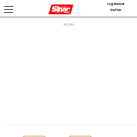
Log Masuk
Daftar
- IKLAN -