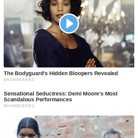
ini Anwar bukan Presiden. Kalau Rafizi tak
dihalang sekarang, mungkin saya akan jadi
Presiden... dan mereka tak mahu itu berlaku,”
katanya.
Muat turun aplikasi Sinar Harian.
Klik di sini!
Parti
Politik
PKR