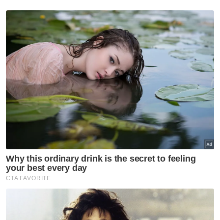
hari!
Rafizi mengakui kelantangannya menegur
kumpulan itu mengundang kritikan, namun
menegaskan tindakannya demi
menyelamatkan parti.
Katanya lagi, pemilihan kali ini menjadi
tumpuan kerana ia adalah penggal terakhir
Datuk Seri Anwar Ibrahim menerajui PKR
sebagai Presiden.
“Jadi ada yang tak boleh bayangkan selepas