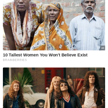
Artikel Disyorkan
Politik
Kemelut Bersatu-PN: Annuar
gesa terima hakikat
Politik
PRN Melaka: BN terbuka untuk
berunding, tukar kerusi -
Ahmad Zahid
Politik
Pas perlu buktikan DAP, PH
ancam Melayu Islam - Aiman
Athirah
Politik
Wawasan Terengganu 'buka