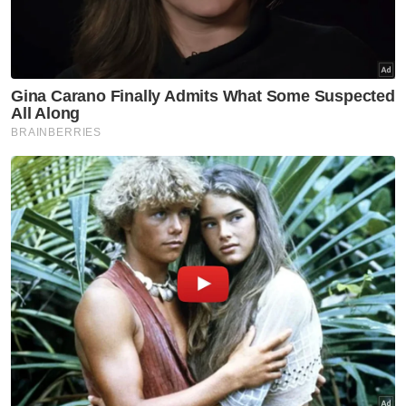
“Mereka ditambah dengan kumpulan baharu
serta golongan pengampu yang kini
memegang jawatan,” ujarnya.
Beliau turut menyatakan rasa simpati
terhadap Naib Presiden PKR, Nurul Izzah
Anwar yang didakwa menjadi ‘alat’ kepada
kumpulan berkenaan.