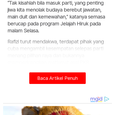
“Tak kisahlah bila masuk parti, yang penting
jiwa kita menolak budaya berebut jawatan,
main duit dan kemewahan,” katanya semasa
berucap pada program Jelajah Hiruk pada
malam Selasa.
Rafizi turut mendakwa, terdapat pihak yang
cuba mengambil kesempatan selepas parti
menang pilihan raya dan bukannya
memperjuangkan matlamat asal PKR.
Baca Artikel Penuh