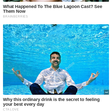
Rafizi mengakui kelantangannya menegur
kumpulan itu mengundang kritikan, namun
menegaskan tindakannya demi
menyelamatkan parti.
Beliau juga menyatakan rasa simpati
terhadap Naib Presiden PKR, Nurul Izzah
Anwar yang didakwa menjadi ‘alat’ kepada
kumpulan berkenaan.
Berita Telus & Tulus menerusi E-Mel setiap