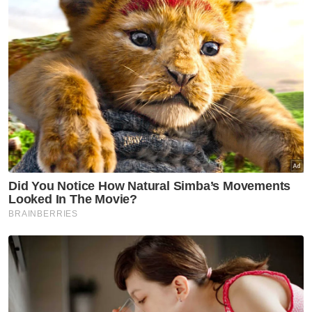
Rafizi (dua dari kiri) ketika Jelajah Hiruk di Johor Bahru pada