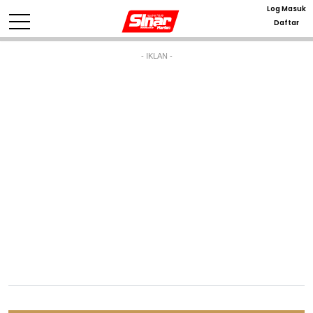
Log Masuk
Daftar
- IKLAN -