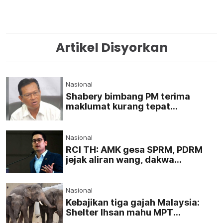
Artikel Disyorkan
Nasional
Shabery bimbang PM terima
maklumat kurang tepat
mengenai aset Felda di London
Nasional
RCI TH: AMK gesa SPRM, PDRM
jejak aliran wang, dakwa
dalang sembunyikan maklumat
Nasional
Kebajikan tiga gajah Malaysia:
Shelter Ihsan mahu MPT
kemuka bukti, benarkan