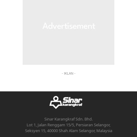
- IKLAN -
Sinar Karangkraf Sdn. Bhd.
Lot 1, Jalan Renggam 15/5, Persiaran Selangor,
Seksyen 15, 40000 Shah Alam Selangor, Malaysia