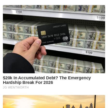
Beliau berkata, pameran itu bukan hanya
berkaitan pertunjukan ketenteraan tetapi
juga mengenai membina usaha sama,
menyokong industri tempatan dan bagi
mempelajari perkembangan terkini inovasi
untuk keselamatan negara dan serantau.
Berita Telus & Tulus menerusi E-Mel setiap
hari!