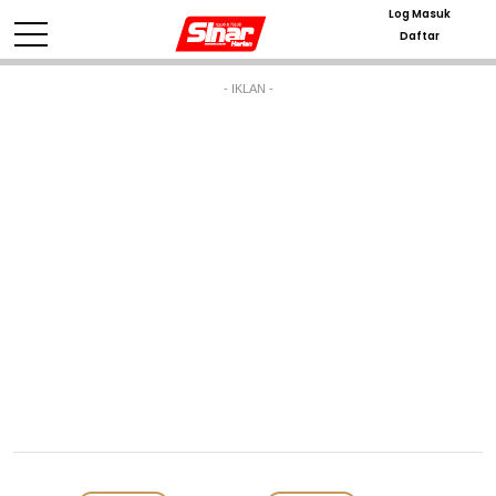
Log Masuk
Daftar
- IKLAN -