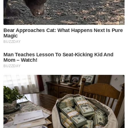
"Saya perlu menyatakan bahawa mana-
mana negara untuk menjamin dan
memastikan keamanan, mesti ada
kesiapsiagaan dan mesti dapat menghargai
keadaan yang berubah, (teknologi) termaju
dalam industri (pertahanan) dan anda telah
lihat pada tahun-tahun sebelum ini dalam
pameran ini dan LIMA tahun ini, kapasiti yang
berubah.
"Daripada laporan saya telah melihat
perubahan itu bukan sahaja tidak pernah
berlaku sebelum ini, kadar perubahan,
terutamanya dengan teknologi baharu dan
kecerdasan buatan (AI), adalah luar biasa dan
atas sebab ini kita mengadakan pameran
pertahanan...dipamerkan untuk kita pelajari,