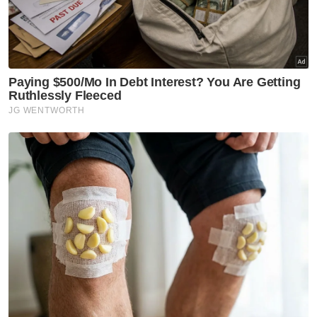
kongsi dan lihat," katanya.
Artikel Berkaitan:
MYBOS’25 kukuh kedudukan Langkawi sebagai hab
pelayaran Asia Tenggara
Keputusan AS tidak luntur komitmen Malaysia
terhadap isu perubahan iklim
Potensi kerjasama Malaysia, UAE dijangka libatkan
pelaburan AI dan pusat data
Selain itu, Anwar berkata, LIMA'25 turut
menawarkan platform penting untuk
mempamerkan kemajuan terkini dan
memupuk kerjasama antara negara dan
industri pertahanan, di peringkat global serta
dalam ekosistem Malaysia sendiri.