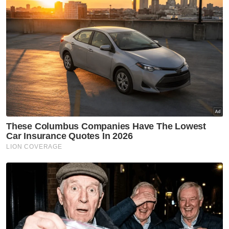
Perdana Menteri turut menyentuh tentang
penglibatan berterusan Malaysia dalam
usaha keselamatan pelbagai hala seperti
jawatankuasa sempadan bersama, Kawalan
Selat Melaka (MSP) dan rangka kerja
kerjasama tiga hala yang telah membuahkan
hasil dalam keselamatan maritim.
"Kami menganggap kedudukan berkecuali
ASEAN memerlukan komitmen yang kuat
untuk bekerjasama dengan semua negara
jiran dan rakan kami, Timur dan Barat,
Amerika Syarikat, China, India, Australia dan
yang lain dan bagi saya, ini bermakna
penglibatan yang benar-benar strategik
dengan rakan kongsi yang akan menjamin