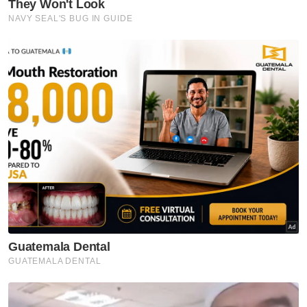
Pengangkutan
Artikel Disyorkan
Nasional
Perkukuh kawalan
keselamatan semua lapangan
terbang, pintu masuk negara,
titah Agong
Nasional
Agong titah siasat Laporan RCI
Tabung Haji 'sehingga ke
lubang cacing'
Nasional
Lima kawasan di Sarawak