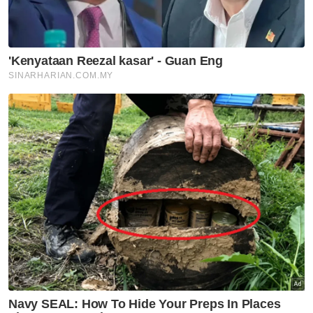
teknologi semasa.
Bertemakan "Inovasi Hari Ini Pencapaian
Masa Hadapan", LIMA'25 berlangsung di
Langkawi, Kedah dan merupakan pameran
terbesar dalam industri maritim dan
aeroangkasa di Asia Tenggara sejak
dianjurkan kali pertama pada 1991. - Bernama
Muat turun aplikasi Sinar Harian.
Klik di sini!
Kerajaan & Polisi
Keselamatan