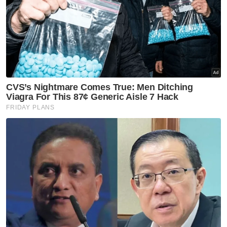
dan memastikan keamanan untuk masa kini
dan masa depan," katanya.
Beliau juga mengulangi pendirian global
Malaysia mengenai keamanan dan
keselamatan termasuk peranannya dalam
misi pengaman Pertubuhan Bangsa-Bangsa
Bersatu dan sokongannya terhadap inisiatif
inklusif seperti agenda Wanita, Keamanan
dan Keselamatan.
LIMA'25 merupakan anjuran bersama antara
Kementerian Pertahanan dengan Global
Exhibitions and Conferences Sdn Bhd (GEC)
yang memberi penekanan pada inovasi dan
peningkatan daya saing dalam kalangan
pemain industri sejajar perkembangan