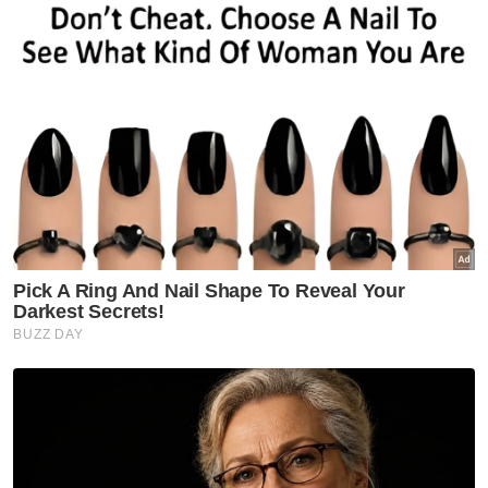
Beliau menegaskan ASEAN sebagai sebuah
blok, kekal sebagai tonggak kestabilan
serantau justeru Malaysia mengalu-alukan
penyertaan kuasa besar termasuk China,
India, Korea, Amerika Syarikat (AS) dan
negara-negara Eropah dalam LIMA’25.
Beliau berkata, kehadiran negara-negara itu
bukan sahaja memberi isyarat menyokong
dan membina kerjasama bermakna tetapi
juga mencerminkan cita-cita bersama untuk
membentuk masa depan berasaskan
kemajuan, daya tahan dan kolaborasi.