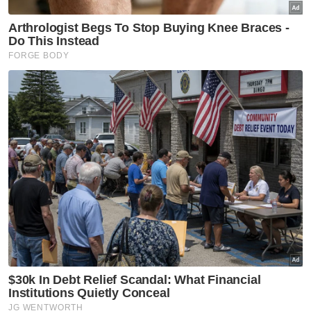
Dengan 860 pempamer mengambil
bahagian dalam edisi tahun ini, Anwar
menyifatkan LIMA sebagai satu daripada
pameran aeroangkasa pertahanan dan
komersil terulung dunia, yang memberi
peluang untuk menyokong perusahaan
tempatan sambil meningkatkan keupayaan
strategik Malaysia.