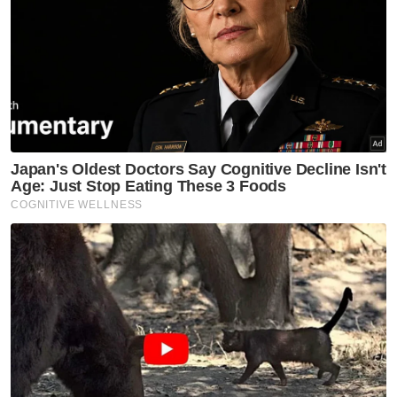
Walaupun Asia Tenggara mempunyai
reputasi sebagai antara rantau paling aman
dan rancak dari segi ekonomi di dunia, Anwar
berkata, mengekalkan keamanan tidak boleh
dipandang ringan sebaliknya ia memerlukan
pelaburan berterusan dalam keupayaan dan
kesiapsiagaan pertahanan bagi berdepan
perkembangan global yang tidak dapat
diramalkan.