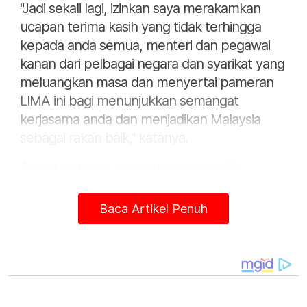
"Jadi sekali lagi, izinkan saya merakamkan
ucapan terima kasih yang tidak terhingga
kepada anda semua, menteri dan pegawai
kanan dari pelbagai negara dan syarikat yang
meluangkan masa dan menyertai pameran
LIMA ini bagi menunjukkan semangat
kerjasama anda dan menjadikan Malaysia
sebagai rakan baik," katanya.
Anwar berkata, kedudukan geopolitik
Malaysia sebagai sebuah negara maritim
yang dikelilingi Lautan Hindi, Laut China
Baca Artikel Penuh
Selatan dan Selat Melaka menekankan
kepentingan mengekalkan kesiapsiagaan
pertahanan sambil mengekalkan keamanan
di rantau ini.