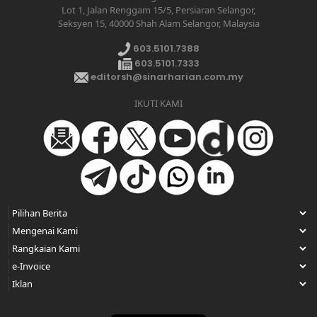
Lot 1, Jalan Renggam 15/5, Persiaran Selangor,
Seksyen 15, 40000 Shah Alam Selangor, Malaysia
603.5101.7388
603.5101.7333
editorsh@sinarharian.com.my
IKUTI KAMI