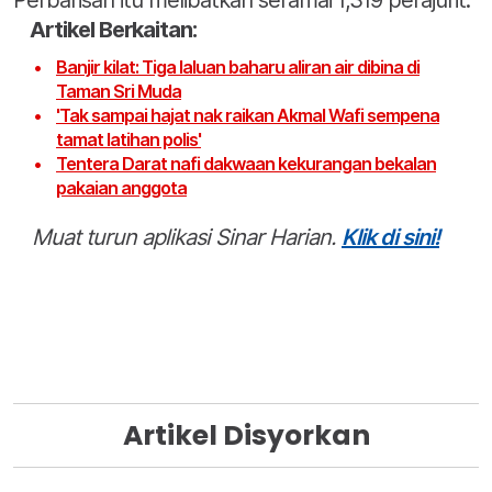
Perbarisan itu melibatkan seramai 1,319 perajurit.
Artikel Berkaitan:
Banjir kilat: Tiga laluan baharu aliran air dibina di
Taman Sri Muda
'Tak sampai hajat nak raikan Akmal Wafi sempena
tamat latihan polis'
Tentera Darat nafi dakwaan kekurangan bekalan
pakaian anggota
Muat turun aplikasi Sinar Harian.
Klik di sini!
Artikel Disyorkan