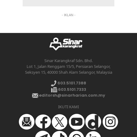
- IKLAN -
Sinar Karangkraf Sdn. Bhd.
Lot 1, Jalan Renggam 15/5, Persiaran Selangor,
Seksyen 15, 40000 Shah Alam Selangor, Malaysia
603.5101.7388
603.5101.7333
editorsh@sinarharian.com.my
IKUTI KAMI