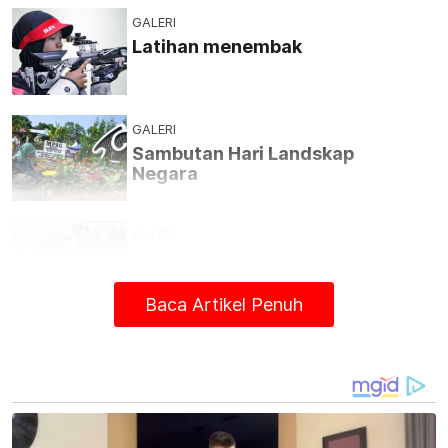
GALERI
Latihan menembak
GALERI
Sambutan Hari Landskap
Negara
GALERI
Tebus wang SARA
Baca Artikel Penuh
GALERI
Patung penyu cenderahati
ikonik