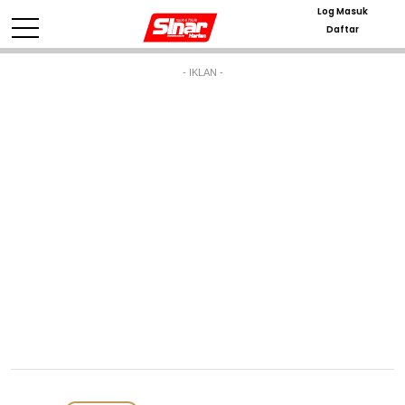
Log Masuk
Daftar
- IKLAN -