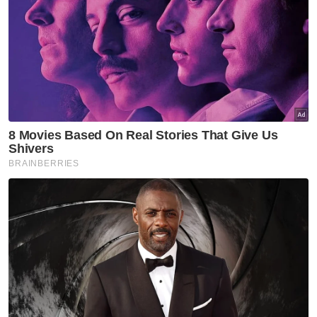
Keselamatan
Pengangkutan
LIMA25
Berita Paling Hangat
Artikel Disyorkan
Semasa