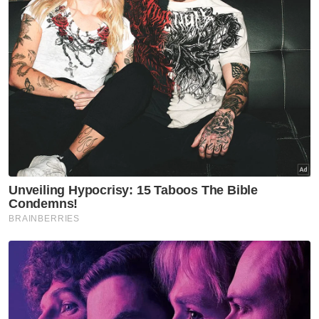
Artikel Berkaitan:
LIMA'25: TLDM siasat insiden bot hilang kawalan
semasa raptai demontrasi
Lelaki maut motosikal hilang kawalan, jatuh tengah
jalan
Maritim Malaysia tahan bot penumpang, langgar
syarat lesen
Muat turun aplikasi Sinar Harian.
Klik di sini!