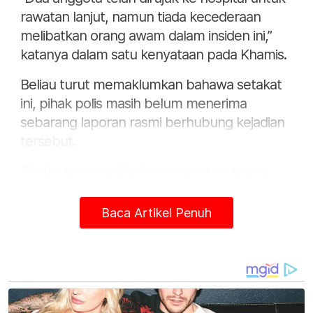
rawatan lanjut, namun tiada kecederaan
melibatkan orang awam dalam insiden ini,”
katanya dalam satu kenyataan pada Khamis.
Beliau turut memaklumkan bahawa setakat
ini, pihak polis masih belum menerima
sebarang laporan rasmi berhubung kejadian
tersebut.
Shariman menasihatkan orang ramai agar
tidak membuat sebarang spekulasi dan
menunggu kenyataan penuh daripada
Baca Artikel Penuh
pasukan keselamatan bagi mendapatkan
maklumat yang lebih tepat.