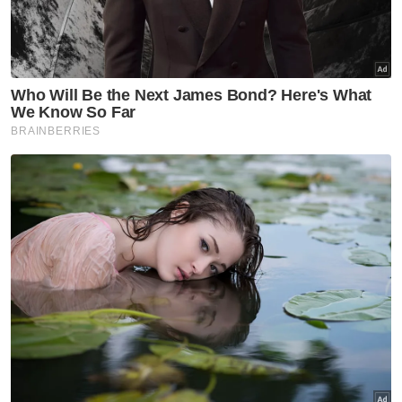
Kenyataan MAG tunjuk
'sindrom penafian' - King Sing
Semasa
​Tiga lelaki Rohingya ditahan
bantu siasatan jenayah seksual
libatkan mangsa OKU
Semasa
Sindiket dadah eksploitasi
pulau kecil: Pakar kriminologi
cadang 3 tindakan segera
Semasa
Isu khitan kanak-kanak
perempuan cetus perdebatan
pakar perubatan, warganet