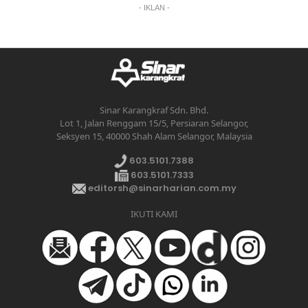
- IKLAN -
Sinar Karangkraf Sdn. Bhd.
Lot 1, Jalan Renggam 15/5, Persiaran Selangor,
Seksyen 15, 40000 Shah Alam Selangor, Malaysia
603.5101.7388
603.5101.7333
editorsh@sinarharian.com.my
IKUTI KAMI