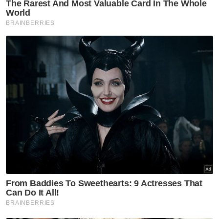
Apakah tahap kelayakan akademik anda?
Sekolah rendah
Sekolah menengah
Ijazah sarjana muda
Kolej/ STPM/ Diploma
(Bachelor)
Ijazah sarjana (Master)
Ijazah kedoktoran
VPoints:
0
Masuk | Daftar
Langgar Lampu Isyarat Merah
Kemalangan Maut
Senawang