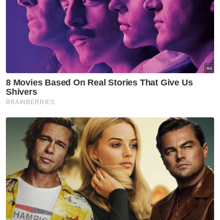
Orang ramai mengerumuni lokasi selepas kemalangan berlaku
"Kes disiasat di bawah Seksyen 41(1) Akta
Pengangkutan Jalan 1987 dan siasatan lanjut
masih diteruskan," katanya.
Video papan pemuka sebuah kenderaan
yang tular di media sosial memaparkan van
terbabit melanggar lampu isyarat merah lalu
merempuh motosikal mangsa.
Berita Telus & Tulus menerusi E-Mel setiap
hari!