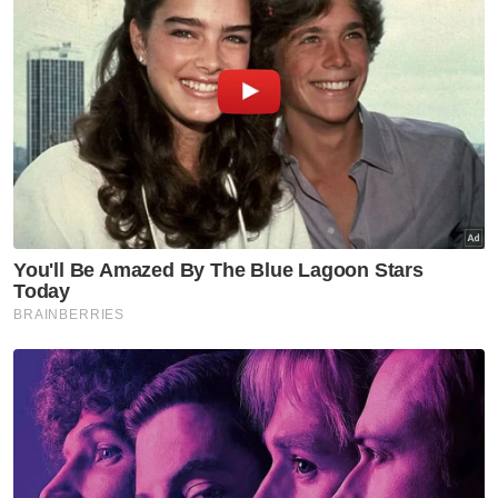
dengan pegawai penyiasat kes iaitu
Inspektor Tiew Chuan Jie di talian 014-
9668399 atau hadir ke mana-mana balai polis
berhampiran bagi membantu siasatan.