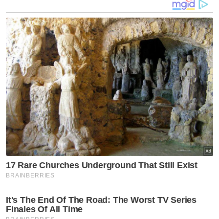
Keadaan motosikal mangsa yang remuk dirempuh van langgar
lampu isyarat merah.
"Apabila tiba di lokasi kejadian, pemandu van
dipercayai telah gagal berhenti di lampu
isyarat warna merah lalu melanggar sebuah
motosikal yang datang dari arah sebelah kiri.
"Akibatnya, seorang penunggang motosikal
jenis Yamaha Y15ZR yang mengalami
kecederaan parah di bahagian kepala telah
meninggal dunia di lokasi," katanya dalam
kenyataan pada Sabtu.
Menurutnya,mayat penunggang motosikal
telah dihantar ke Jabatan Forensik Hospital