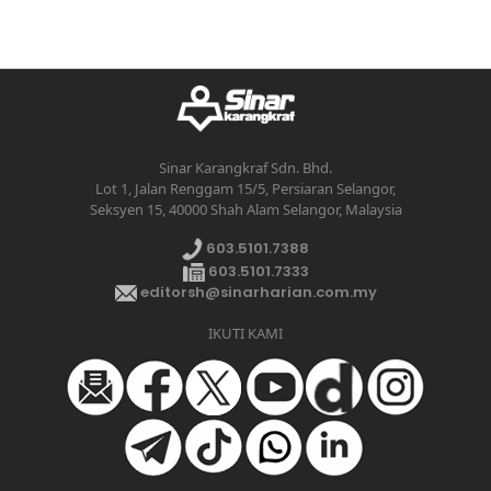
Sinar Karangkraf Sdn. Bhd.
Lot 1, Jalan Renggam 15/5, Persiaran Selangor,
Seksyen 15, 40000 Shah Alam Selangor, Malaysia
603.5101.7388
603.5101.7333
editorsh@sinarharian.com.my
IKUTI KAMI