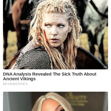
Artikel Disyorkan
Semasa
Pelajar kolej lemas ketika
mandi-manda bersama
sembilan rakan
Semasa
Ismail Sabri didakwa esok di
Mahkamah Sesyen Kuala
Lumpur
Semasa
Mahkamah ketepi notis
taksiran tambahan cukai
RM313.8 juta terhadap Na'imah
Semasa