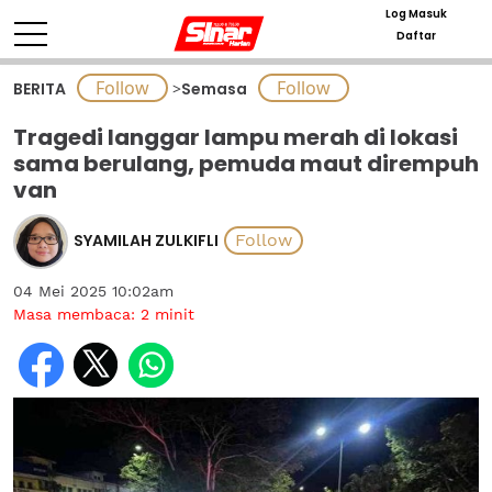
Log Masuk
Daftar
BERITA
>
Semasa
Tragedi langgar lampu merah di lokasi
sama berulang, pemuda maut dirempuh
van
SYAMILAH ZULKIFLI
04 Mei 2025 10:02am
Masa membaca:
2
minit