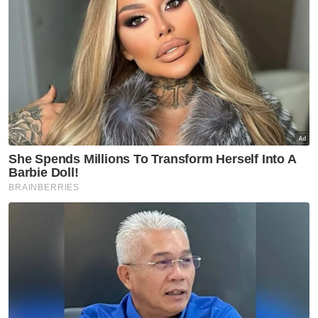
Jolok kelapa guna galah besi
punca tiga polis maut terkena
renjatan elektrik