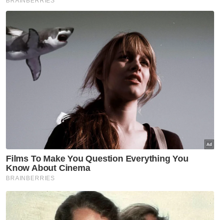
Rembau untuk tindakan lanjut.
Tambahnya, pemandu van tidak cedera dan
telah ditahan untuk siasatan lanjut.
Artikel Berkaitan:
Penunggang motosikal maut rempuh kereta di
simpang lampu isyarat
Tak sangka anak pula jadi mangsa rempuhan
langgar lampu merah I 4 Mei 2025
Tak sangka anak pula jadi mangsa rempuhan
langgar lampu merah
Selain itu beliau berkata, ujian kandungan
alkohol terhadap pemandu van terbabit
adalah negatif.
"Individu yang mempunyai maklumat
mengenai kejadian ini boleh berhubung