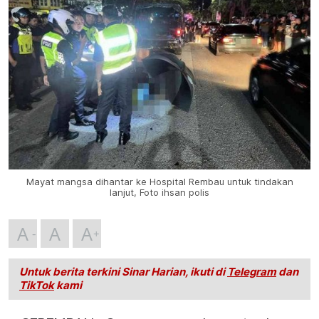
Mayat mangsa dihantar ke Hospital Rembau untuk tindakan
lanjut, Foto ihsan polis
A
A
A
Untuk berita terkini Sinar Harian, ikuti di
Telegram
dan
TikTok
kami