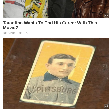
Terdahulu, tular video seorang wanita
dipercayai ibu mangsa meraung melihat
anaknya tidak bernyawa selepas maut
dirempuh sebuah van berkenaan.
Menerusi video yang tular, wanita terbabit
yang tiba di lokasi dalam keadaan penuh
emosi menjerit 'Ya ALLAH' sambil dipeluk
suami yang cuba menenangkannya.
Muat turun aplikasi Sinar Harian.
Klik di sini!
Harap bantu kajian selidik kami dan
×
dapatkan baucar tunai.