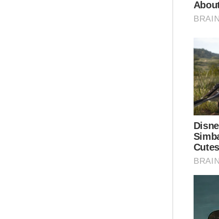
Sin
ker
cal
pil
Sab
Dal
Yus
Bah
men
Bek
Ija
Uni
per
mem
Ar