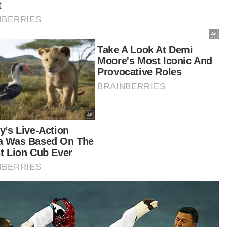
ar Harian melaporkan BN berjaya membuktikan
usi DUN Ayer Kuning sebagai kubu kuat apabila
onnya, Dr Mohamad Yusri Bakir menang dalam
ihan raya kecil (PRK) kawasan berkenaan pada
tu.
am pertembungan tiga penjuru, Mohamad
ri, 54, yang merupakan Setiausaha UMNO
agian Tapah selaku wakil Kerajaan Perpaduan
ang dengan majoriti 5,006 undi.
as guru dan pensyarah kanan berkelulusan
zah Doktor Falsafah dalam Pendidikan Islam dari
versiti Pendidikan Sultan Idris (UPSI) yang
tama kali bertanding dalam pilihan raya itu
perolehi 11,065 undi.
tikel Berkaitan: