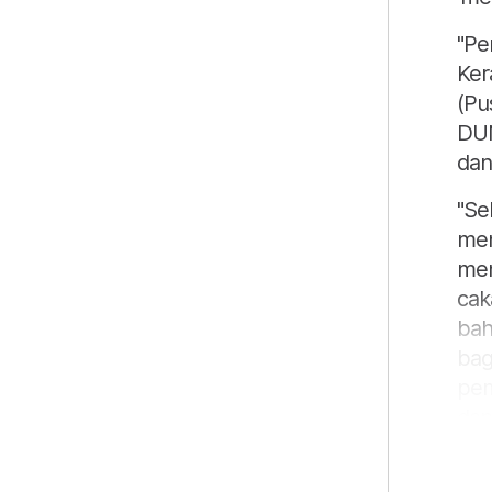
"Pe
Ker
(Pu
DUN
dan
"Se
men
men
cak
bah
bag
pem
dan
Aha