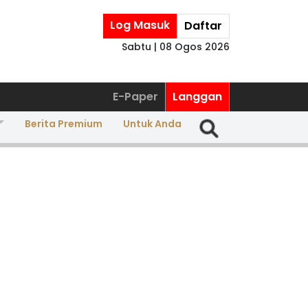
Log Masuk
Daftar
Sabtu | 08 Ogos 2026
E-Paper
Langgan
Berita Premium
Untuk Anda