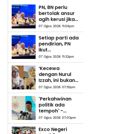
PN, BN perlu
bertolak ansur
agih kerusi jika
mahu kekalkan
07 Ogos 2026 11:54pm
'gelombang
biru' - Hamzah
Setiap parti ada
pendirian, PN
ikut
perlembagaan
07 Ogos 2026 11:33pm
gabungan -
Hamzah
‘Kecewa
dengan Nurul
Izzah, ini bukan
jawatan main-
07 Ogos 2026 07:19pm
main’ - Rodziah
'Perkahwinan
politik ada
tempoh' -
Amirudin
07 Ogos 2026 07:03pm
Exco Negeri