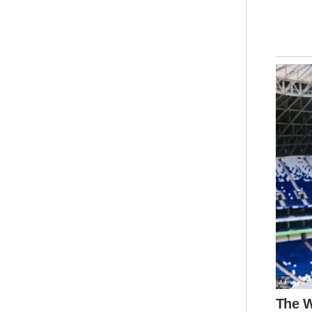
Men
ber
Uja
mer
mer