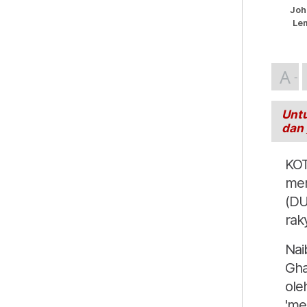
Joh
Le
A
Untu
dan
KOT
mem
(DU
rak
Nai
Gha
ole
'me