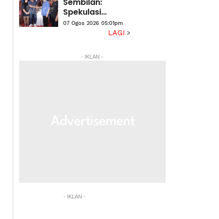
Sembilan:
Spekulasi
terjawab, tiada
07 Ogos 2026 05:01pm
wakil PH atau
LAGI
Bersatu -
Ahmad Maslan
- IKLAN -
- IKLAN -