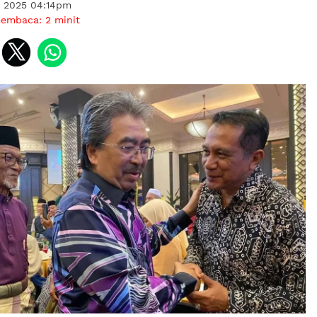
l 2025 04:14pm
membaca:
2
minit