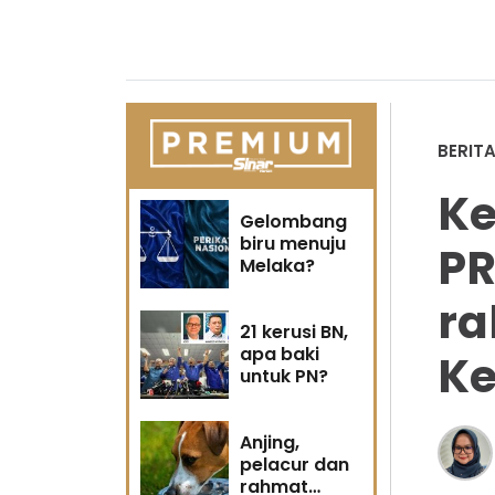
BERIT
Ke
Gelombang
biru menuju
PR
Melaka?
ra
21 kerusi BN,
apa baki
Ke
untuk PN?
Anjing,
pelacur dan
rahmat