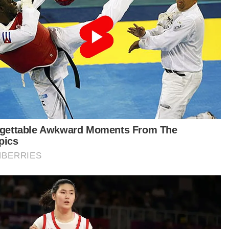
PRK Ayer Kuning: Tun M kecewa pengundi pilih BN
Majoriti bertambah di PRK Ayer Kuning, bukti rakyat
kembali sokong BN - Ahmad Zahid
Saarani pulangkan 'talkin' Idris, terima hakikat PN kalah
di PRK Ayer Kuning
cabarnya, Abd Muhaimin Malek, 44, dari
ikatan Nasional memperolehi 6,059 undi
akala calon Parti Sosialis Malaysia, Bawani KS,
 yang bertanding kali kedua di kerusi sama
aih 1,106 undi.