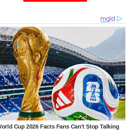
urut beliau, tiada guna jadi kerajaan jika
tukar Perdana Menteri hingga tiga kali.
rnya, dalam situasi itu bukan rakyat sahaja
asakan tidak stabil malah orang luar juga
asa perkara yang sama.