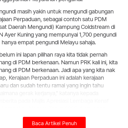
ngundi masih yakin untuk mengundi gabungan
ajaan Perpaduan, sebagai contoh satu PDM
sat Daerah Mengundi) Kampung Coldstream di
 Ayer Kuning yang mempunyai 1,700 pengundi
 hanya empat pengundi Melayu sahaja.
belum ini lapan pilihan raya kita tidak pernah
ang di PDM berkenaan. Namun PRK kali ini, kita
ang di PDM berkenaan. Jadi apa yang kita nak
ap, Kerajaan Perpaduan ini adalah kerajaan
aru dan sudah tentu ramai yang ingin tahu
aimana gerak kerjanya," katanya kepada
berita pada Majlis Apresiasi Lembaga Kenaf
 Lembakau Negara Tahun 2025 di sini pada
d.
Baca Artikel Penuh