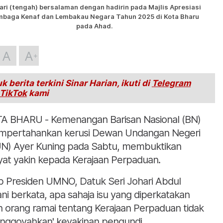
ari (tengah) bersalaman dengan hadirin pada Majlis Apresiasi
mbaga Kenaf dan Lembakau Negara Tahun 2025 di Kota Bharu
pada Ahad.
A
A
k berita terkini Sinar Harian, ikuti di
Telegram
TikTok
kami
A BHARU - Kemenangan Barisan Nasional (BN)
pertahankan kerusi Dewan Undangan Negeri
N) Ayer Kuning pada Sabtu, membuktikan
yat yakin kepada Kerajaan Perpaduan.
b Presiden UMNO, Datuk Seri Johari Abdul
ni berkata, apa sahaja isu yang diperkatakan
h orang ramai tentang Kerajaan Perpaduan tidak
nggoyahkan' keyakinan pengundi.