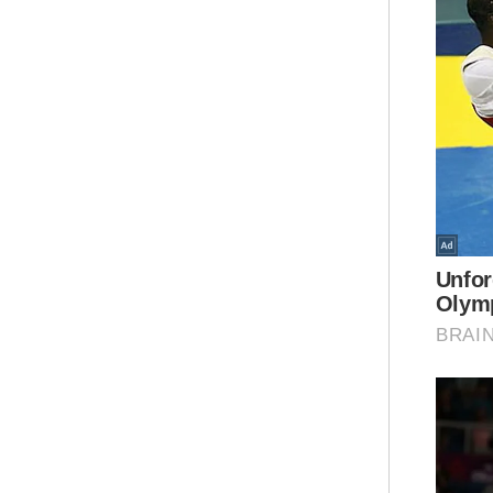
Pen
Per
man
40,
mer