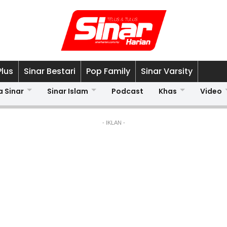
Plus
Sinar Bestari
Pop Family
Sinar Varsity
a Sinar
Sinar Islam
Podcast
Khas
Video
- IKLAN -