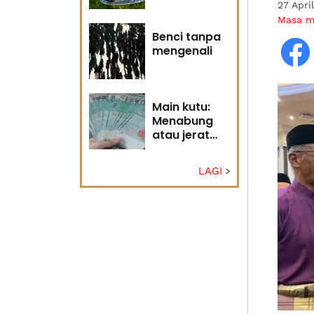
27 Apri
Tuhan
Masa 
Benci tanpa
mengenali
Main kutu:
Menabung
atau jerat
diri?
LAGI