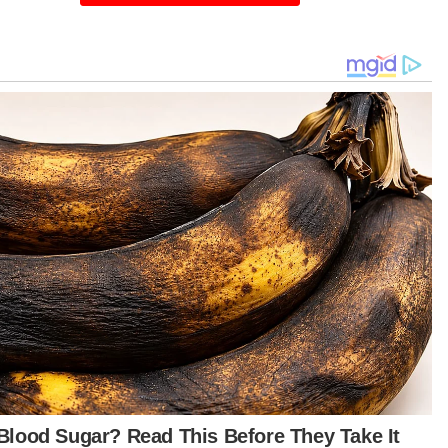
alahan itu juga menamatkan rekod 30
lawanan tanpa kalah PSG musim ini serta
tetan 41 aksi menentang kelab Perancis tanpa
as sejak 12 Mei tahun lalu ketika mereka
pas 1-3 kepada Toulouse di gelanggang sama.