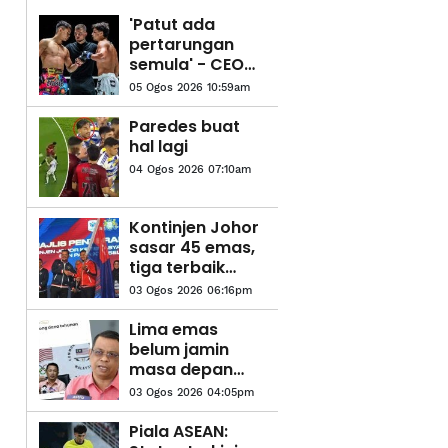
'Patut ada
pertarungan
semula' - CEO
ONE
05 Ogos 2026 10:59am
Championship
Paredes buat
hal lagi
04 Ogos 2026 07:10am
Kontinjen Johor
sasar 45 emas,
tiga terbaik
SUKMA Selangor
03 Ogos 2026 06:16pm
Lima emas
belum jamin
masa depan
angkat berat
03 Ogos 2026 04:05pm
Piala ASEAN: