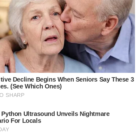
i dalam beberapa minggu terakhir ini, tetapi ia
ak menggugat matlamat utama kami — mara ke
l Liga Juara-Juara,” ujarnya.
t turun aplikasi Sinar Harian.
Klik di sini!