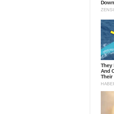
Ia 
dar
yan
men
Lui
dan
per
Lon
Ar
“Me