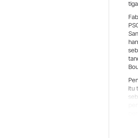
tig
Fab
PSG
San
han
seb
tan
Bou
Pen
itu
seb
pen
per
“Bag
sep