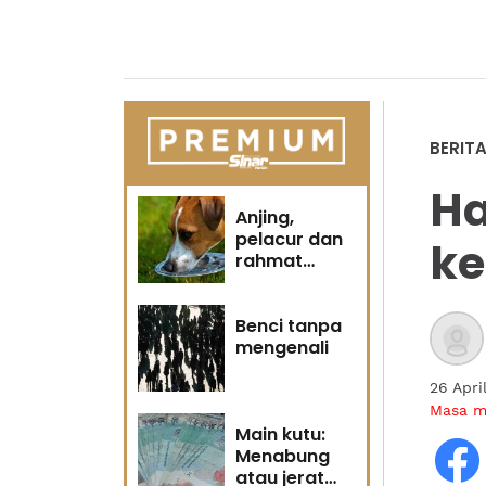
BERIT
Ha
Anjing,
pelacur dan
k
rahmat
Tuhan
Benci tanpa
mengenali
26 Apri
Masa 
Main kutu:
Menabung
atau jerat