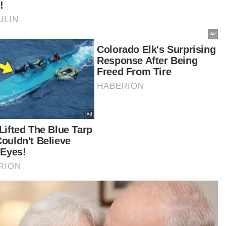
juga bermakna rekod tanpa kalah paling panjang
i permulaan musim masih kekal milik Nantes
g tidak tewas dalam 32 perlawanan ketika
julang trofi pada musim 1994/95.
s Enrique bagaimanapun enggan terlalu kecewa
 mahu pemainnya kembali fokus menjelang aksi
tama separuh akhir menentang Arsenal di
don, Rabu depan.
tikel Berkaitan:
Merealisasikan Impian: Rakan Grab, keluarga bakal
tunai umrah percuma
Jemaah terkandas: Hasrat bawa ibu hidap kanser tunai
umrah tak kesampaian
Rekod tanpa kalah Kuala Lumpur City lebur di Jalan
Besar
ngejar rekod tambahan adalah antara sasaran