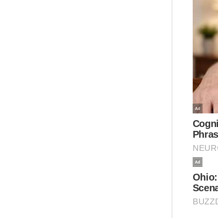
kam
tid
fina
Mua