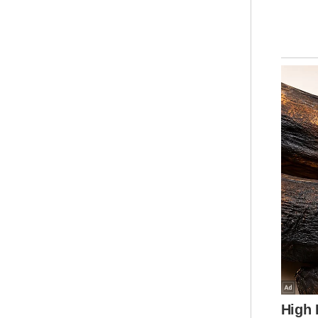
Kek
per
ren
tew
tum