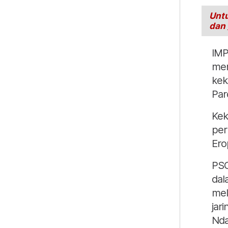
Untu
dan
IMP
men
kek
Par
Kek
per
Ero
PSG
dal
mel
jar
Nda