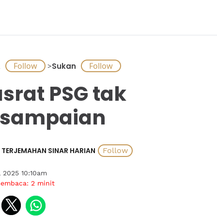
A
>
Sukan
srat PSG tak
esampaian
TERJEMAHAN SINAR HARIAN
l 2025 10:10am
membaca:
2
minit