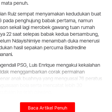
a mata penuh.
ian Ruiz sempat menyamakan kedudukan buat
 pada penghujung babak pertama, namun
son sekali lagi merobek gawang tuan rumah
ya 22 saat selepas babak kedua bersambung,
elum Ndayishimiye menambah duka menerusi
dukan hasil sepakan percuma Badredine
anani.
gendali PSG, Luis Enrique mengakui kekalahan
 tidak menggambarkan corak permainan
enar anak buahnya yang menguasai 76 peratus
guasaan bola serta mencatat lebih 30
cubaan ke arah gawang.
i saya, keputusan ini tidak adil. Tetapi itulah bola
Baca Artikel Penuh
ak, kami perlu terima,” katanya.