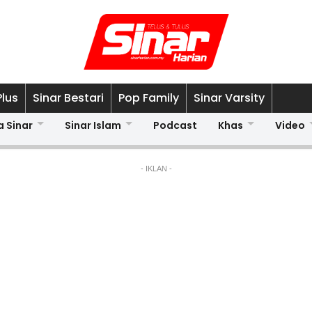
Plus
Sinar Bestari
Pop Family
Sinar Varsity
a Sinar
Sinar Islam
Podcast
Khas
Video
- IKLAN -