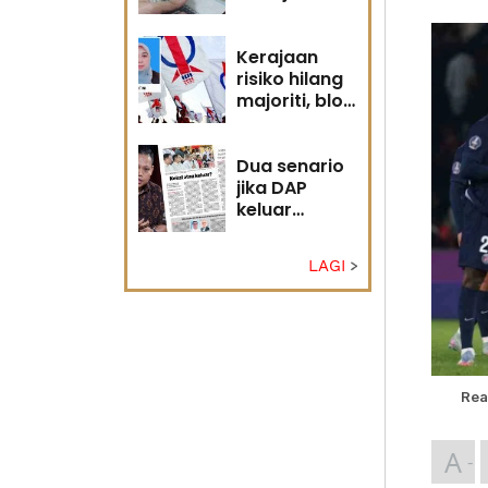
diri?
Kerajaan
risiko hilang
majoriti, blok
politik perlu
runding
semula
Dua senario
jika DAP
keluar
kerajaan
LAGI
Rea
A