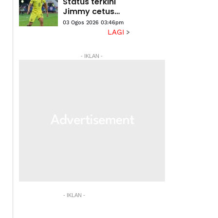
Status terkini
Jimmy cetus
tanda tanya
03 Ogos 2026 03:46pm
LAGI
- IKLAN -
- IKLAN -