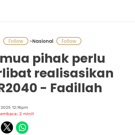
A
>
Nasional
mua pihak perlu
rlibat realisasikan
R2040 - Fadillah
 2025 12:16pm
membaca:
2
minit