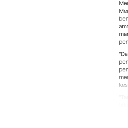
Men
Men
ber
ama
man
pem
"Da
pen
per
mem
kes
"Ta
tid
kes
dal