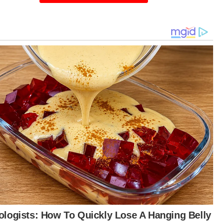
llah berkata, setiap titisan air amat bernilai dan
lu dimanfaatkan secara bijak kerana pembaziran
an sahaja memberi kesan kepada kehidupan
a kini, tetapi juga mengancam kesejahteraan
erasi akan datang.
mber air bersih semakin berkurangan akibat
cemaran dan perubahan iklim, menjadikannya
ggungjawab bersama untuk mengurus sumber
 secara cekap dan mampan.