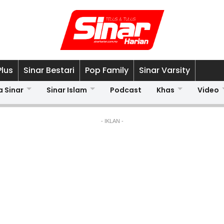
Plus
Sinar Bestari
Pop Family
Sinar Varsity
a Sinar
Sinar Islam
Podcast
Khas
Video
- IKLAN -