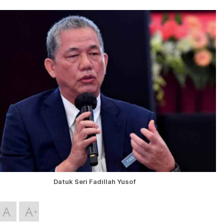
Datuk Seri Fadillah Yusof
A
A