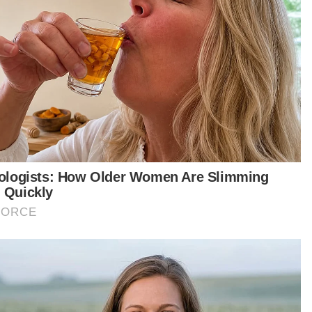
AIR 2040
lah Yusof
Artikel Disyorkan
Nasional
Anwar arah siasatan menyeluruh
kejadian anggota polis maut di
Beaufort
Nasional