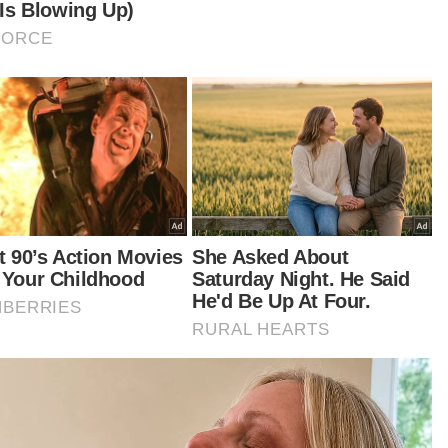
uh, bersama-sama kita membina masa depan
g lebih mampan dengan memelihara sumber air
uk kesejahteraan Malaysia. Selamat Hari Air
unia 2025,” kata Fadillah.- Bernama
tikel Berkaitan:
Isu perpindahan kuil: Semua pihak perlu jaga sensitiviti
kaum
Piala Malaysia: Stadium Bolasepak Kuala Lumpur venue
timbal balik kedua Sabah FC
Hala tuju ekonomi tepat - Pakar
t turun aplikasi Sinar Harian.
Klik di sini!