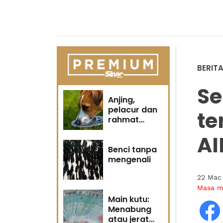
BERIT
Se
Anjing,
pelacur dan
te
rahmat
Tuhan
AI
Benci tanpa
mengenali
22 Mac
Masa 
Main kutu:
Menabung
atau jerat