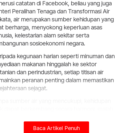
erusi catatan di Facebook, beliau yang juga
teri Peralihan Tenaga dan Transformasi Air
kata, air merupakan sumber kehidupan yang
t berharga, menyokong keperluan asas
usia, kelestarian alam sekitar serta
bangunan sosioekonomi negara.
ripada kegunaan harian seperti minuman dan
yediaan makanan hinggalah ke sektor
tanian dan perindustrian, setiap titisan air
ainkan peranan penting dalam memastikan
ejahteraan sejagat.
npa sumber air yang mencukupi, kehidupan
ak dapat berkembang secara harmoni, malah
eimbangan ekosistem turut terjejas,” katanya
am catatan itu sempena Hari Air Sedunia, hari ini.
Baca Artikel Penuh