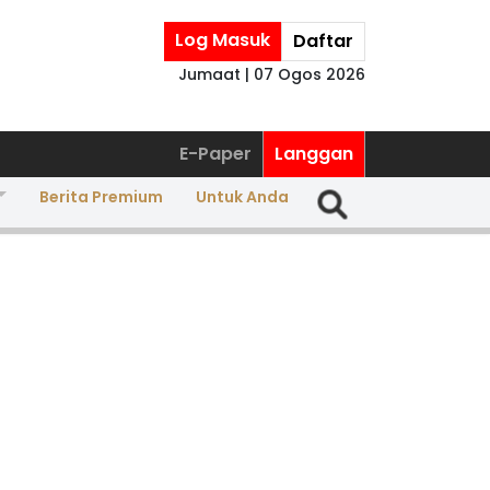
Log Masuk
Daftar
Jumaat | 07 Ogos 2026
E-Paper
Langgan
Berita Premium
Untuk Anda