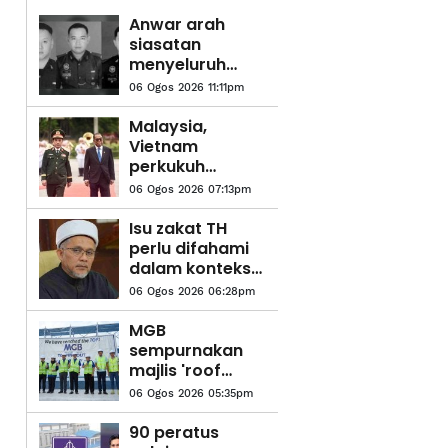
Anwar arah
siasatan
menyeluruh
kejadian
06 Ogos 2026 11:11pm
anggota polis
maut di
Malaysia,
Beaufort
Vietnam
perkukuh
kerjasama
06 Ogos 2026 07:13pm
pertahanan -
Mohamed
Isu zakat TH
Khaled
perlu difahami
dalam konteks
syariah - Mufti
06 Ogos 2026 06:28pm
Pahang
MGB
sempurnakan
majlis 'roof
topping'
06 Ogos 2026 05:35pm
Pangsapuri
Saujana Indah
90 peratus