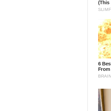
"Ay
yan
unt
Sed
Ar
Mua