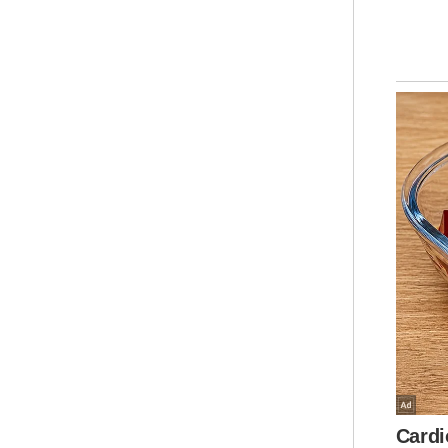
Fadi
per
buk
mas
gen
"Su
pen
tan
air