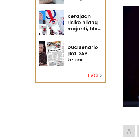
diri?
Kerajaan
risiko hilang
majoriti, blok
politik perlu
runding
semula
Dua senario
jika DAP
keluar
kerajaan
LAGI
A