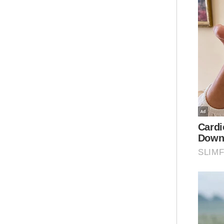
Air
Fadil