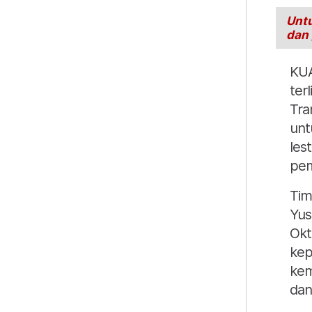
Untu
dan
KUA
ter
Tra
unt
les
pem
Tim
Yus
Okt
kep
kem
dan