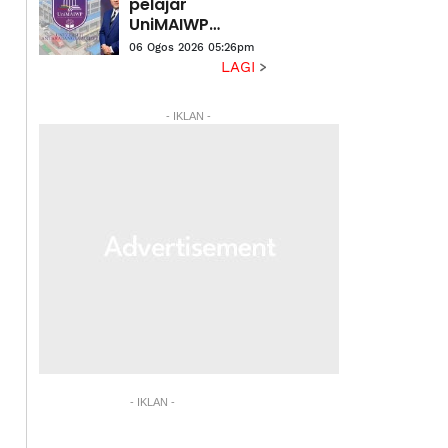
pelajar
UniMAIWP
ditawarkan
06 Ogos 2026 05:26pm
bantuan am
LAGI
pelajaran
sehingga
- IKLAN -
RM10,000
setahun
- IKLAN -