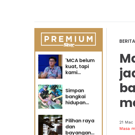
BERIT
Ma
'MCA belum
kuat, tapi
ja
kami
berubah' -
b
Sin Woon
Simpan
bangkai
me
hidupan
marin satu
kesalahan
Pilihan raya
21 Mac
dan
Masa 
bayangan