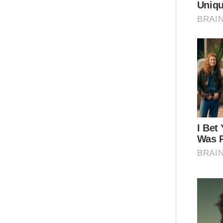
Sem
beb
Keb
ter
peg
sem
"Un
jug