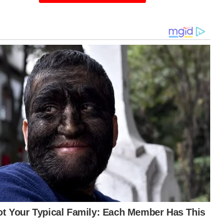
cy berkata, Malaysia masih dalam
timbangan mengikut jejak langkah Australia
am mewujudkan undang-undang yang melarang
ak-kanak dan remaja daripada menggunakan
ia sosial, seterusnya membendung
yalahgunaan bahan kandungan di media sosial
ibatkan golongan itu.
ta belum ada undang-undang sedemikian,
ana masih difikirkan sama ada kita perlu atau
ak... sebab itu peringatan untuk larangan kanak-
ak sebagai bahan kandungan media sosial
ing kali dikeluarkan,” katanya.