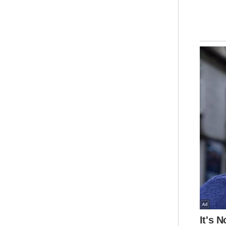
Nan
per
dal
kan
med
pen
mel
"Ki
ker
tid
kan
ser