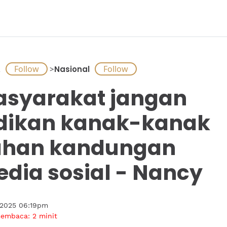
A
>
Nasional
syarakat jangan
dikan kanak-kanak
ahan kandungan
dia sosial - Nancy
 2025 06:19pm
membaca:
2
minit