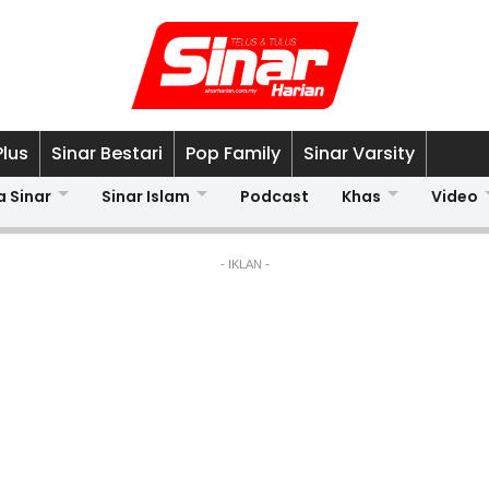
Plus
Sinar Bestari
Pop Family
Sinar Varsity
a Sinar
Sinar Islam
Podcast
Khas
Video
- IKLAN -