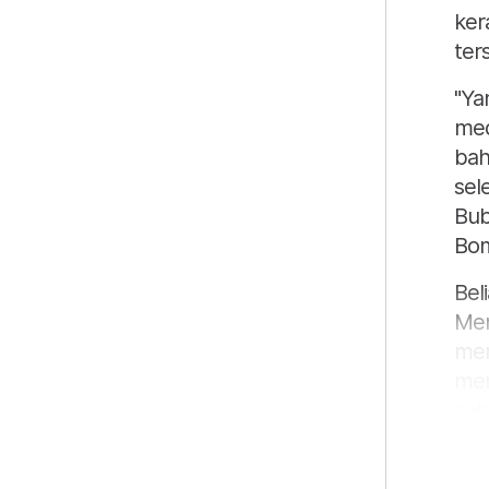
ker
ters
"Ya
med
bah
sel
Bub
Bom
Bel
Men
mem
men
seb
sos
ind