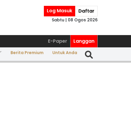
Log Masuk
Daftar
Sabtu | 08 Ogos 2026
E-Paper
Langgan
Berita Premium
Untuk Anda