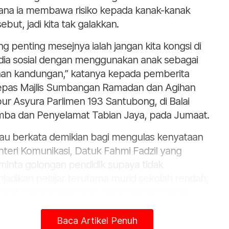
ana ia membawa risiko kepada kanak-kanak
ebut, jadi kita tak galakkan.
ng penting mesejnya ialah jangan kita kongsi di
ia sosial dengan menggunakan anak sebagai
an kandungan,” katanya kepada pemberita
epas Majlis Sumbangan Ramadan dan Agihan
ur Asyura Parlimen 193 Santubong, di Balai
ba dan Penyelamat Tabian Jaya, pada Jumaat.
iau berkata demikian bagi mengulas kenyataan
teri Komunikasi, Datuk Fahmi Fadzil yang
inta golongan pendidik supaya tidak
jadikan pelajar terutama murid sekolah rendah,
agai bahan kandungan dalam laman media
ial bagi mengelakkan penyalahgunaan oleh
ividu tidak bertanggungjawab.
Baca Artikel Penuh