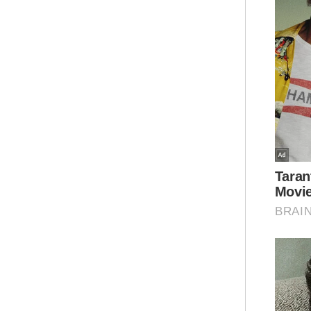
mem
tet
set
Set
Joh
mas
435
kep
tad
Mua