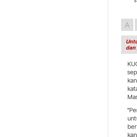
S
A
Untu
dan
KUC
sep
kan
kat
Mas
"Pe
unt
ber
kan