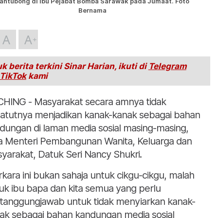
antubong di Ibu Pejabat Bomba Sarawak pada Jumaat. Foto
Bernama
A
A
k berita terkini Sinar Harian, ikuti di
Telegram
TikTok
kami
HING - Masyarakat secara amnya tidak
atutnya menjadikan kanak-kanak sebagai bahan
dungan di laman media sosial masing-masing,
a Menteri Pembangunan Wanita, Keluarga dan
yarakat, Datuk Seri Nancy Shukri.
rkara ini bukan sahaja untuk cikgu-cikgu, malah
uk ibu bapa dan kita semua yang perlu
tanggungjawab untuk tidak menyiarkan kanak-
ak sebagai bahan kandungan media sosial