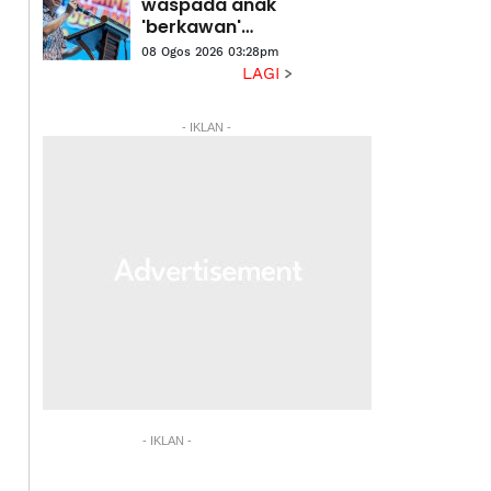
waspada anak
'berkawan'
dengan AI -
08 Ogos 2026 03:28pm
Fahmi
LAGI
- IKLAN -
- IKLAN -