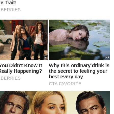
entara itu, mengulas mengenai situasi banjir di
erapa negeri, Nancy berkata, Jabatan
ajikan Masyarakat sudah bersedia sekiranya
dapat keperluan untuk membeku cuti
awainya untuk bertugas di pusat pemindahan
entara (PPS) sewaktu Hari Raya Aidilfitri.
tuk banjir sehingga sekolah ditutup di Johor, kita
a bersedia sekiranya Kementerian Pendidikan