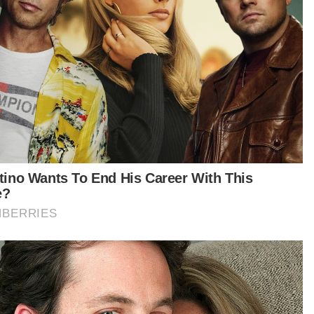
erlukan pertambahan bantuan daripada kami,
api setakat ini menteri (Fadhlina Sidek) cakap
akat ini semua terkawal,” katanya.
akat 4 petang ini, jumlah mangsa banjir di PPS di
or dan Sarawak dilaporkan meningkat dengan
ing-masing kini mempunyai 11,776 orang dan
 orang, manakala Sabah dilaporkan menurun
ada 344 orang berbanding 1,248 orang pagi
i. - Bernama
t turun aplikasi Sinar Harian.
Klik di sini!
Jawab soalan kaji selidik dan
×
dapatkan baucar tunai.
Apakah status hubungan anda?
Bujang
Kahwin