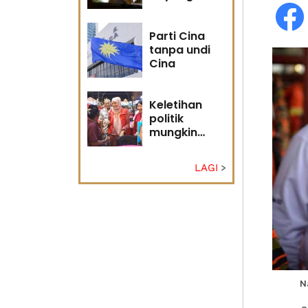
masa
hadapan
Parti Cina
tanpa undi
Cina
Keletihan
politik
mungkin
faktor Nurul
Izzah undur
LAGI
diri -
Penganalisis
politik
N