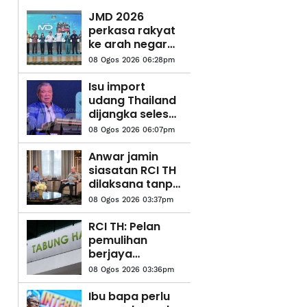
JMD 2026
perkasa rakyat
ke arah negara
AI
08 Ogos 2026 06:28pm
Isu import
udang Thailand
dijangka selesai
pertengahan
08 Ogos 2026 06:07pm
bulan ini –
Mohamad Sabu
Anwar jamin
siasatan RCI TH
dilaksana tanpa
kompromi
08 Ogos 2026 03:37pm
RCI TH: Pelan
pemulihan
berjaya
kukuhkan
08 Ogos 2026 03:36pm
kedudukan
kewangan
Ibu bapa perlu