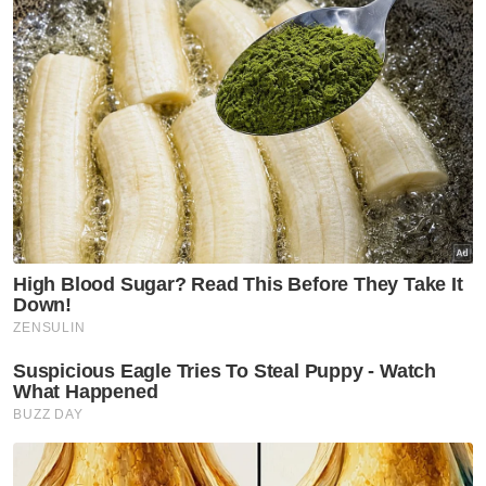
Kelayakan Piala Dunia 2026
Patrick Kluivert
Dibelasah
Australia
Artikel Disyorkan
Sukan
Mohamed Salah sertai
Trabzonspor, terima €17 juta