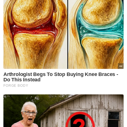
semusim
Sukan
Jasa Darshan diiktiraf
Thailand
Sukan
Dua jaguh, satu impian di
Sukan Asia 2026
Sukan
Sukan Asia 2026: Eain Yow,
Sivasangari galas misi besar
buru tiket ke LA28