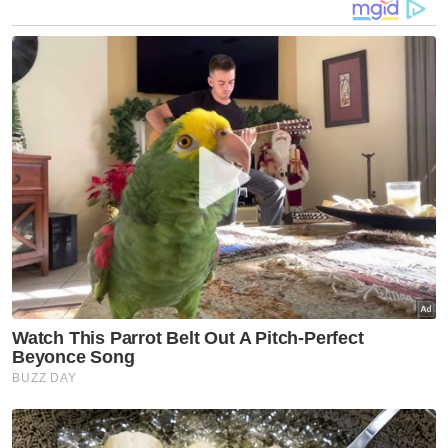
pasukan pertama layak ke Piala Dunia
selepas menewaskan Bahrain 2-0 di Saitama.
Jepun kini mendahului dengan 19 mata,
diikuti Australia di tempat kedua dengan 10
mata, satu mata di hadapan Arab Saudi dan
empat mata di hadapan Indonesia, Bahrain
serta China.
Dua pasukan teratas akan terus ke Amerika
Utara, manakala pasukan di tempat ketiga
dan keempat dalam tiga kumpulan Asia perlu
melalui pusingan kelayakan tambahan.
Muat turun aplikasi Sinar Harian.
Klik di sini!
Indonesia