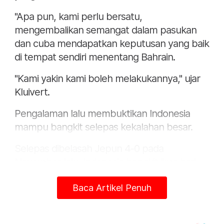
"Apa pun, kami perlu bersatu,
mengembalikan semangat dalam pasukan
dan cuba mendapatkan keputusan yang baik
di tempat sendiri menentang Bahrain.
"Kami yakin kami boleh melakukannya," ujar
Kluivert.
Pengalaman lalu membuktikan Indonesia
mampu bangkit selepas kekalahan besar.
Selepas dibelasah Jepun 4-0 pada
November lalu, Indonesia bangkit lima hari
kemudian dengan menewaskan Arab Saudi
Baca Artikel Penuh
2-0.
Pendahulu Kumpulan C, Jepun menjadi