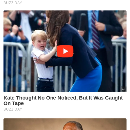
Majlis Ugama Islam Singapura (MUIS), pada
Jumaat.
Sempena bulan Ramadan, beliau mengajak
semua umat Islam untuk menggandakan
segala amal kebajikan dalam bulan suci itu.
Sementara itu, Ketua Sheikhul Islam
Thailand, Arun Boonchom mengumumkan
umat Islam di negara itu akan mula berpuasa
pada Ahad (2 Mac) selepas tiada anak bulan
Ramadan kelihatan semasa proses
pencerapan di beberapa lokasi di wilayah
selatan, selepas matahari terbenam pada
Jumaat.
Artikel Berkaitan:
Ramadan: Umat Islam seluruh negara imarahkan