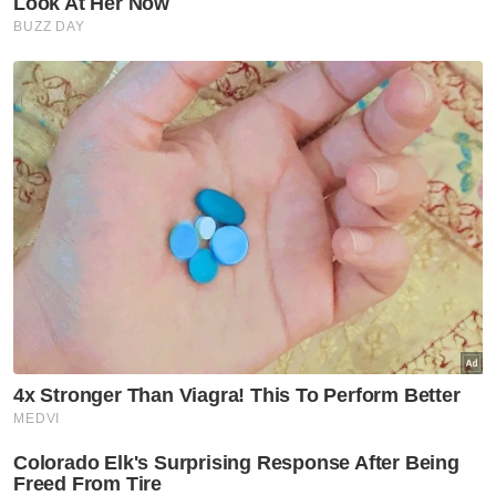
penggenap bulan Syaaban sebanyak 30 hari.
"Sukacita saya mengisytiharkan bahawa awal
Ramadan pada tahun ini jatuh pada lusa,
Ahad bersamaan 2 Mac 2025,” katanya dalam
klip video yang dimuat naik di laman sosial