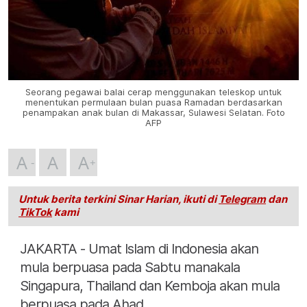
Seorang pegawai balai cerap menggunakan teleskop untuk
menentukan permulaan bulan puasa Ramadan berdasarkan
penampakan anak bulan di Makassar, Sulawesi Selatan. Foto
AFP
A
A
A
Untuk berita terkini Sinar Harian, ikuti di
Telegram
dan
TikTok
kami
JAKARTA - Umat Islam di Indonesia akan
mula berpuasa pada Sabtu manakala
Singapura, Thailand dan Kemboja akan mula
berpuasa pada Ahad.