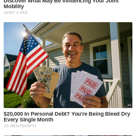
Muat turun aplikasi Sinar Harian.
Klik di sini!
Global
Indonesia
Singapura
Thailand
Kemboja