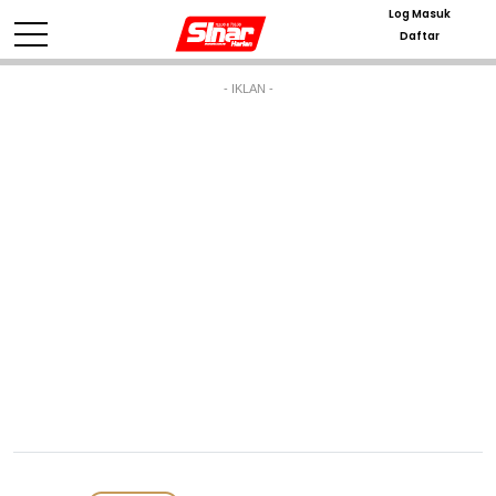
Log Masuk
Daftar
- IKLAN -