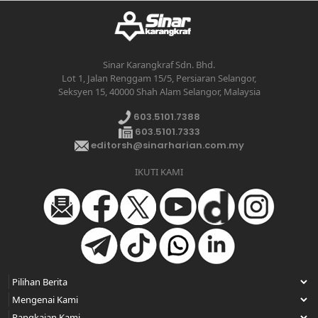
Sinar Karangkraf Sdn. Bhd.
Lot 1, Jalan Renggam 15/5, Persiaran Selangor,
Seksyen 15, 40000 Shah Alam Selangor, Malaysia
603.5101.7388
603.5101.7333
editorsh@sinarharian.com.my
IKUTI KAMI