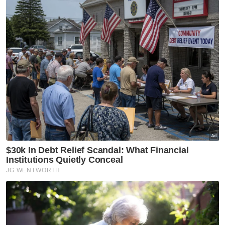
Ramadan
Artikel Disyorkan
GLOBAL
Media Iran keluarkan video
Mojtaba Khamenei
GLOBAL
Angka korban di Gaza
meningkat kepada 73,389
orang akibat serangan
berterusan Israel
GLOBAL