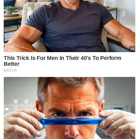
Sementara itu, Majlis Tertinggi Hal Ehwal
Agama Islam Kemboja mengumumkan pada
petang Jumaat bahawa umat Islam di
kerajaan itu akan mula berpuasa pada Ahad.
Sekitar 300,000 umat Islam akan
menyambut Bulan Suci Ramadan di negara
yang majoritinya beragama Buddha. -
Bernama