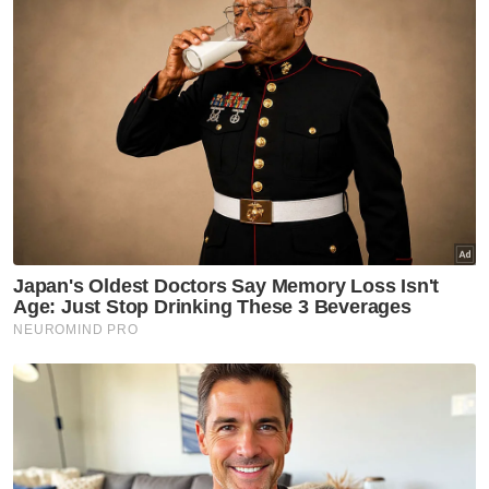
masjid, tarawih malam ini
Anwar seru umat Islam perkukuh ibadah, takwa di
bulan Ramadan
Kejujuran, integriti kunci kejayaan umat Islam
Arun membuat pengumuman tersebut di
Pusat Pentadbiran Hal Ehwal Islam
Kebangsaan Chalermprakiart di wilayah
Samut Prakan yang turut disiarkan secara
langsung di stesen televisyen dan radio.