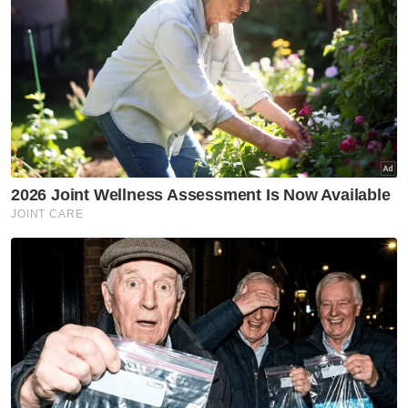
Serangan tembakan di sekolah:
PM Thai tolak spekulasi buli
GLOBAL
Buka Selat Hormuz: Iran
kemuka syarat