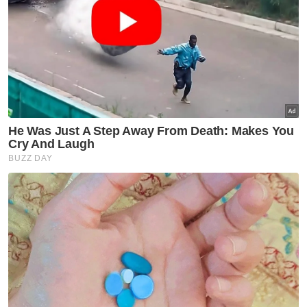
perseorangan wanita TPB10 (kecacatan
fizikal) dengan 859 jatuhan pin, di belakang
wakil Korea Selatan, Kim Su Yeong yang
meraih emas (1,178 jatuhan pin), manakala
Apinya Taisutan dari Thailand mendapat
gangsa (520 jatuhan pin).
Gandingan Azeera Jalani dan Nur Syazwani
Marais berjaya meraih pingat perak dalam
acara beregu wanita TPB4 (2,120 jatuhan
pin), di belakang pemenang dari Sweden,
Lisa Nordstrom Green-Sabina Nilsson (2,659
jatuhan pin), manakala pasangan Singapura,
Siti Nurhamizah Hamzah-Diane Neo
melengkapkan podium dengan pingat
gangsa (2,064 jatuhan pin).
Kejohanan Boling Dunia Para IBF 2025 selama