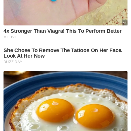
seminggu itu akan berakhir Jumaat ini. -
Bernama
Artikel Berkaitan:
Abang Yahya curi tumpuan lagi di Hong Kong
Bekas pemain bola sepak kebangsaan Robert Choe
meninggal dunia
Insentif pingat emas atlet Para Sukma naik kepada
RM6,000