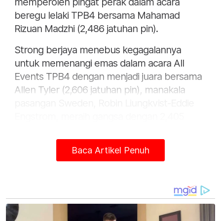
memperoleh pingat perak dalam acara
beregu lelaki TPB4 bersama Mahamad
Rizuan Madzhi (2,486 jatuhan pin).
Strong berjaya menebus kegagalannya
untuk memenangi emas dalam acara All
Events TPB4 dengan menjadi juara bersama
Allen Tyler (2,606 jatuhan pin), manakala
pasangan Sweden, Robin Liungkvist-Eddie
Engstrom, meraih gangsa dengan 2,405
jatuhan pin.
Baca Artikel Penuh
Sementara itu, Malaysia memperoleh emas
kedua pada hari kelima kejohanan melalui
Marcos Chang yang mendominasi acara
perseorangan lelaki TPB9 (kecacatan fizikal)
dengan 1,393 jatuhan pin, mengatasi
pemenang perak dari Korea Selatan, Heo