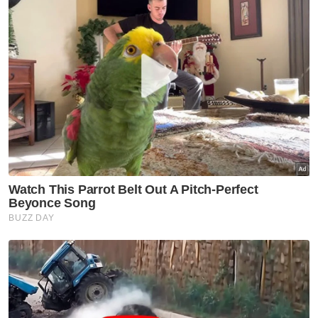
Myeong Jin (1,321 jatuhan pin), manakala
pingat gangsa menjadi milik pemain Taiwan,
Lin Yen Shuan (1,283 jatuhan pin).
Sementara itu, Nur Amalina Mohd Mosadad
menyumbang pingat perak dalam acara