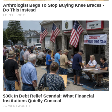
Artikel Disyorkan
Sukan
Harimau Malaya janji aksi lebih
baik di Cheras
Sukan
Mohamed Salah sertai
Trabzonspor, terima €17 juta
semusim
Sukan
Jasa Darshan diiktiraf
Thailand