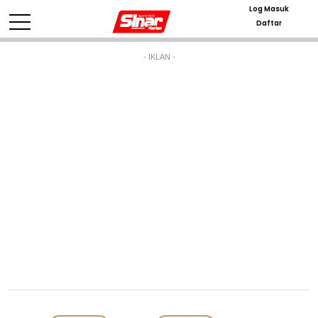
Log Masuk
Daftar
- IKLAN -