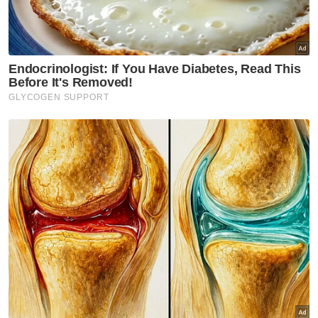
Muat turun aplikasi Sinar Harian.
Klik di sini!
Boling
Para
Abg Yahya
Emas Dunia
Hong Kong