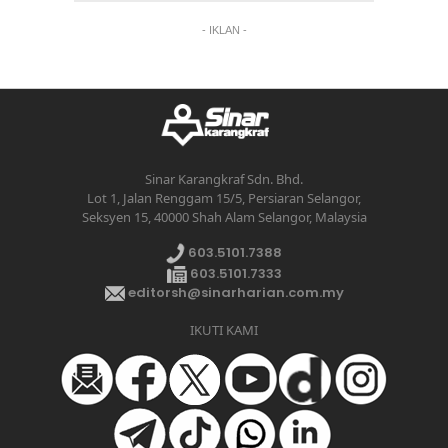
- IKLAN -
Sinar Karangkraf Sdn. Bhd.
Lot 1, Jalan Renggam 15/5, Persiaran Selangor,
Seksyen 15, 40000 Shah Alam Selangor, Malaysia
603.5101.7388
603.5101.7333
editorsh@sinarharian.com.my
IKUTI KAMI