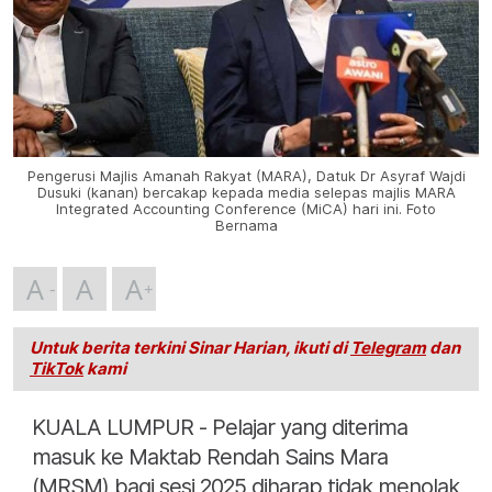
Pengerusi Majlis Amanah Rakyat (MARA), Datuk Dr Asyraf Wajdi
Dusuki (kanan) bercakap kepada media selepas majlis MARA
Integrated Accounting Conference (MiCA) hari ini. Foto
Bernama
A
A
A
Untuk berita terkini Sinar Harian, ikuti di
Telegram
dan
TikTok
kami
KUALA LUMPUR - Pelajar yang diterima
masuk ke Maktab Rendah Sains Mara
(MRSM) bagi sesi 2025 diharap tidak menolak