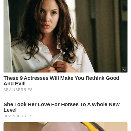
Sebelum ini, seramai 8,909 pemohon
ditawarkan ke MRSM bagi sesi 2025.
Daripada jumlah itu, 7,229 tempat disediakan
bagi kemasukan pelajar ke Tingkatan 1
manakala sebanyak 1,680 tempat disediakan
bagi kemasukan ke Tingkatan 4.
Asyraf Wajdi turut mengucapkan tahniah
kepada pelajar-pelajar yang berjaya diterima
masuk ke MRSM.