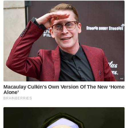
Artikel Disyorkan
Nasional
Anwar jamin siasatan RCI TH
dilaksana tanpa kompromi
Nasional
RCI TH: Pelan pemulihan
berjaya kukuhkan kedudukan
kewangan
Nasional
Ibu bapa perlu waspada anak
'berkawan' dengan AI - Fahmi