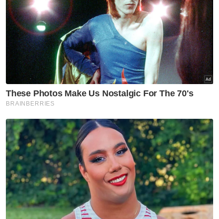
"Bagaimanapun, saya percaya rakyat hari ini
memberi kepercayaan tinggi kepada sistem
pendidikan Mara untuk membangunkan
sahsiah dan akademik pelajar cemerlang.
"Oleh itu,Mara akan terus komited untuk
menyediakan platform terbaik demi masa
depan pada masa akan datang," ujarnya.