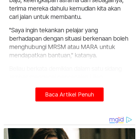
baju, kelengkapan asrama dan sebagainya,
terima mereka dahulu kemudian kita akan
cari jalan untuk membantu.
"Saya ingin tekankan pelajar yang
berhadapan dengan situasi berkenaan boleh
menghubungi MRSM atau MARA untuk
mendapatkan bantuan," katanya.
Beliau berkata demikian dalam satu sidang
akhbar mengenai pencapaian Ujian
Kecenderungan Kemasukan ke MRSM
(UKKM) di sini pada Isnin.
Baca Artikel Penuh