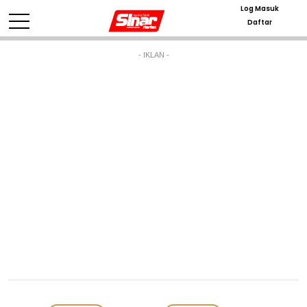
Log Masuk
Daftar
- IKLAN -