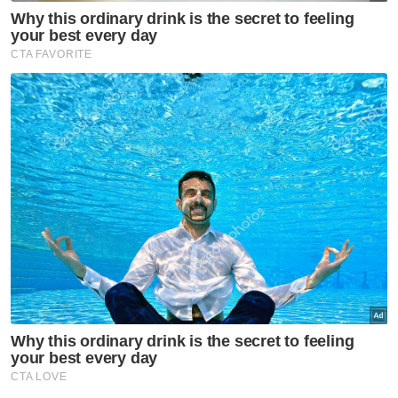
Muat turun aplikasi Sinar Harian.
Klik di sini!
Pelajar
MRSM
Masalah Kewangan
Asyraf Wajdi