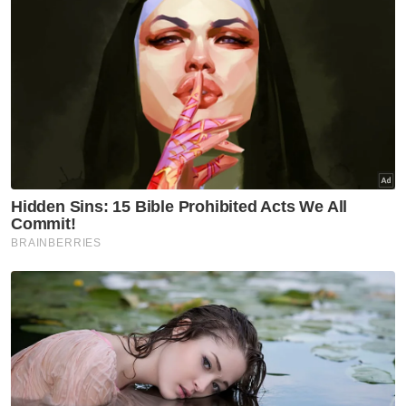
Nasional
RCI Tabung Haji: Ambil
tindakan kalau ada 'sakau',
UMNO tidak bela salah laku -
Asyraf Wajdi