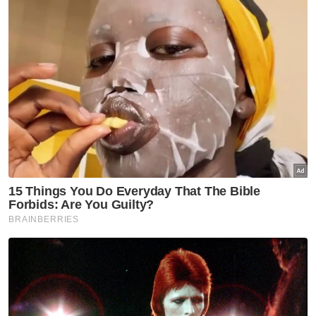
Artikel Berkaitan:
Kes saman Dr Dzulkefly terhadap Asyraf Wajdi
selesai secara baik
Ada kartel kontraktor dalam MRSM - Asyraf Wajdi
Che Ta bayar hutang Mara RM550,000 - Asyraf
Wajdi
Tambahnya, bagi pelajar yang tidak berjaya ia
bukan bermakna mereka tidak pandai atau
kurang cemerlang namun sudah ditakdirkan
tuhan.