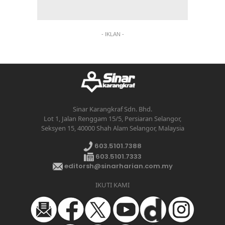
- IKLAN -
Sinar Karangkraf Sdn. Bhd.
Lot 1, Jalan Renggam 15/5, Persiaran Selangor,
Seksyen 15, 40000 Shah Alam Selangor, Malaysia
603.5101.7388
603.5101.7333
editorsh@sinarharian.com.my
IKUTI KAMI