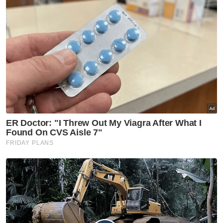
Saiful (tiga dari kanan) menghulurkan bantuan kepada bapa
Aidafatini, AB Hamid (dua dari kiri).
“Saya amat terkejut dan berterima kasih
kepada YBR untuk memberikan wang
pampasan takaful serta melihat keadaan
anak kami yang masih memerlukan kos
perubatan dianggarkan RM1,400 sebulan
termasuk kelengkapan penjagaan.
“Wang takaful ini ibarat rezeki terpijak dan