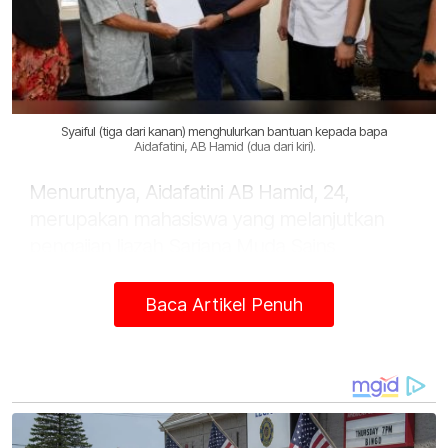
Syaiful (tiga dari kanan) menghulurkan bantuan kepada bapa
Aidafatini, AB Hamid (dua dari kiri).
Menurutnya, Aidafatini AB Hamid, 24,
merupakan mahasiswa yang melanjutkan
pengajian Ijazah Sarjana Muda Sains
Kejururawatan di Universiti Malaya (UM)
menderita penyakit Anterior Cord Syndrome
Baca Artikel Penuh
Secondary To Spinal Cord Infraction sejak
Mac 2021.
“Saya terpanggil untuk menyantuni sekali lagi
adik Aidafatini untuk melihat semula keadaan