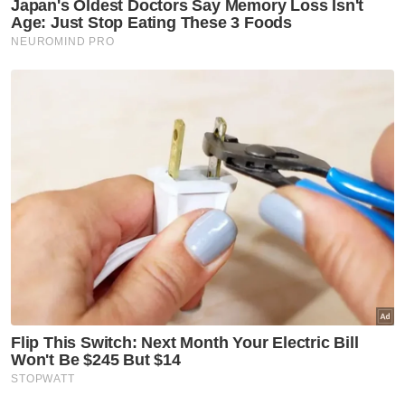
Belia Sabah diseru perkukuh
hubungan dengan Putrajaya
Nasional
Ismail Sabri selamat jalani
prosedur pasang alat perentak
jantung