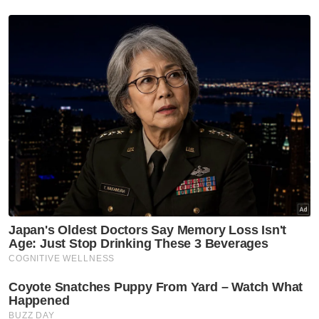
“Justeru, YBR akan sentiasa mendoakan agar
Aidafatini diberikan kekuatan dan
dipermudahkan segala urusan,” katanya.
Dalam pada itu, bapa Aidafatini iaitu AB
Hamid Che Awang, 68, tidak menyangka
akan menerima sumbangan daripada YBR
untuk kali kedua.