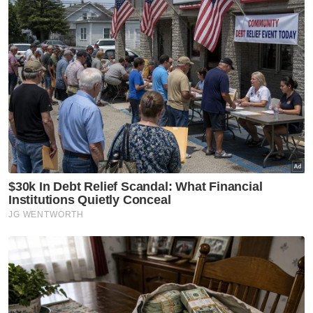
kesihatan dan menyerahkan sendiri wang
pampasan perlindungan takaful kepada
keluarganya.
“Setelah pihak YBR selesai menyelesaikan
bayaran balik pembiayaan pendidikan yang
telah dikeluarkan kepada Aidafatini
sepanjang pengajian pada tahun 2019
sehingga 2021 sebanyak RM19,000, lebihan
dari bayaran balik itulah dipulangkan semula
kepada pelajar atau waris untuk digunakan
semula,” katanya dalam satu kenyataan pada
Ahad.