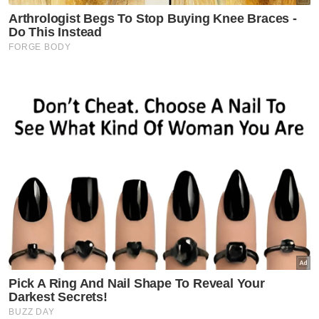
Ketua Pegawai Esekutif Maips, Mohd Nazim Mohd Noor (kiri)
turut meluangkan masa melawat adik Aidafatini di kediamannya
di Arau, Perlis.