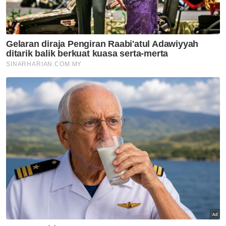
Pelajar
Artikel Disyorkan
Nasional
Lima kawasan di Sarawak
catat IPU tidak sihat - JAS
Nasional
RS-2 gariskan 98 inisiatif pacu
Selangor 2030
Nasional