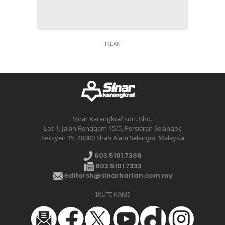
- IKLAN -
Sinar Karangkraf Sdn. Bhd.
Lot 1, Jalan Renggam 15/5, Persiaran Selangor,
Seksyen 15, 40000 Shah Alam Selangor, Malaysia
603.5101.7388
603.5101.7333
editorsh@sinarharian.com.my
IKUTI KAMI