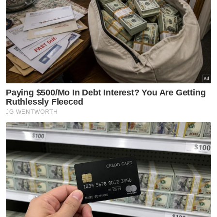
Tambah Syaiful, YBR menetapkan syarat
bagi setiap pelajar yang menerima tawaran
PPBU mengambil perlindungan takaful
adalah bagi melindungi pelajar serta waris
daripada sebarang musibah.
Katanya, kebaikan potongan takaful
bertujuan ibu bapa atau waris tidak perlu
risau dengan jumlah pembayaran semula
yang perlu ditanggung pelajar.