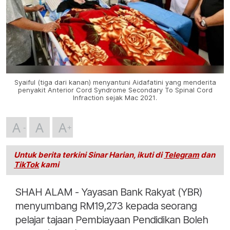
Syaiful (tiga dari kanan) menyantuni Aidafatini yang menderita
penyakit Anterior Cord Syndrome Secondary To Spinal Cord
Infraction sejak Mac 2021.
A
A
A
Untuk berita terkini Sinar Harian, ikuti di
Telegram
dan
TikTok
kami
SHAH ALAM - Yayasan Bank Rakyat (YBR)
menyumbang RM19,273 kepada seorang
pelajar tajaan Pembiayaan Pendidikan Boleh