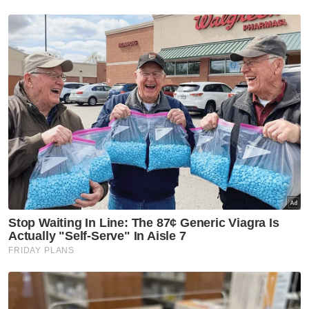
Berita Telus & Tulus menerusi E-Mel setiap
hari!
Ujarnya, dia memerlukan dana tambahan
untuk membantu anaknya yang terlantar
disebabkan pendapatan pencen bulanan
tidak mencukupi untuk menyara keluarga.