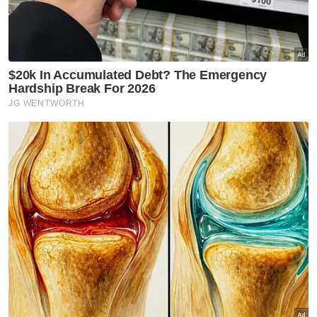
Artikel Berkaitan:
Air Selangor taja 240 pelajar B40 akses pendidikan
digital
Bank Rakyat sumbang RM350,000 kepada 70 masjid
YBR salur bantuan RM3,000 kepada pelajar yatim
piatu
“Ini kerana YBR akan memastikan pihak
takaful membayar semula jumlah
pembiayaan yang ditanggung sekiranya ada
sebarang permasalahan seperti kesihatan,
kemalangan ataupun berlaku kematian.