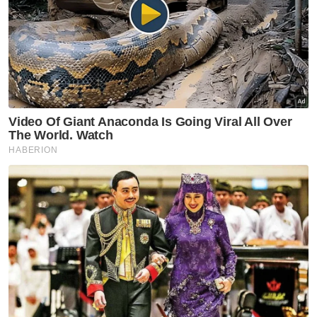
ianya amatlah membantu saya dalam
menguruskan anak yang memerlukan jagaan
penuh,” katanya.
Selain itu, seramai 7,413 pelajar ditawarkan
PPBU YBR dengan jumlah peruntukan
sebanyak RM209.78 juta.
Orang ramai yang ingin menyalurkan bantuan
kepada Aidafatini boleh menghubunginya
bapanya, AB Hamid di talian 012-454 5135.
Muat turun aplikasi Sinar Harian.
Klik di sini!
Yayasan Bank Rakyat