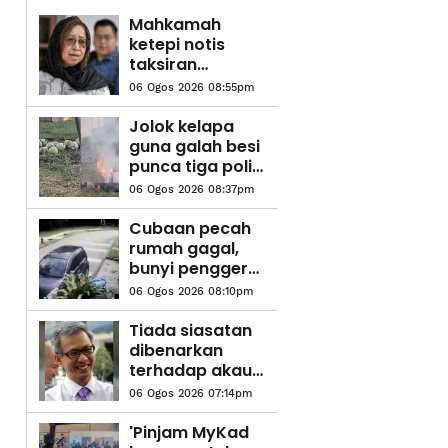
Mahkamah
ketepi notis
taksiran
tambahan cukai
06 Ogos 2026 08:55pm
RM313.8 juta
terhadap
Jolok kelapa
Na'imah
guna galah besi
punca tiga polis
maut terkena
06 Ogos 2026 08:37pm
renjatan elektrik
Cubaan pecah
rumah gagal,
bunyi penggera
kejutkan
06 Ogos 2026 08:10pm
penghuni
Tiada siasatan
dibenarkan
terhadap akaun
Najib dalam
06 Ogos 2026 07:14pm
audit 1MDB -
Tony Pua
'Pinjam MyKad