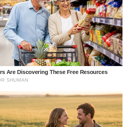
ngan Harta
Artikel Disyorkan
Semasa
Mahkamah ketepi notis taksiran
tambahan cukai RM313.8 juta
terhadap Na'imah
Semasa
Jolok kelapa guna galah besi punca