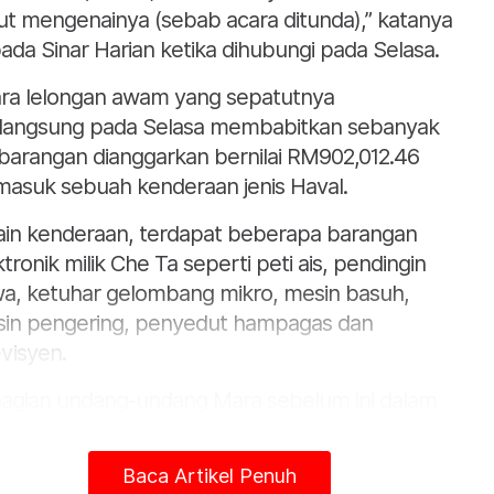
jut mengenainya (sebab acara ditunda),” katanya
ada Sinar Harian ketika dihubungi pada Selasa.
ra lelongan awam yang sepatutnya
langsung pada Selasa membabitkan sebanyak
barangan dianggarkan bernilai RM902,012.46
masuk sebuah kenderaan jenis Haval.
ain kenderaan, terdapat beberapa barangan
ktronik milik Che Ta seperti peti ais, pendingin
a, ketuhar gelombang mikro, mesin basuh,
in pengering, penyedut hampagas dan
evisyen.
agian undang-undang Mara sebelum ini dalam
ses pemfailan kebankrapan terhadap Che Ta
 anak sulungnya, Ammar Effendy yang gagal
Baca Artikel Penuh
bayar pinjaman hampir RM1 juta sejak 2017.