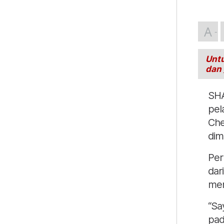
A
Untu
dan
SHA
pel
Che
dim
Per
dar
mem
“Sa
pad