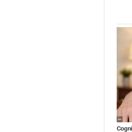
Lan
dil
mel
wal
men