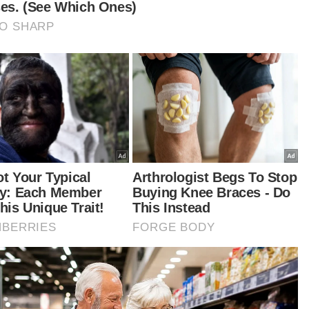
bawa kes itu ke mahkamah.
tikel Berkaitan:
‘Ada masalah jelas hutang, datang berunding dengan
Mara’ - Asyraf Wajdi
'Ini bukan tindakan kali pertama, Che Ta diminta runding
dengan Mara' - Asyraf Wajdi
Boleh tayang kemewahan tapi hutang wajib dibayar
Che Ta jual baju terpakai menerusi siaran langsung
TikTok
Barangan rumah Che Ta bernilai hampir RM100,000
disita
Gagal bayar pinjaman Mara hampir RM1 juta, kediaman
Che Ta diserbu
t turun aplikasi Sinar Harian.
Klik di sini!
Ta
Rozita Che Wan