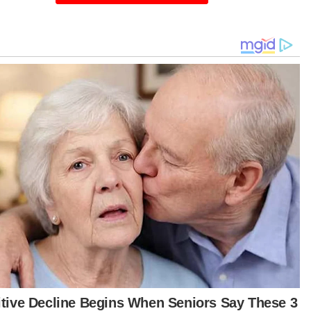
gkah itu adalah prosedur susulan yang
akukan terhadap selebriti itu selepas dia gagal
unaskan hutangnya dalam tempoh tujuh tahun
aupun pelbagai usaha diambil Mara bagi
dapatkan semula wang berkenaan hingga