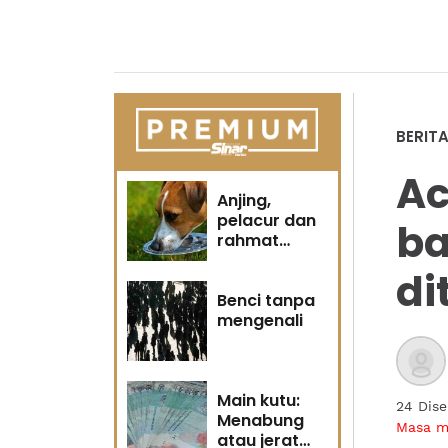
BERIT
Ac
Anjing,
pelacur dan
ba
rahmat
Tuhan
di
Benci tanpa
mengenali
Main kutu:
24 Dis
Menabung
Masa 
atau jerat