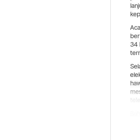
lan
kep
Aca
ber
34 
ter
Sel
ele
haw
mes
tel
Bah
pro
dan
mem