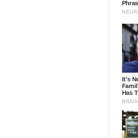
mem
Ar
Mua
Che 