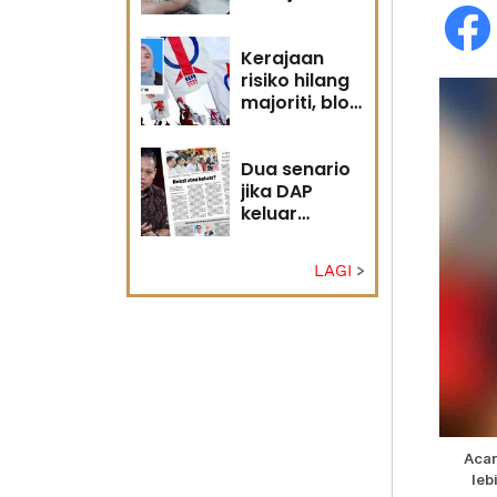
diri?
Kerajaan
risiko hilang
majoriti, blok
politik perlu
runding
semula
Dua senario
jika DAP
keluar
kerajaan
LAGI
Acar
leb