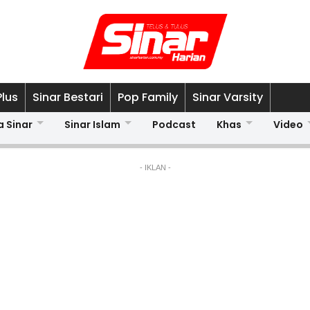
Plus
Sinar Bestari
Pop Family
Sinar Varsity
a Sinar
Sinar Islam
Podcast
Khas
Video
- IKLAN -