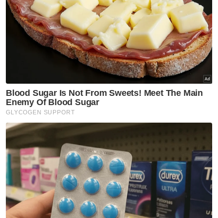
Benjamin Mora
Harimau Malaya
Artikel Disyorkan
Sukan
Mohamed Salah sertai
Trabzonspor, terima €17 juta
semusim
Sukan
Jasa Darshan diiktiraf
Thailand