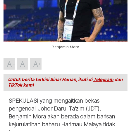
Benjamin Mora
A
A
A
Untuk berita terkini Sinar Harian, ikuti di
Telegram
dan
TikTok
kami
SPEKULASI yang mengaitkan bekas
pengendali Johor Darul Ta'zim (JDT),
Benjamin Mora akan berada dalam barisan
kejurulatihan baharu Harimau Malaya tidak