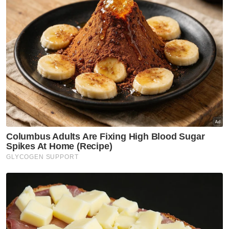
Penstrukturan itu juga bakal menyaksikan
bukan Pau Marti seorang yang melepaskan
jawatan tersebut, tetapi juga keseluruhan
barisan kejurulatihan pasukan.
Artikel Berkaitan:
Harimau Malaya bangkit tundukkan Timor-Leste
Revolusi perkasa Harimau Malaya sudah bermula
Harimau Malaya diundi bersama Vietnam, Nepal dan
Laos
Muat turun aplikasi Sinar Harian.
Klik di sini!