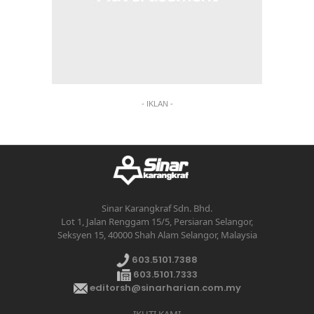
- IKLAN -
Sinar Karangkraf Sdn. Bhd.
Lot 1, Jalan Renggam 15/5, Persiaran Selangor,
Seksyen 15, 40000 Shah Alam Selangor, Malaysia
603.5101.7388
603.5101.7333
editorsh@sinarharian.com.my
IKUTI KAMI