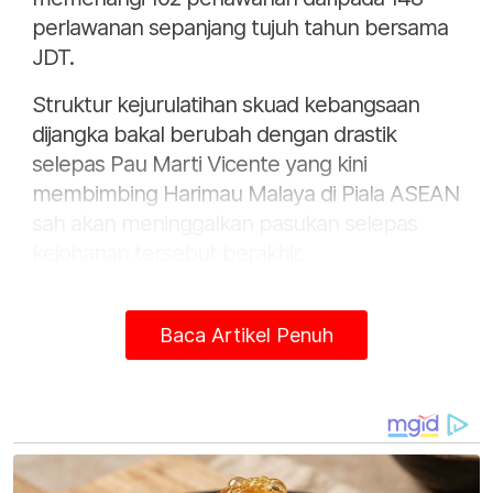
perlawanan sepanjang tujuh tahun bersama
JDT.
Struktur kejurulatihan skuad kebangsaan
dijangka bakal berubah dengan drastik
selepas Pau Marti Vicente yang kini
membimbing Harimau Malaya di Piala ASEAN
sah akan meninggalkan pasukan selepas
kejohanan tersebut berakhir.
Baca Artikel Penuh