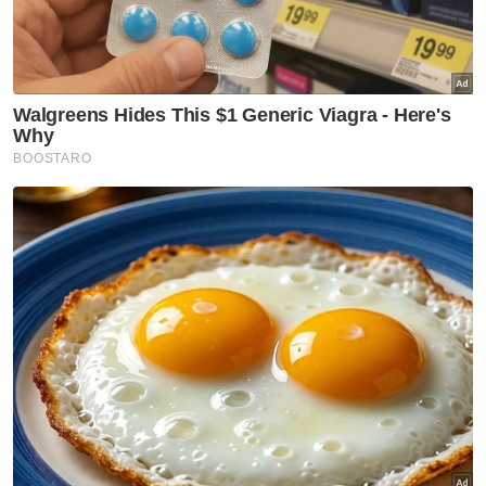
Sukan
Dua jaguh, satu impian di
Sukan Asia 2026
Sukan
Sukan Asia 2026: Eain Yow,
Sivasangari galas misi besar
buru tiket ke LA28