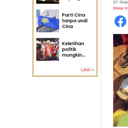
07 Dis
masa
Masa 
hadapan
Parti Cina
tanpa undi
Cina
Keletihan
politik
mungkin
faktor Nurul
Izzah undur
LAGI
diri -
Penganalisis
politik