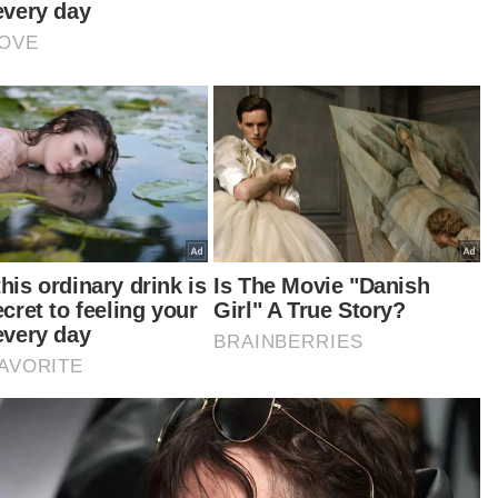
nsi
tikel Berkaitan:
Tiga lelaki terkandas dalam banjir gara-gara
bergantung aplikasi tunjuk arah
Banduan Iran kantoi miliki dadah dalam penjara
JSJN tubuh pasukan khas siasat dron seludup dadah
dalam penjara
t turun aplikasi Sinar Harian.
Klik di sini!
a Global
Dadah
Artikel Disyorkan