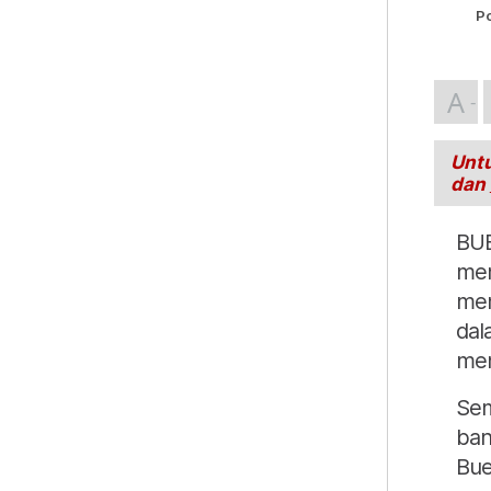
P
A
Untu
dan
BUE
mem
mem
dal
men
Sem
ban
Bue