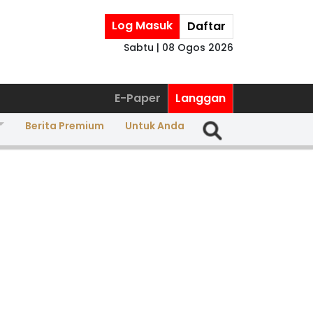
Log Masuk
Daftar
Sabtu | 08 Ogos 2026
E-Paper
Langgan
Berita Premium
Untuk Anda