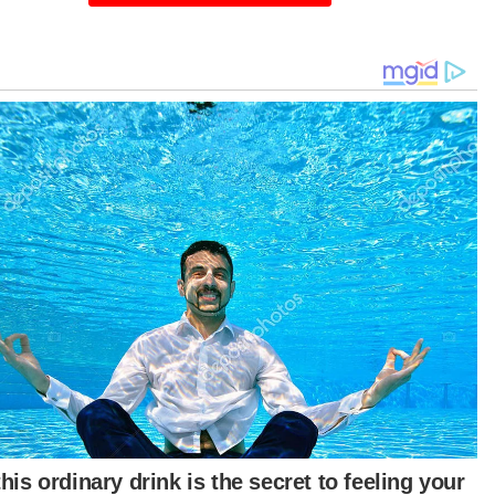
batnya, Acosta dimasukkan ke dalam penjara
pa siasatan lanjut dan tanpa memaklumkan
ada keluarganya.
 ditahan reman selama 21 hari sehingga
utusan ujian kedua yang mendapati bahan
ih itu bukannya heroin tetapi bedak talkum. -