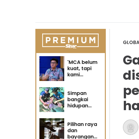
GLOBA
Ga
'MCA belum
kuat, tapi
di
kami
berubah' -
pe
Sin Woon
Simpan
bangkai
ha
hidupan
marin satu
kesalahan
Pilihan raya
dan
bayangan