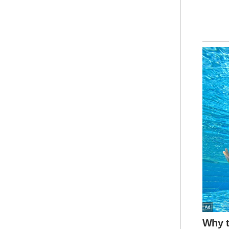
Aki
tan
kep
Dia
kep
put