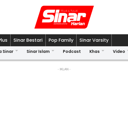
Plus
Sinar Bestari
Pop Family
Sinar Varsity
a Sinar
Sinar Islam
Podcast
Khas
Video
- IKLAN -