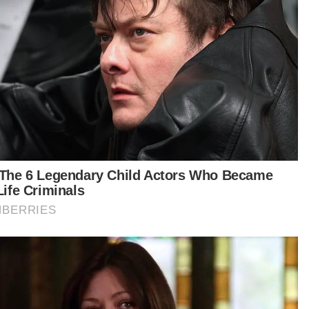
GLOBAL
Nyamuk pembawa virus 'West Nile'
dikesan di Israel
MUHAMMAD SHAMSUL ABD
GHANI
08 Aug 2026 12:35pm
GLOBAL
Korea Utara syor sup daging anjing
ketika gelombang haba cecah 36.7
darjah Celsius
MUHAMMAD SHAMSUL ABD
GHANI
08 Aug 2026 11:49am
GLOBAL