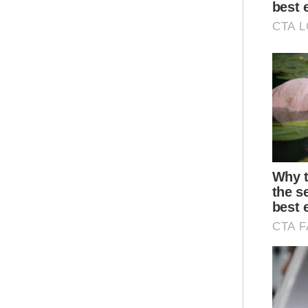
Age
Ar
Mua
Berit