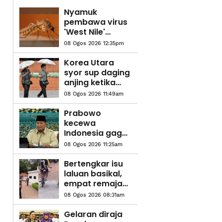
Nyamuk
pembawa virus
'West Nile'
dikesan di Israel
08 Ogos 2026 12:35pm
Korea Utara
syor sup daging
anjing ketika
gelombang
08 Ogos 2026 11:49am
haba cecah 36.7
darjah Celsius
Prabowo
kecewa
Indonesia gagal
ke Piala Dunia,
08 Ogos 2026 11:25am
meskipun
penduduk
Bertengkar isu
hampir 300 juta
laluan basikal,
empat remaja
baling bebola
08 Ogos 2026 08:31am
tisu basah
ditahan
Gelaran diraja