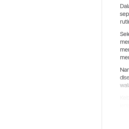
Dal
sep
ruti
Sel
mer
men
men
Nam
dis
wal
Keb
jen
dar