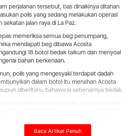
am perjalanan tersebut, bas dinaikinya ditahan
asukan polis yang sedang melakukan operasi
n sekatan jalan raya di La Paz.
epas memeriksa semua beg penumpang,
eka mendapati beg dibawa Acosta
gandungi 18 botol bedak talkum dan menyoal
genai bahan berkenaan.
un, polis yang mengesyaki terdapat dadah
embunyikan dalam botol itu menahan Acosta
aupun diberitahu bahawa ia sebenarnya bedak.
etulan pada masa sama, polis menemui dadah
is lain seberat 2 kilogram dan kokain 444 gram
i penumpang bas sama.
Baca Artikel Penuh