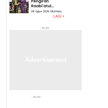
Pengiran
Raabi'atul
Adawiyyah
08 Ogos 2026 08:04am
ditarik balik
LAGI
berkuat kuasa
serta-merta
- IKLAN -
- IKLAN -