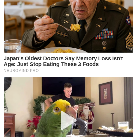
“Masalah boleh selesai jika jalan di dalam
terowong ditinggikan menjadi sama aras
dengan jalan di luar terowong,” ujarnya.
Dalam pada itu, seorang lagi penduduk,
Ahmad Sanusi Shamsudin, 58, berkata,
keadaan tersebut akan lebih buruk jika hujan
berterusan dua hingga ke tiga hari yang
seterusnya menenggelamkan pula rumah-
rumah penduduk dengan paras air sehingga
0.5 meter.