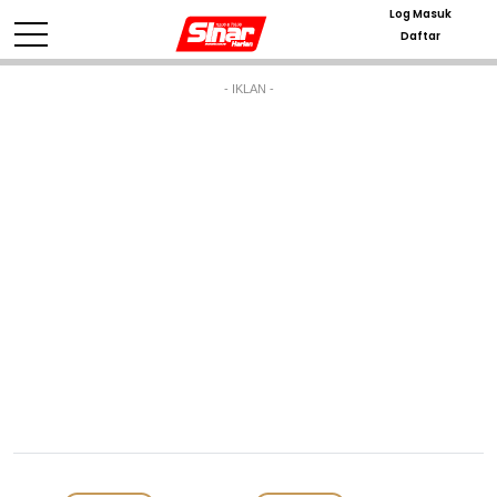
Log Masuk
Daftar
- IKLAN -