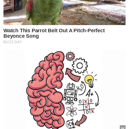
Artikel Berkaitan:
Amaran hujan berterusan tahap buruk di Pantai
Timur hingga 23 November
Banjir: 5,000 penduduk berpindah dalam tempoh
kurang tiga jam
4 hingga 6 episod hujan lebat berterusan di Pantai
Timur mulai November
Dia yang bekerja sebagai penoreh getah
memberitahu, lebih teruk apabila sungai
yang menjadi laluan air sebelum ini sudah
ditimbus dengan tanah bagi pembinaan
ECRL.
“Walaupun mereka membina laluan air yang
lain tetapi tidak cukup untuk menampung
kapasiti hujan.