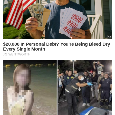
tiada sudah tidak boleh tengok'
Kelantan
'Saya ingat sudah mati' -
Pemain bola sepak kongsi detik
cemas dipanah petir