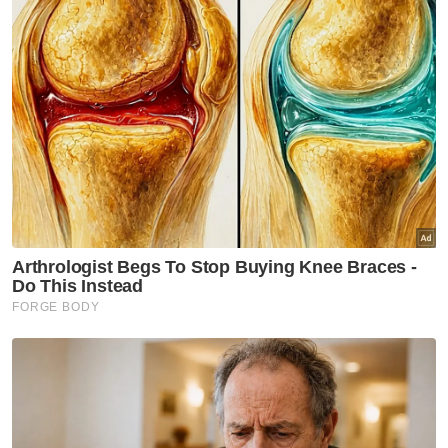
namun tidak menemukan penyelesaian
masalah berkenaan sekali gus menjejaskan
rutin penduduk selain terpaksa
menggunakan laluan alternatif lebih jauh
sekitar lima kilometer untuk keluar ke jalan
utama.
“Terowong sepanjang 9.1 meter ini dibina
lebih rendah 0.9 meter dari aras jalan
menyebabkan hujan akan melalui terowong
dan terperangkap di dalamnya menjadi
seperti kolam.