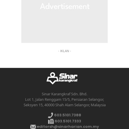
- IKLAN -
Sinar Karangkraf Sdn. Bhd.
Lot 1, Jalan Renggam 15/5, Persiaran Selangor,
Seksyen 15, 40000 Shah Alam Selangor, Malaysia
603.5101.7388
603.5101.7333
editorsh@sinarharian.com.my