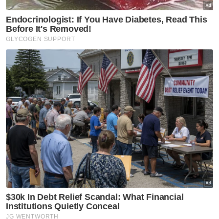
mengharapkan tindakan segera diambil
untuk menyelesaikan masalah yang
menyukarkan mereka menjalani urusan
harian itu terutama melibatkan anak-anak
bersekolah dan warga emas sakit berulang-
alik ke hospital.
Berita Telus & Tulus menerusi E-Mel setiap
hari!