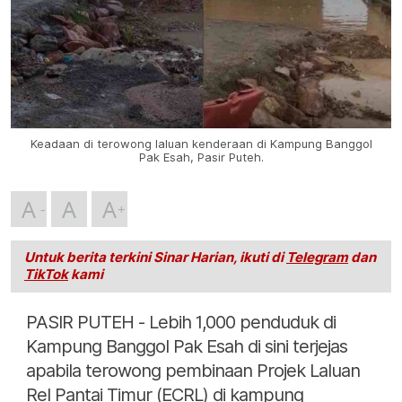
Keadaan di terowong laluan kenderaan di Kampung Banggol
Pak Esah, Pasir Puteh.
A
A
A
Untuk berita terkini Sinar Harian, ikuti di
Telegram
dan
TikTok
kami
PASIR PUTEH - Lebih 1,000 penduduk di
Kampung Banggol Pak Esah di sini terjejas
apabila terowong pembinaan Projek Laluan
Rel Pantai Timur (ECRL) di kampung