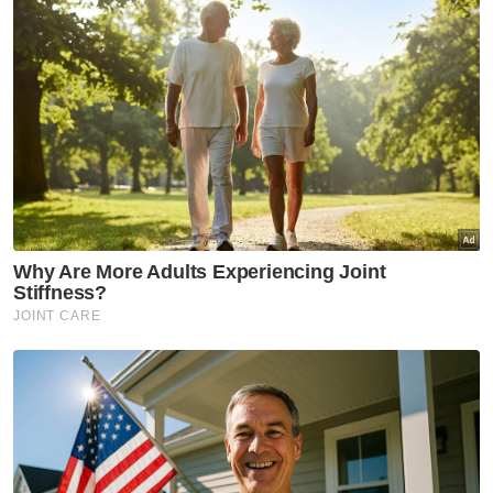
Artikel Disyorkan
Kelantan
MRSM Ulul Albab Tanah Merah
mula dibina suku pertama
tahun depan
Kelantan
Darul Ulum Al Mahfuz sasar
bina kompleks tahfiz baharu
Kelantan
'Awak tenunglah muka saya
lama-lama, nanti saya dah