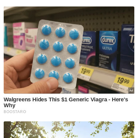
Muat turun aplikasi Sinar Harian.
Klik di sini!
Jawab soalan kaji selidik dan
dapatkan
×
baucar tunai.
Apakah bangsa anda?
Melayu
Cina
India
Etnik Sabah & Sarawak
Lain lain
VPoints:
0
Masuk | Daftar
ECRL
Banjir