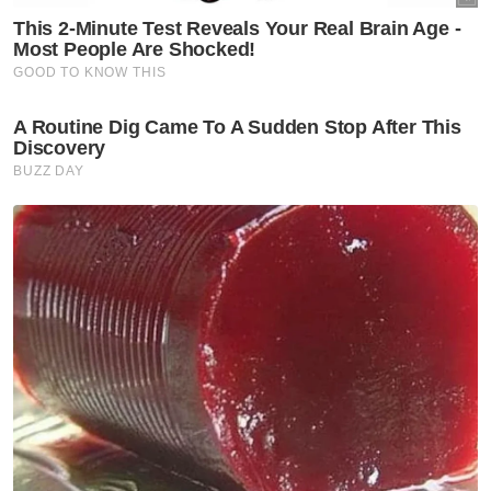
“Lebib 20 rumah penduduk terjejas banjir,
walhal sebelum projek terbabit bermula dua
tahun lalu, kediaman penduduk tak pernah
tenggelam,” katanya.
Justeru, penduduk di kampung berkenaan