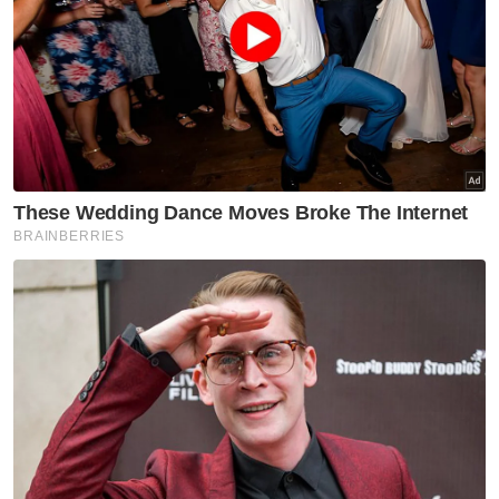
Peluru
Jenayah
Artikel Disyorkan
Semasa
‘Pembuli siber fitnah produk
saya ancam kesihatan awam’ -
Usahawan produk kecantikan
Semasa
Bagasi berisi bahan