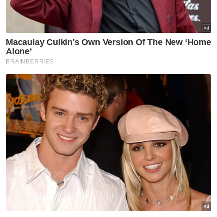
menyerupai dadah, bahan
letupan: Polis buka kertas
siasatan
Semasa
Pempengaruh dakwa dibuli
siber, modus operandi serang
pemilik bisnes wanita
Semasa
Ingin berdikari alasan Dhia
Zahraaxavieta Neelopher
keluar rumah