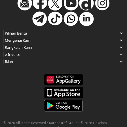
© 2026 All Rights Reserved • Karangkraf Group • © 2026 Hakcipta