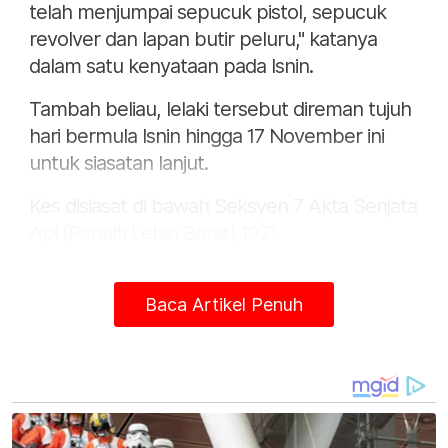
telah menjumpai sepucuk pistol, sepucuk
revolver dan lapan butir peluru," katanya
dalam satu kenyataan pada Isnin.
Tambah beliau, lelaki tersebut direman tujuh
hari bermula Isnin hingga 17 November ini
untuk siasatan lanjut.
Kes disiasat di bawah Seksyen 7 Akta Senjata
Api (Penalti Lebih Berat) 1971.
Baca Artikel Penuh