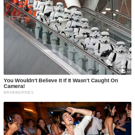
Artikel Berkaitan:
Kejadian tembak: Polis tahan 2 lelaki termasuk warga
asing, buru dua lagi suspek
'Pujuk mak nak kahwin sampai berguling tepi jalan'
Tiada keperluan tukar nama George Town kepada
Tanjung Penaga
Muat turun aplikasi Sinar Harian.
Klik di sini!
Lelaki Ditahan
Senjata Api