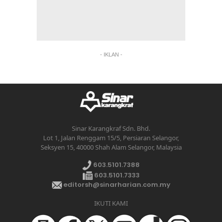
- IKLAN -
Sinar Karangkraf Sdn. Bhd.
Lot 1, Jalan Renggam 15/5, Persiaran Selangor,
Seksyen 15, 40000 Shah Alam Selangor, Malaysia
603.5101.7388
603.5101.7333
editorsh@sinarharian.com.my
IKUTI KAMI