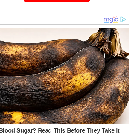
lis Keselamatan Negara (MKN) yang
engerusikan oleh Perdana Menteri, Datuk Seri
ar Ibrahim.
mbinaan pagar atau tembok merupakan satu
a kawalan sempadan tetapi penggunaan