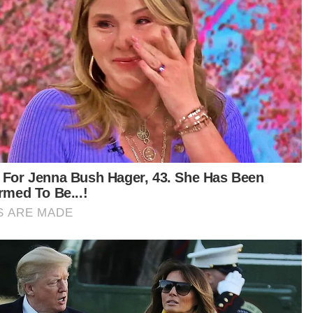
Isu pembinaan tembok di sempadan Kelantan-Thailand
perlu dibincang dengan MKN
 masih di peringkat cadangan oleh kerajaan
eri Kelantan.
ya sebagai Pengerusi Jawatankuasa