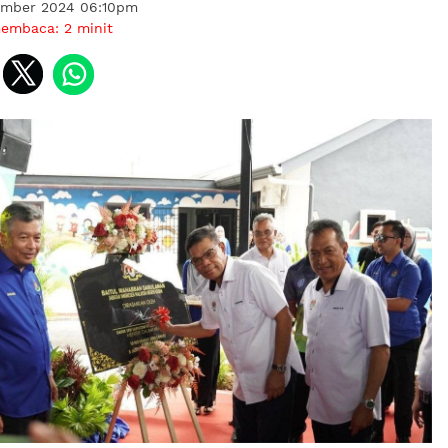
ember 2024 06:10pm
membaca:
2
minit