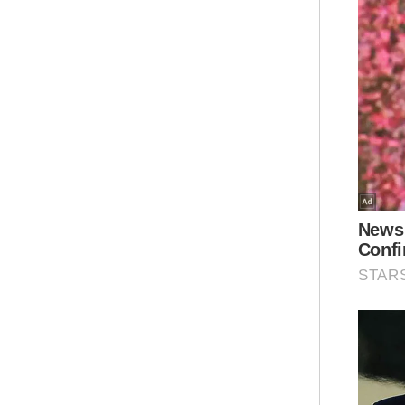
“Ia
neg
“Sa