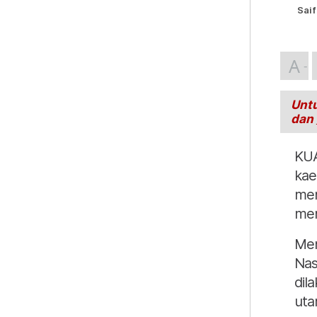
Saif
A
Untu
dan
KUA
kae
men
men
Men
Nas
dil
uta