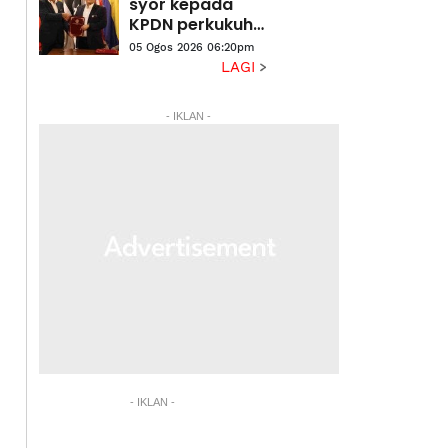
syor kepada
KPDN perkukuh
pengurusan
05 Ogos 2026 06:20pm
subsidi minyak
LAGI
masak
- IKLAN -
- IKLAN -