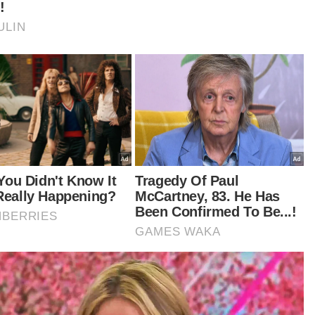
bagai teknologi juga antara cara yang kita
opori.
at masa ini kita sedang menjalankan POC di
asan sempadan sepanjang 40 kilometer di
ang Besar, selepas selesai fasa ini, kita teruskan
a dengan penggunaan dron,” katanya.
gulas mengenai cadangan Timbalan Menteri
ar Kelantan, Datuk Dr Mohamed Fadzli Hassan
hubung pembinaan tembok di sepanjang
gai Golok dari Jeli hingga Pengkalan Kubor
auh 100 kilometer (km), Saifuddin berkata, ia
um dibincangkan secara terperinci.
tikel Berkaitan:
Pembinaan tembok sempadan di Sungai Golok masih
dalam cadangan