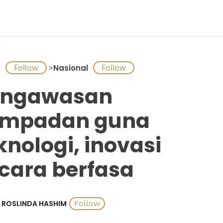
A
>
Nasional
engawasan
empadan guna
knologi, inovasi
cara berfasa
ROSLINDA HASHIM