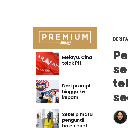
BERIT
P
Melayu, Cina
tolak PH
s
te
Dari prompt
hingga ke
se
kepam
Sekelip mata
pengundi
boleh buat