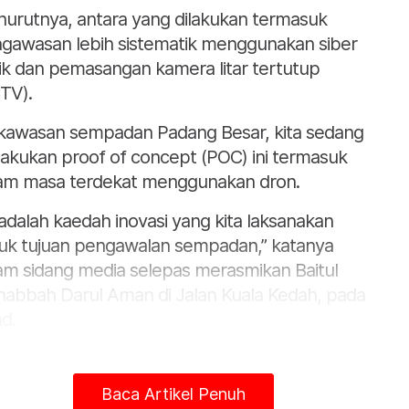
urutnya, antara yang dilakukan termasuk
gawasan lebih sistematik menggunakan siber
ik dan pemasangan kamera litar tertutup
TV).
 kawasan sempadan Padang Besar, kita sedang
akukan proof of concept (POC) ini termasuk
am masa terdekat menggunakan dron.
i adalah kaedah inovasi yang kita laksanakan
uk tujuan pengawalan sempadan,” katanya
am sidang media selepas merasmikan Baitul
abbah Darul Aman di Jalan Kuala Kedah, pada
d.
fuddin berkata, kerajaan tidak berpeluk tubuh
am menjaga isu keselamatan sempadan dan
Baca Artikel Penuh
kara itu sentiasa dibincangkan dalam mesyuarat