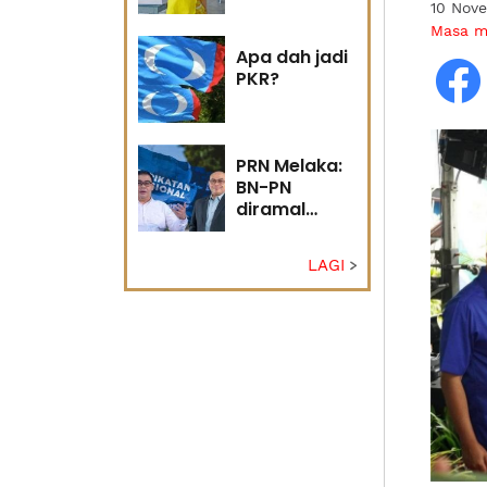
10 Nov
pusingan U
Masa 
Apa dah jadi
PKR?
PRN Melaka:
BN-PN
diramal
bahagi
kerusi ikut
LAGI
kawasan
kekuatan