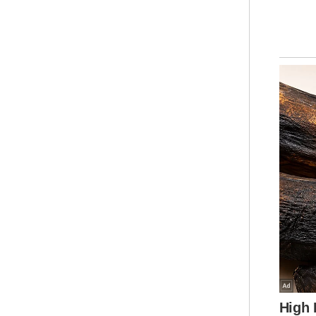
Maj
dip
Anw
“Pe
car