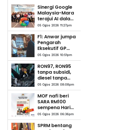
Sinergi Google
Malaysia-Mara
terajui AI dalam
ekosistem
05 Ogos 2026 11:27pm
pendidikan
F1: Anwar jumpa
Pengarah
Eksekutif GP
Singapura teliti
05 Ogos 2026 10:51pm
amalan terbaik
RON97, RON95
tanpa subsidi,
diesel tanpa
subsidi turun 5
05 Ogos 2026 08:08pm
sen
MOF nafi beri
SARA RM100
sempena Hari
Kebangsaan
05 Ogos 2026 06:36pm
SPRM bentang