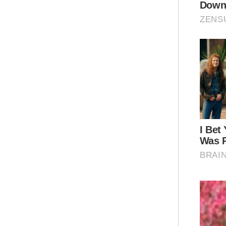
pel
pel
“Bu
kaw
Pad
pul
Men
Bes
ber
Sun
sej
bel
Ar