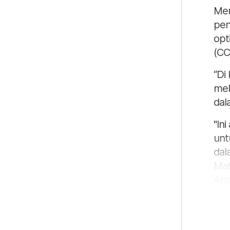
Men
pen
opt
(CC
“Di
mel
dal
"In
unt
dal
Mah
Aha
Sai
dal
per