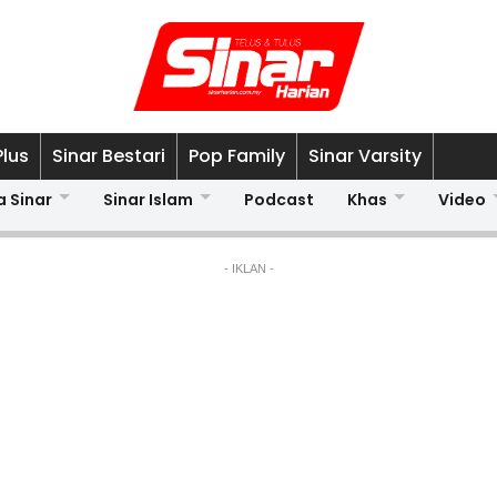
Plus
Sinar Bestari
Pop Family
Sinar Varsity
a Sinar
Sinar Islam
Podcast
Khas
Video
- IKLAN -