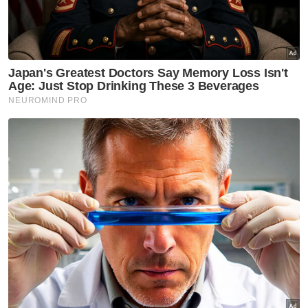
Nyamuk pembawa virus 'West
Nile' dikesan di Israel
GLOBAL
Korea Utara syor sup daging
anjing ketika gelombang haba
cecah 36.7 darjah Celsius
GLOBAL
Prabowo kecewa Indonesia
gagal ke Piala Dunia, meskipun
penduduk hampir 300 juta
GLOBAL
Bertengkar isu laluan basikal,
empat remaja baling bebola
tisu basah ditahan