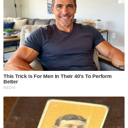
Setelah ditahan dalam tempoh 24 jam dan
diberikan pengajaran, ibunya kembali
menjemput anaknya tersebut.
"Dia kembali diambil ibunya selepas dia
membuat surat aku janji agar tidak
mengulangi perbuatan melawan dan degil,"
kata Roy lagi. - Agensi
Artikel Berkaitan:
Mayat ibu tunggal tanpa kepala disumbat dalam
karung
Suka ganggu rakan, ibu bawa anak ke balai polis
untuk pengajaran
'Tutup pintu pagar bukan tutup balai polis' -
Saifuddin