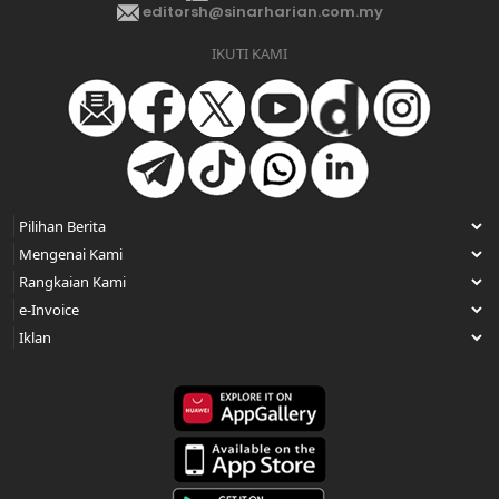
editorsh@sinarharian.com.my
IKUTI KAMI