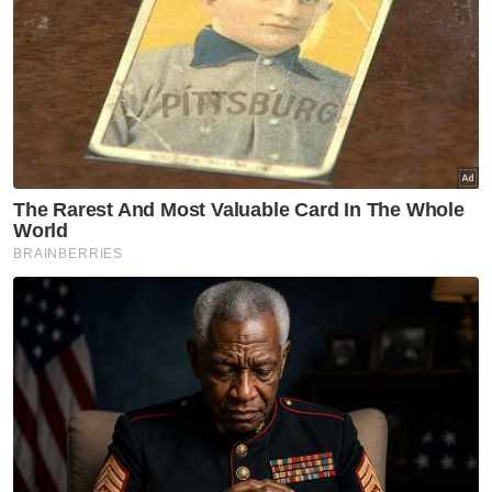
Muat turun aplikasi Sinar Harian.
Klik di sini!
Anak Degil
Balai Polis
Global
Artikel Disyorkan
GLOBAL