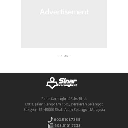
- IKLAN -
Sinar Karangkraf Sdn. Bhd.
Lot 1, Jalan Renggam 15/5, Persiaran Selangor,
Seksyen 15, 40000 Shah Alam Selangor, Malaysia
603.5101.7388
603.5101.7333