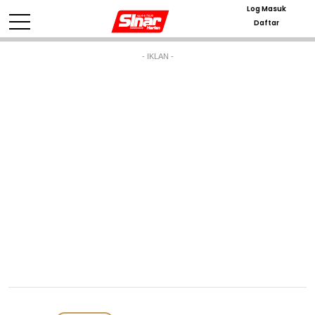
Log Masuk
Daftar
- IKLAN -