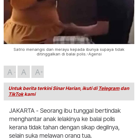
Satrio menangis dan merayu kepada ibunya supaya tidak
ditinggalkan di balai polis.-Agensi
A
A
A
Untuk berita terkini Sinar Harian, ikuti di
Telegram
dan
TikTok
kami
JAKARTA - Seorang ibu tunggal bertindak
menghantar anak lelakinya ke balai polis
kerana tidak tahan dengan sikap degilnya,
selain suka melawan orang tua.