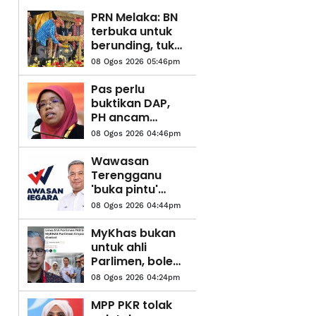
PRN Melaka: BN
terbuka untuk
berunding, tukar
kerusi - Ahmad
08 Ogos 2026 05:46pm
Zahid
Pas perlu
buktikan DAP,
PH ancam
Melayu Islam -
08 Ogos 2026 04:46pm
Aiman Athirah
Wawasan
Terengganu
'buka pintu'
buat bekas
08 Ogos 2026 04:44pm
pemimpin, ahli
Bersatu
MyKhas bukan
untuk ahli
Parlimen, boleh
salur terus
08 Ogos 2026 04:24pm
kepada rakyat -
Fahmi
MPP PKR tolak