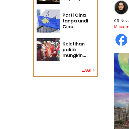
masa
hadapan
Parti Cina
tanpa undi
05 Nov
Cina
Masa 
Keletihan
politik
mungkin
faktor Nurul
Izzah undur
LAGI
diri -
Penganalisis
politik