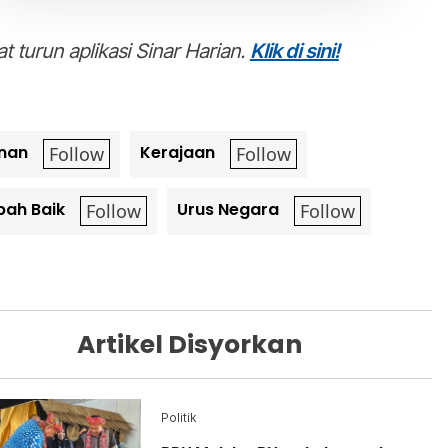
t turun aplikasi Sinar Harian.
Klik di sini!
Jawab soalan kaji selidik dan
×
dapatkan baucar tunai.
Apakah tahap kelayakan akademik anda?
Sekolah rendah
Sekolah menengah
Ijazah sarjana muda
Kolej/ STPM/ Diploma
(Bachelor)
Ijazah sarjana (Master)
Ijazah kedoktoran
VPoints:
0
Masuk | Daftar
nan
Kerajaan