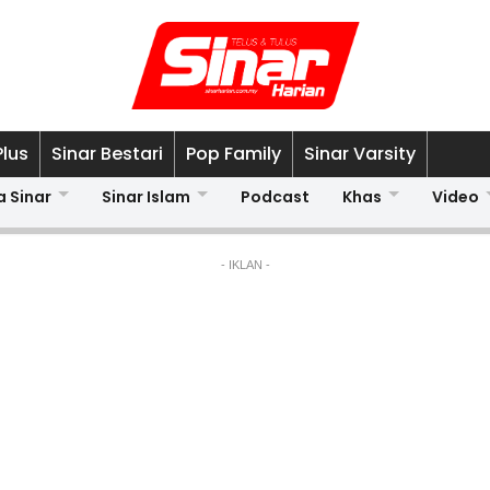
Plus
Sinar Bestari
Pop Family
Sinar Varsity
a Sinar
Sinar Islam
Podcast
Khas
Video
- IKLAN -