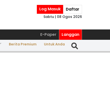
Log Masuk
Daftar
Sabtu | 08 Ogos 2026
E-Paper
Langgan
Berita Premium
Untuk Anda