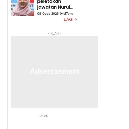
peletakan
jawatan Nurul
Izzah
08 Ogos 2026 04:17pm
LAGI
- IKLAN -
- IKLAN -