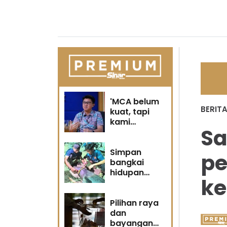
'MCA belum
BERIT
kuat, tapi
kami
Sa
berubah' -
Sin Woon
Simpan
p
bangkai
hidupan
ke
marin satu
kesalahan
Pilihan raya
dan
bayangan