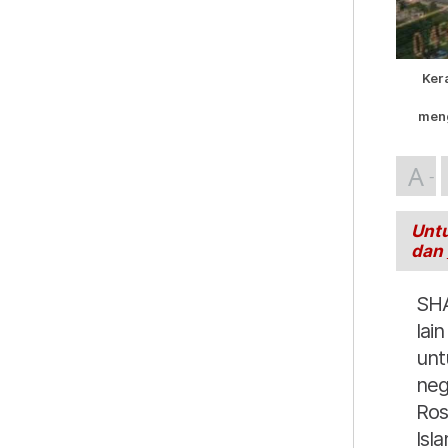
Ker
meng
A
Untu
dan
SHA
lai
unt
neg
Ros
Isl