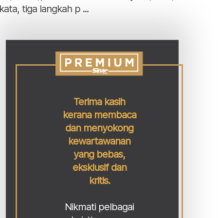
ata, tiga langkah p ...
Terima kasih
kerana membaca
dan menyokong
kewartawanan
yang bebas,
eksklusif dan
kritis.
Nikmati pelbagai