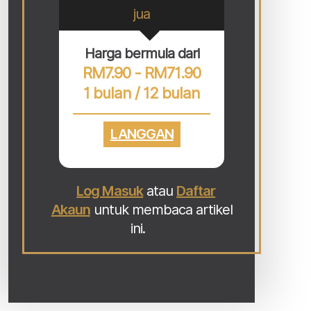
jua
Harga bermula dari
RM7.90 - RM71.90
1 bulan / 12 bulan
LANGGAN
Log Masuk
atau
Daftar
Akaun
untuk membaca artikel
ini.