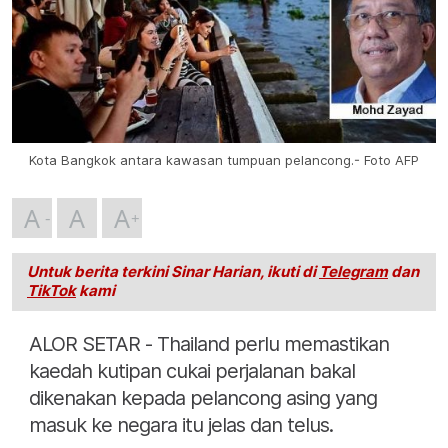
Kota Bangkok antara kawasan tumpuan pelancong.- Foto AFP
A
A
A
Untuk berita terkini Sinar Harian, ikuti di
Telegram
dan
TikTok
kami
ALOR SETAR - Thailand perlu memastikan
kaedah kutipan cukai perjalanan bakal
dikenakan kepada pelancong asing yang
masuk ke negara itu jelas dan telus.