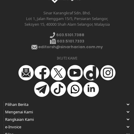
Sinar Karangkraf Sdn. Bhd.
Lot 1, Jalan Renggam 15/5, Persiaran Selangor,
Seksyen 15, 40000 Shah Alam Selangor, Malaysia
603.5101.7388
603.5101.7333
editorsh@sinarharian.com.my
IKUTI KAMI