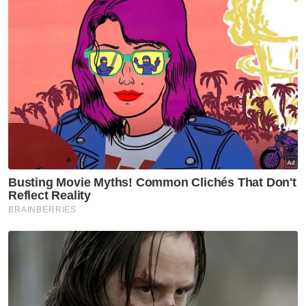
Beliau berpandangan, cukai perjalanan
diterima Thailand harus digunakan untuk
menambah baik infrastruktur dan
kemampanan destinasi, bukannya sebagai
sumber pendapatan kepada kerajaan
tempatan.
Artikel Berkaitan:
Beri manfaat kepada pelancongan Malaysia
Cukai perjalanan: Rakyat Malaysia tetap kunjungi
Thailand