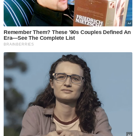
Nasional
Isu zakat TH perlu difahami
dalam konteks syariah - Mufti
Pahang
Nasional
MGB sempurnakan majlis 'roof
topping' Pangsapuri Saujana
Indah
Nasional
90 peratus pelajar UniMAIWP
ditawarkan bantuan am
pelajaran sehingga RM10,000
setahun
Nasional
Ahmad Maslan ‘bersilat’ di kafe
Karangkraf, jamu NGAM petai
selambak