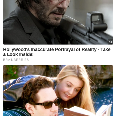
Muat turun aplikasi Sinar Harian.
Klik di sini!
Thailand
Cukai Pelancong
Negara Jiran
Malaysia
Artikel Disyorkan