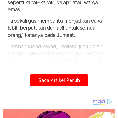
seperti kanak-kanak, pelajar atau warga
emas.
“Ia sekali gus membantu menjadikan cukai
lebih berpatutan dan adil untuk semua
orang,” katanya pada Jumaat.
Tambah Mohd Zayad, Thailand juga boleh
mengecualikan cukai dari negara jiran yang
mana ramai pelancong boleh ke negara itu
dan ia tidak akan menjejaskan industri
pelancongannya.
Baca Artikel Penuh