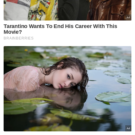
Muat turun aplikasi Sinar Harian.
Klik di sini!
Budak
Skru Dalam Hidung
Berita Global