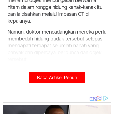
menemui objek mencurigakan berwarna
hitam dalam rongga hidung kanak-kanak itu
dan ia disahkan melalui imbasan CT di
kepalanya.
Namun, doktor mencadangkan mereka perlu
membedah hidung budak tersebut selepas
mendapati terdapat sejumlah nanah yang
banyak dan dipercayai berpunca dari objek
tersebut,
Baca Artikel Penuh