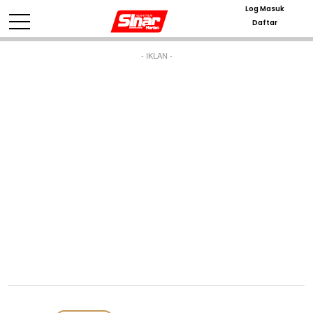
Log Masuk
Daftar
- IKLAN -