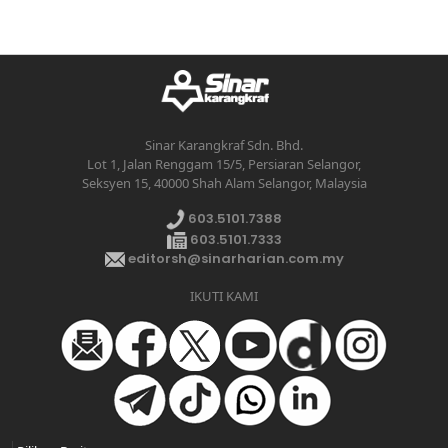
Sinar Karangkraf Sdn. Bhd.
Lot 1, Jalan Renggam 15/5, Persiaran Selangor,
Seksyen 15, 40000 Shah Alam Selangor, Malaysia
603.5101.7388
603.5101.7333
editorsh@sinarharian.com.my
IKUTI KAMI