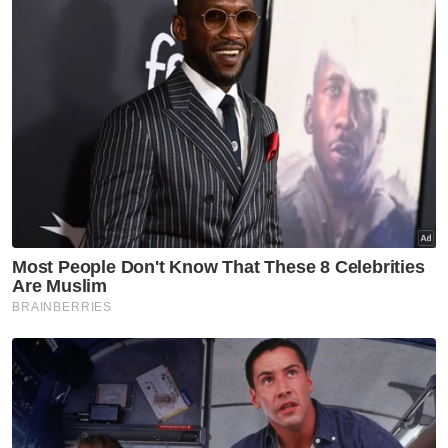
Selepas berunding dengan doktor pakar
mata, hidung dan telinga, mereka mengambil
keputusan untuk membedahnya dan
akhirnya mendapati ia sebenarnya adalah
sebutir skru.
"Oleh kerana objek itu tersangkut dalam
rongga hidung terlalu lama, adalah mustahil
untuk melihat dengan tepat objek itu.
"Selepas pembersihan objek itu kami
mendapati ia adalah skru logam,"kata
jurucakap hospital kepada portal Elephant
News.