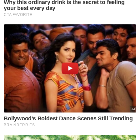
Artikel Disyorkan
GLOBAL
Nyamuk pembawa virus 'West
Nile' dikesan di Israel
GLOBAL
Korea Utara syor sup daging
anjing ketika gelombang haba
cecah 36.7 darjah Celsius
GLOBAL
Prabowo kecewa Indonesia
gagal ke Piala Dunia, meskipun
penduduk hampir 300 juta