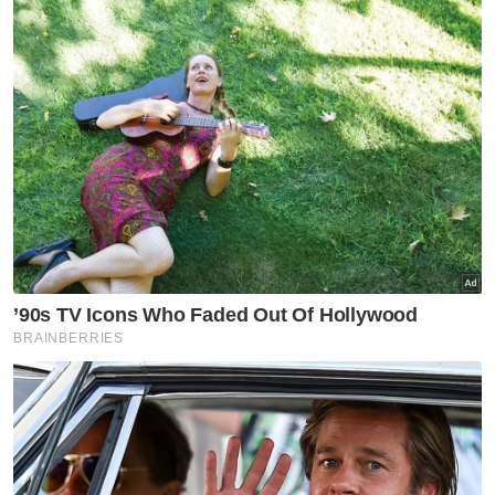
GLOBAL
Bertengkar isu laluan basikal,
empat remaja baling bebola
tisu basah ditahan