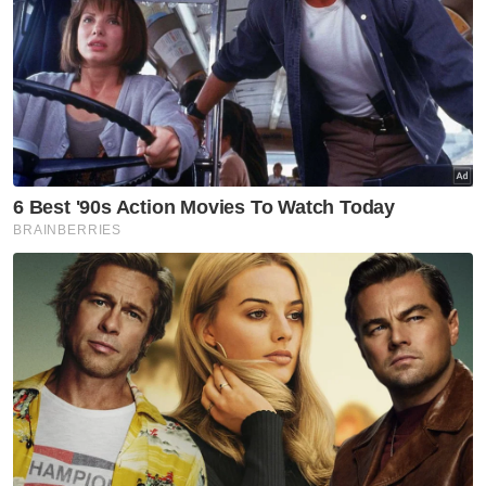
Artikel Berkaitan:
Bau busuk rungkai penemuan mayat wanita warga
asing
Bumi bakal punyai 'bulan mini' selama dua bulan
Budak lelaki maut dihempap pokok kelapa
Difahamkan, kanak-kanak lelaki berusia
sudah tahun itu pulih sepenuhnya dan dia
tidak lagi merasakan bau busuk yang
diadukannya kepada iby-bapanya selama ini.
- Agensi