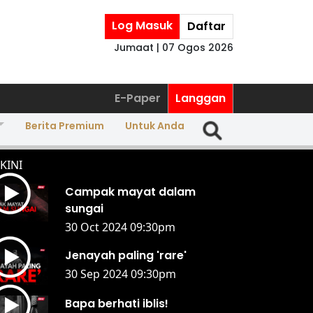
Log Masuk
Daftar
Jumaat | 07 Ogos 2026
E-Paper
Langgan
Berita Premium
Untuk Anda
KINI
Campak mayat dalam
sungai
30 Oct 2024 09:30pm
Jenayah paling 'rare'
30 Sep 2024 09:30pm
Bapa berhati iblis!