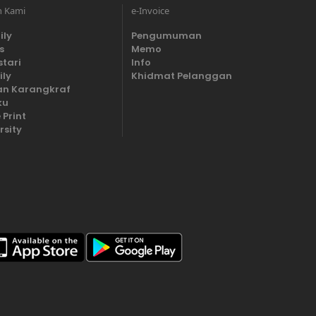
n Kami
e-Invoice
ily
Pengumuman
s
Memo
stari
Info
ily
Khidmat Pelanggan
n Karangkraf
ku
 Print
rsity