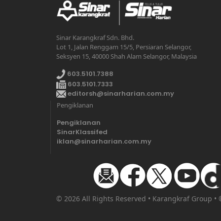
Sinar Karangkraf Sdn. Bhd.
Lot 1, Jalan Renggam 15/5, Persiaran Selangor,
Seksyen 15, 40000 Shah Alam Selangor, Malaysia
603.5101.7388
603.5101.7333
editorsh@sinarharian.com.my
Pengiklanan
Pengiklanan
SinarKlassifed
iklan@sinarharian.com.my
© 2026 All Rights Reserved • Karangkraf Group •