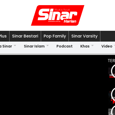
Plus
Sinar Bestari
Pop Family
Sinar Varsity
a Sinar
Sinar Islam
Podcast
Khas
Video
TER