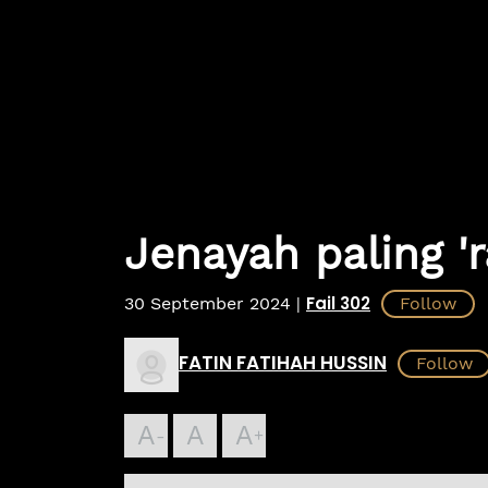
Jenayah paling 'r
Fail 302
30 September 2024
|
FATIN FATIHAH HUSSIN
A
A
A