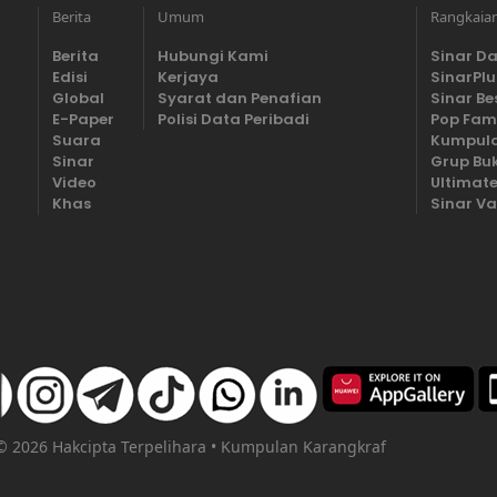
Berita
Umum
Rangkaia
Berita
Hubungi Kami
Sinar Da
Edisi
Kerjaya
SinarPlu
Global
Syarat dan Penafian
Sinar Be
E-Paper
Polisi Data Peribadi
Pop Fam
Suara
Kumpula
Sinar
Grup Bu
Video
Ultimate
Khas
Sinar Va
 © 2026 Hakcipta Terpelihara • Kumpulan Karangkraf