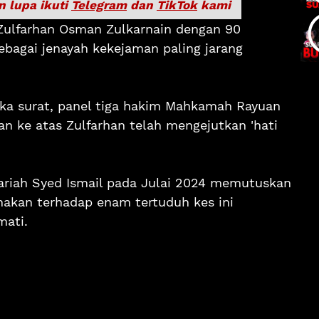
n lupa ikuti
Telegram
dan
TikTok
kami
 Zulfarhan Osman Zulkarnain dengan 90
sebagai jenayah kekejaman paling jarang
a surat, panel tiga hakim Mahkamah Rayuan
an ke atas Zulfarhan telah mengejutkan 'hati
hariah Syed Ismail pada Julai 2024 memutuskan
nakan terhadap enam tertuduh kes ini
ati.