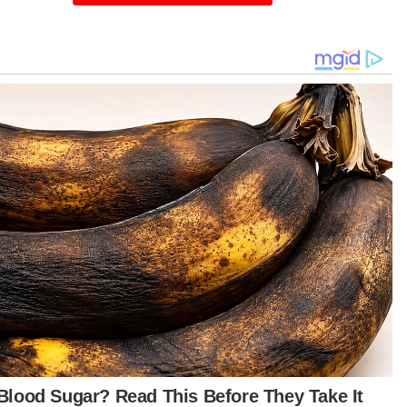
esa juga dilapor mengemukakan surat tuntutan
D) terhadap Muhamad Akmal dengan
untut bayaran ganti rugi sebanyak RM25 juta
hubung kenyataan fitnah Muhamad Akmal
am video di aplikasi TikTok.
 kerusi DUN Mahkota menyaksikan
tembungan satu lawan satu antara calon