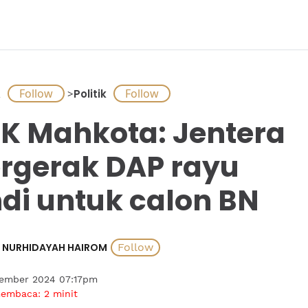
A
>
Politik
K Mahkota: Jentera
rgerak DAP rayu
di untuk calon BN
NURHIDAYAH HAIROM
tember 2024 07:17pm
membaca:
2
minit