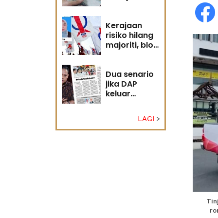
diri?
Kerajaan
risiko hilang
majoriti, blok
politik perlu
runding
semula
Dua senario
jika DAP
keluar
kerajaan
LAGI
Tin
ro