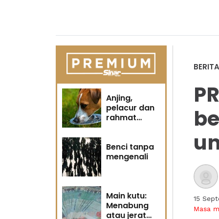
BERIT
PR
Anjing,
pelacur dan
be
rahmat
Tuhan
un
Benci tanpa
mengenali
Main kutu:
15 Sep
Menabung
Masa 
atau jerat