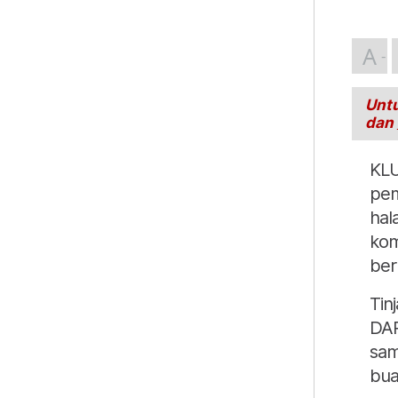
A
Untu
dan
KLU
pem
hal
kom
ber
Tin
DAP
sam
bua