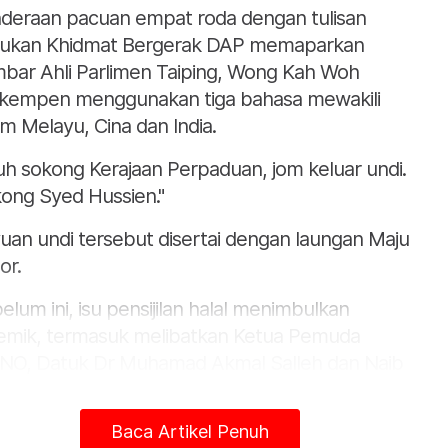
deraan pacuan empat roda dengan tulisan
ukan Khidmat Bergerak DAP memaparkan
bar Ahli Parlimen Taiping, Wong Kah Woh
kempen menggunakan tiga bahasa mewakili
m Melayu, Cina dan India.
uh sokong Kerajaan Perpaduan, jom keluar undi.
ong Syed Hussien."
uan undi tersebut disertai dengan laungan Maju
or.
elum ini, isu pensijilan halal menimbulkan
emik, termasuk melibatkan Ketua Pemuda
O, Datuk Dr Muhamad Akmal Salleh dan Naib
siden DAP, Teresa Kok.
Baca Artikel Penuh