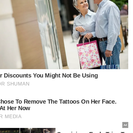
t turun aplikasi Sinar Harian.
Klik di sini!
Harap bantu kajian selidik kami dan
×
dapatkan baucar tunai.
Berapakah jumlah pendapatan bulanan semua
ahli isi rumah anda?
Kurang daripada
RM3,500 - RM5,000