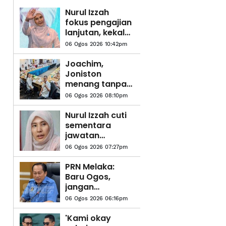
Nurul Izzah
fokus pengajian
lanjutan, kekal
sebagai
06 Ogos 2026 10:42pm
anggota PKR
Joachim,
Joniston
menang tanpa
bertanding
06 Ogos 2026 08:10pm
Presiden,
Timbalan
Nurul Izzah cuti
Presiden PBS
sementara
jawatan
Timbalan
06 Ogos 2026 07:27pm
Presiden PKR
PRN Melaka:
Baru Ogos,
jangan
bergaduh awal,
06 Ogos 2026 06:16pm
runding dulu -
Ahmad Maslan
'Kami okay