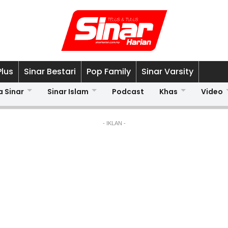
Plus
Sinar Bestari
Pop Family
Sinar Varsity
a Sinar
Sinar Islam
Podcast
Khas
Video
- IKLAN -