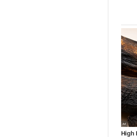
Ter
(LO
men
ber
dal
PRK
per