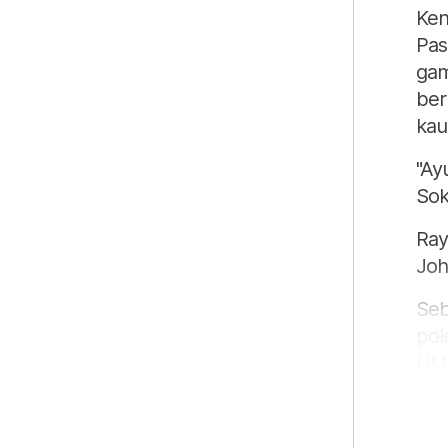
Ken
Pas
gam
ber
kau
"Ay
Sok
Ray
Joh
Seb
pol
UMN
Pre