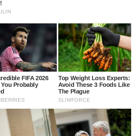
ajaan Perpaduan daripada BN dan Perikatan
ional (PN)
mempertaruhkan Syed Hussien, manakala PN
akili Mohamad Haizan Jaafar, 61.
tikel Berkaitan:
PRK Mahkota: DAP bukan alat kempen UMNO - Onn
Hafiz
Kajian berhubung isu pensijilan halal sedia dibentang
Rabu ini - Mohd Na'im
PRK DUN Mahkota: SPR keluar 607 kertas undi pos
 DUN Mahkota diadakan berikutan berlaku
osongan luar jangka kerusi tersebut susulan
atian penyandang kerusi DUN Mahkota, Datuk
rifah Azizah Syed Zain, 63, pada 2 Ogos lalu.