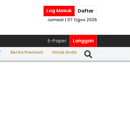
Log Masuk
Daftar
Jumaat | 07 Ogos 2026
E-Paper
Langgan
Berita Premium
Untuk Anda