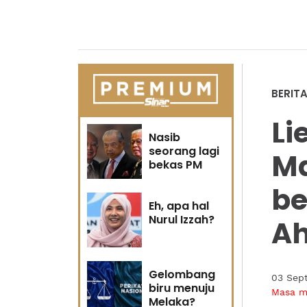
BERIT
Li
Nasib
seorang lagi
Ma
bekas PM
be
Eh, apa hal
Nurul Izzah?
Ah
Gelombang
03 Sep
biru menuju
Masa 
Melaka?