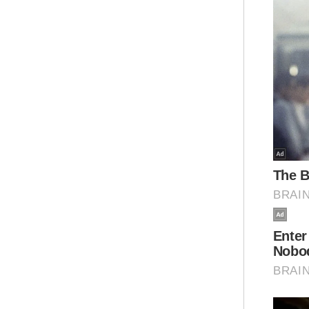
"Ke
mem
per
ber
sam