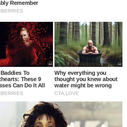
entara itu, Timbalan Perdana Menteri, Datuk
i Fadillah Yusof menerusi laman Facebook turut
ak ketinggalan mengucapkan tahniah dan
yifatkan kemenangan pemain berusia 36
un itu merupakan hadiah bermakna sempena
i Kebangsaan ke-67 dan sambutan Bulan
angsaan 2024.
abas dan tahniah Cheah Liek Hou menang
gat emas pertama Malaysia di #Paralimpik2024
ralimpikParis.