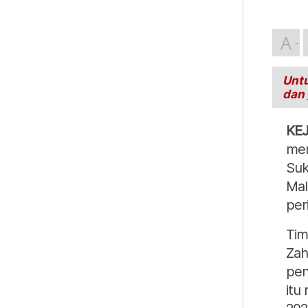
A
Untu
dan
KE
men
Suk
Mal
per
Tim
Zah
pen
itu