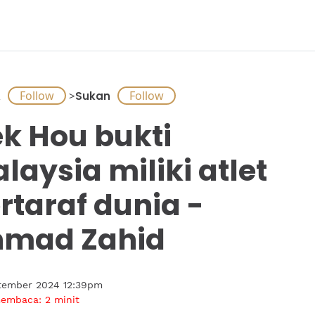
A
>
Sukan
ek Hou bukti
laysia miliki atlet
rtaraf dunia -
mad Zahid
tember 2024 12:39pm
membaca:
2
minit