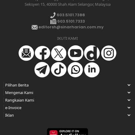
Seksyen 15, 40000 Shah Alam Selangor, Malaysia
603.5101.7388
603.5101.7333
editorsh@sinarharian.com.my
IKUTI KAMI