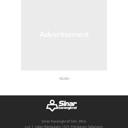
- IKLAN -
Sinar Karangkraf Sdn. Bhd.
Lot 1, Jalan Renggam 15/5, Persiaran Selangor,