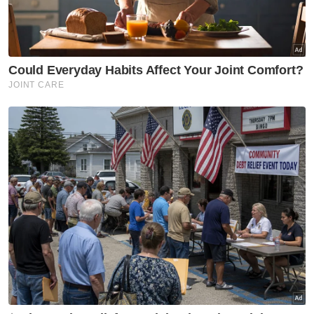
Tunku Osman Jewa kapal
ketiga LMSB2 TLDM
dilancarkan di Türkiye
Nasional
KGMMB beri peringatan, jangan
tunggu guru bersuara di media
sosial
Nasional
676 individu terima manfaat
BKHT lebih RM2.9 juta -
Perhilitan