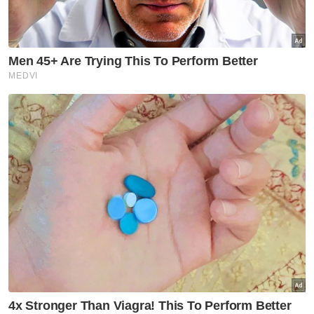
“Pada pandangan saya, ia sama sekali bukan
gangguan, tetapi jin Islam ini manfaatkan apa
yang ada iaitu gunakan surau kami untuk
solat dan mengaji.
“Alhamdulillah ia satu kejadian yang paling