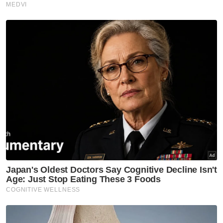
diingati sampai sekarang, selebihnya saya
simpan kemas dalam lipatan sejarah saya,“
ujar beliau lagi.
Berita Telus & Tulus menerusi E-Mel setiap
hari!