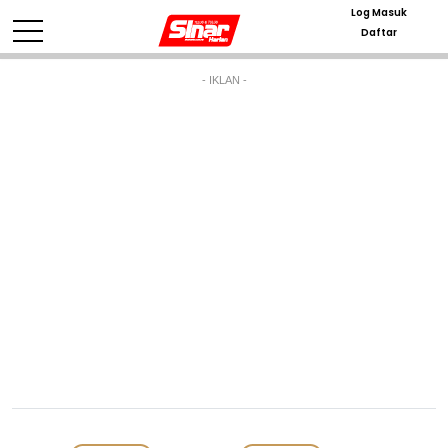
Log Masuk
Daftar
- IKLAN -