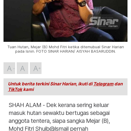
Tuan Hutan, Mejar (B) Mohd Fitri ketika ditemubual Sinar Harian
pada Isnin. FOTO SINAR HARIAN/ AISYAH BASARUDDIN.
A
A
A
Untuk berita terkini Sinar Harian, ikuti di
Telegram
dan
TikTok
kami
SHAH ALAM - Dek kerana sering keluar
masuk hutan sewaktu bertugas sebagai
anggota tentera, siapa sangka Mejar (B),
Mohd Fitri Shuib@Ismail pernah