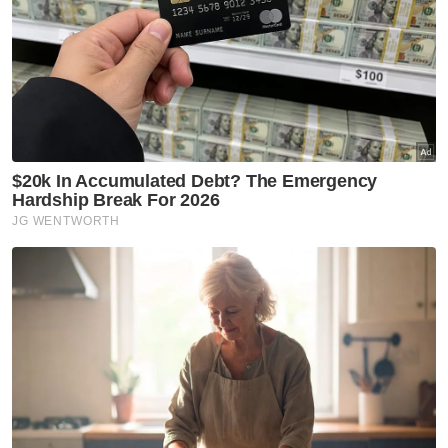
Jin
Mejar
Tentera
Artikel Disyorkan
Nasional
Myanmar sedia bawa pulang
5,000 pelarian dengan kapal -
Mohamad
Nasional