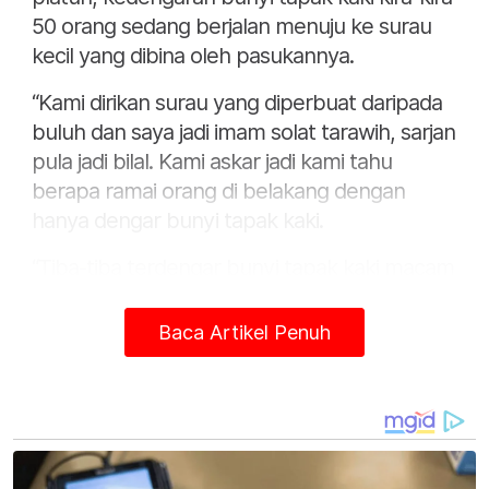
50 orang sedang berjalan menuju ke surau
kecil yang dibina oleh pasukannya.
“Kami dirikan surau yang diperbuat daripada
buluh dan saya jadi imam solat tarawih, sarjan
pula jadi bilal. Kami askar jadi kami tahu
berapa ramai orang di belakang dengan
hanya dengar bunyi tapak kaki.
“Tiba-tiba terdengar bunyi tapak kaki macam
50 orang sedangkan surau kami kecil dan
hanya memuatkan lapan orang askar serta
Baca Artikel Penuh
dua saf kosong.