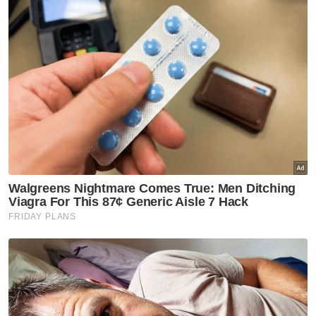
“Selepas saya habis baca al-Fatihah dan
sebut 'Aamiin' memang bergema dengar
semua sahut, daripada situ saya yakin ia
betul-betul jin Islam,“ katanya kepada Sinar
Harian pada Isnin.
Tuan Hutan turut memaklumkan, peristiwa
meremang lain yang dialaminya ketika itu
adalah apabila anak buah memberitahu
terdapat suara merdu seakan-akan sedang