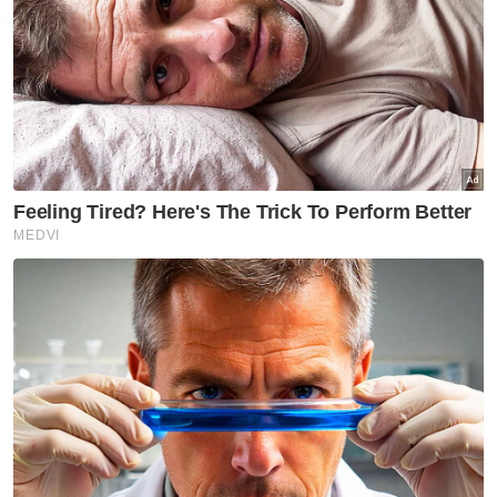
mengaji al-Quran sedangkan tiada sesiapa di
dalam surau tersebut.
Tambahnya, meskipun berdepan situasi
sedemikian, ia dianggap satu pengalaman
luar biasa kerana tidak semua orang
berpeluang merasainya dan berkongsi alam
bersama penghuni lain.
Artikel Berkaitan:
Borak Santai: Sikit-sikit nak Google bersama Tuan
Hutan
Remaja merajuk lari masuk hutan ditemui selamat
Osmera tabik karakter pemain SMK Shah Alam
“Saya anggap ia benda baik sebab tak
mengganggu kami pun, cuma berkongsi
tempat iaitu hutan.